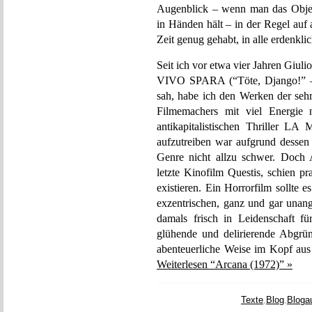
Augenblick – wenn man das Objekt
in Händen hält – in der Regel auf 
Zeit genug gehabt, in alle erdenkl
Seit ich vor etwa vier Jahren Giul
VIVO SPARA (“Töte, Django!” – 
sah, habe ich den Werken der seh
Filmemachers mit viel Energie na
antikapitalistischen Thrille
aufzutreiben war aufgrund dessen 
Genre nicht allzu schwer. Doch 
letzte Kinofilm Questis, schien pr
existieren. Ein Horrorfilm sollte 
exzentrischen, ganz und gar unan
damals frisch in Leidenschaft f
glühende und delirierende Abgrün
abenteuerliche Weise im Kopf au
Weiterlesen “Arcana (1972)” »
Texte
,
Blog
,
Bloga