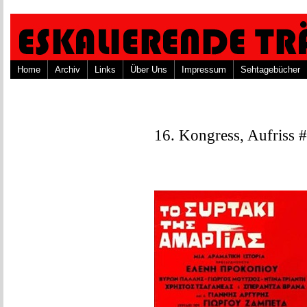
Home
Archiv
Links
Über Uns
Impressum
Sehtagebücher
16. Kongress, Aufriss 