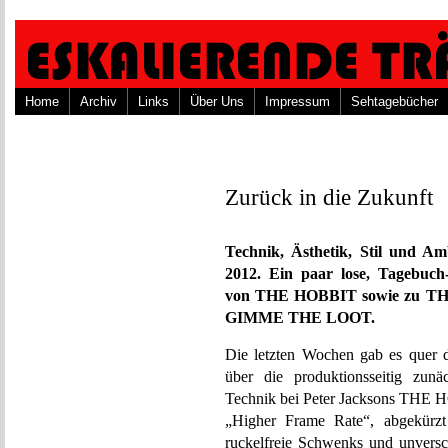
Home
Archiv
Links
Über Uns
Impressum
Sehtagebücher
Zurück in die Zukunft
Technik, Ästhetik, Stil und Am
2012. Ein paar lose, Tagebuc
von THE HOBBIT sowie zu
GIMME THE LOOT.
Die letzten Wochen gab es quer d
über die produktionsseitig zunä
Technik bei Peter Jacksons THE HO
„Higher Frame Rate“, abgekürzt
ruckelfreie Schwenks und unvers