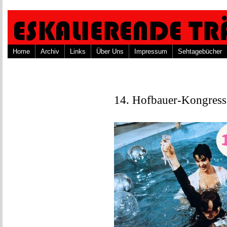
Home
Archiv
Links
Über Uns
Impressum
Sehtagebücher
14. Hofbauer-Kongress