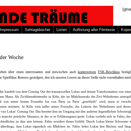
[gtra
Impressum
Sehtagebücher
Listen
Auflistung aller Filmtexte
Kopie
 der Woche
eben über einen interresanten und inzwischen auch
kontroversen
FSK-Beschluss
bezügl
n Spielfilms
Romeos
gestolpert, den ich unseren Lesern an dieser Stelle nicht vorenthalten möc
ilm handelt von dem Coming Out des transsexuellen Lukas und dessen Transformation von eine
nem Mann. Als Zivildienstleistender in Köln, der im Mädchentrakt des Zivi-Wohnheims unterge
nd von seiner besten Freundin Ine von Party zu Party „geschleift“ wird, muss er versch
tionen meistern. In Köln weis außer seiner Freundin, der Leiterin des Wohnheims und dere
r von Lukas‘ Coming Out. Das bereitet ihm im Umgang mit den anderen Jugendlichen Schwierig
 manche peinliche Situation, in der er in Erklärungsnot gerät. Lukas verliebt sich in Fabio, der
schiedlicher zu ihm sein könnte. Fabio erwidert dieses Gefühl. Durch Lukas kleine Schwester e
 allerdings, dass Lukas eigentlich ein Mädchen ist. Fabio kehrt Lukas den Rücken und fäng