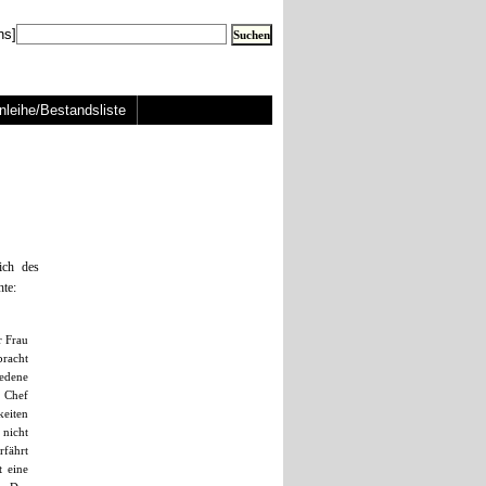
ns]
nleihe/Bestandsliste
ich des
hte:
r Frau
bracht
iedene
n Chef
keiten
 nicht
rfährt
t eine