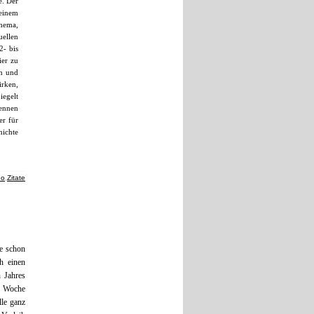
e. Der
seinem
Thema,
uellen
2- bis
ier zu
en und
irken,
iegelt
kennen
er für
hichte
no
,
Zitate
ie schon
ch einen
n Jahres
r Woche
le ganz