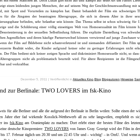
lei mit einem Mädchen an. Doch Lukas gibt nicht auf und kämpft auf seine Art um Fabios Lieb
zeigt einen leidenden jungen Menschen, der auf seinem Weg der Geschlechtsumwandlung mit 
d, mit Spott und Vorurteilen zu kämpfen hat. Damit behandelt der Film ein schwieriges 
es für die Jüngsten der beantragten Altersgruppe, die sich in diesem Alter in ihrer sex
ierungsphase befinden, sehr belastbar sein könnte. Das Thema selbst ist schon schwierig für 1
hrige und die Schilderung einer völlig einseitigen Welt von Homosexualität im Film könnte h
 Desorientierung in der sexuellen Selbstfindung führen. Die explizite Darstellung von schwul
schen Jugendlichen und deren häufige Partnerwechsel können verwirrend auf junge Zuschauer w
wenn der Film auf Bildebene nicht schamverletzend ist und niemanden diffamiert. Der Film sp
verzerrte Realität wider, die Kinder aufgrund keiner oder zu geringer Erfahrungen nicht er
. Der Film bedient sich keiner zotigen Sprache und diskriminiert Homosexuelle nicht, so dass 
 Altersgruppen nicht als problematisch beurteilt wird. Für ältere Rezipienten ist die Filmgesc
bar und verkraftbar.
Dezember 5, 2011 | Veröffentlicht in
Aktuelles Kino
,
Blog
,
Blogautoren
,
Hinweise
,
Sa
end zur Berlinale: TWO LOVERS im fsk-Kino
eis für alle Berliner und alle die aufgrund der Berlinale in Berlin weilen: Sollte einen der w
ten Jahre eher fad wirkende Kosslick-Wettbewerb all zu sehr langweilen, empfiehlt es si
er ins
fsk-Kino
am Oranienplatz zu machen: Dort erlebt einer der besten Filme des letzte
seine deutsche Kinopremiere:
TWO LOVERS
von James Gray. Gezeigt wird der Film in de
 bis 17. Februar täglich um 20.30 und um 22.45 Uhr und – wichtig! – in OmU. Und wenn al