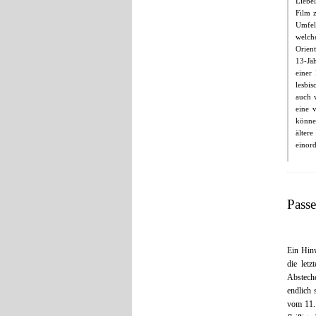
Liebe
Film 
Umfel
welch
Orient
13-Jä
einer
lesbi
auch 
eine 
können
ältere
einord
Pass
Ein Hinw
die letz
Abstech
endlich 
vom 11.