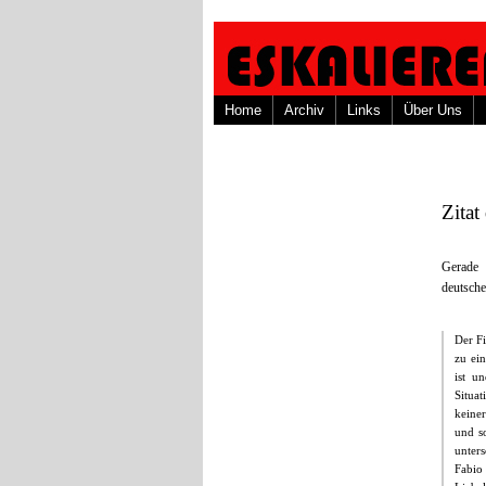
Home
Archiv
Links
Über Uns
Zitat
Gerade 
deutsche
Der F
zu ei
ist u
Situa
keine
und so
unter
Fabio