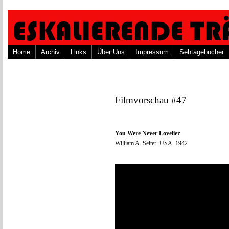
Home
Archiv
Links
Über Uns
Impressum
Sehtagebücher
Filmvorschau #47
You Were Never Lovelier
William A. Seiter USA 1942