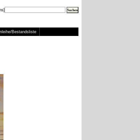
ns]
nleihe/Bestandsliste