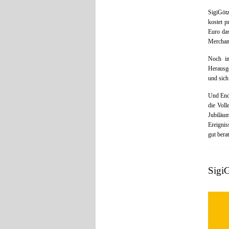
SigiGöt
kostet p
Euro das
Merchand
Noch im
Herausg
und sich
Und End
die Vol
Jubiläu
Ereignis
gut bera
SigiG