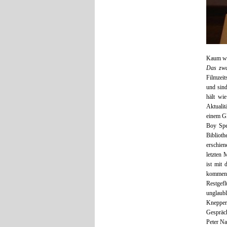
Kaum wu
Das zwa
Filmzeit
und sin
hält wi
Aktualit
einem Gl
Boy Spe
Bibliot
erschie
letzten 
ist mit
kommen 
Restgef
unglaubl
Knepper
Gespräc
Peter Nau