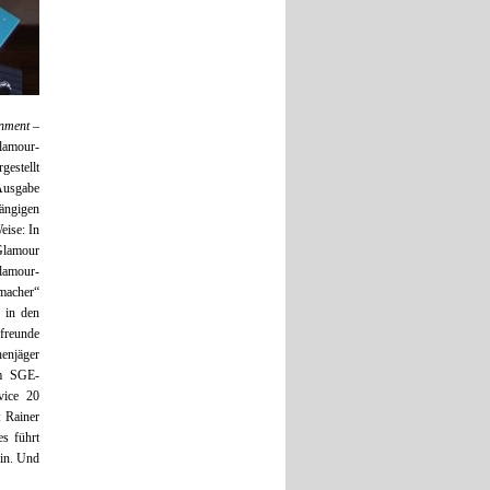
inment –
lamour-
gestellt
Ausgabe
ängigen
eise: In
 Glamour
lamour-
macher“
 in den
nfreunde
enjäger
em SGE-
vice 20
: Rainer
s führt
in. Und