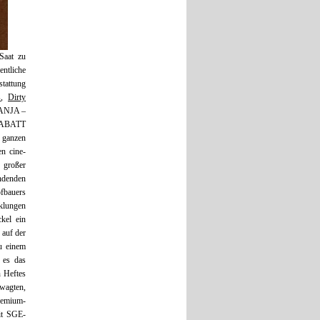
Saat zu
ntliche
tattung
s
,
Dirty
TANJA –
RABATT
m ganzen
n cine-
 großer
ndenden
ofbauers
klungen
kel ein
 auf der
u einem
 es das
 Heftes
wagten,
Premium-
mit SGE-