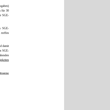
sgaben)
s für 30
der SGE-
on SGE-
treffen
d damit
en SGE-
ahenden
gkeiten
Hinweise