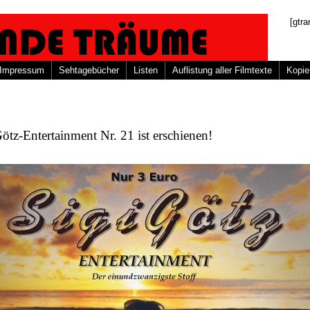
[gtra
Impressum
Sehtagebücher
Listen
Auflistung aller Filmtexte
Kopie
ötz-Entertainment Nr. 21 ist erschienen!