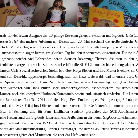
rde mit der
letzten Ausgabe
das 10-jährige Bestehen gefeiert, steht nun mit
SigiGötz-Enterta
nzigste Heft
das nächste Jubiläum an: Bereits zum 20. Mal erscheint die große deutsche G
schrift! Vor drei Tagen wurden die ersten Exemplare bei der SGE-Releaseparty in München vor
d ausnahmsweise sogar bereits am gleichen Tag bei den Abonnenten eingetroffen. Die neue 
e gewohnt wieder viel Lohnendes bereit, darunter bevorzugt Themen, die man in den g
ätenblättern vergeblich sucht. Zum Beispiel erblüht die SGE-Glamour-Schiene in ungeahnter W
amour Girls Spezial recherchiert Stefan Ertl über Katja Bienert und ihre Mutter Evelyne, ein
zial von Benedikt Eppenberger beschäftigt sich mit Hazy Osterwald, und in einem SGE-G
hek Spezial widmet sich Hans Schifferle den bei einem Pornoverlag als „Der Filme
nenen Memoiren von Hans Billian, zwei offenherzig-derben Taschenbüchern, mit denen sich
Monaten auch das komplette Hofbauer-Kommando bereits enthusiastisch eindeckte. Für Liste
 den Jahreslisten Top Ten 2011 und den High Five Entdeckungen 2011 gesorgt, Schnäppch
mit den SGE-Frühjahrs-Offerten auf ihre Kosten, die Gerüchteküche kommt mit d
lüster in Schwung und für Fans knallharter Statistik präsentiert der SGE-Jubiläumsser
iche Fakten rund um SigiGötz-Entertainment. Außerdem in der neuen SigiGötz-Entertainment
ges meditiert über das Jahr 1923 und über das Ich und das Es im Dunklen. Ulrich Manne
he mit der Mainstreamhoffnung Florian Geierstanger und dem SGE-Paten Clemens Klopfenste
 präsentiert gleich drei Miniaturen, die über das Heft verteilt sind.