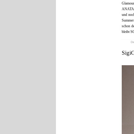
Glamou
ANATAHA
und noch
Summer-N
schon de
bleibt S
De
SigiG