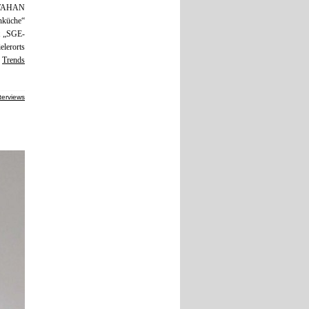
ATAHAN
nküche“
ht „SGE-
elerorts
r
Trends
terviews