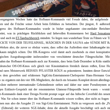
vergangenen Wochen hatte das Hofbauer-Kommando viel Freude dabei, die aufgehende 
ten und die Früchte seiner Arbeit beim Erblühen zu betrachten. Der jüngste, 8. außerorde
gress des Hofbauer-Kommandos wurde in bisher ungekannter cine-medialer Berichters
beitet, was in prächtigen Rückblicken und liebevollen Kommentaren bei
Hard Sensation
und auch im
ET-Tagebuchbereich
mündete. So liegen nun wunderbare Texte zu Filmen wie 
ACKTE VON DER TEUFELSINSEL, MÄDCHEN IN DER SAUNA oder SÜNDE MIT 
Werken also, die zuvor so obskur waren, dass selbst das Auftreiben einer Inhaltsangabe i
t kaum möglich schien. Der HK-Kongress wird damit auch zusehends zu einer konspirative
ogischen Ausgrabungsstätte insbesondere von verschütteter deutscher Filmgeschichte. Mit
nahm das Hofbauer-Kommando auch zur Kenntnis, dass beim Ende Dezember in Köln stattfi
deutscher Off-Off-Kinos sich gleich vier Kinoinitiativen förmlich darum reißen, Ernst H
und rares Meisterwerk HEISSES PFLASTER KÖLN zu präsentieren. Inmitten dieser Entwic
es dem gewieften und erfahrenen SigiGötz-Entertainment-Chefreporter Hans-Hermann Goc
w zu ergattern mit den vier HK-Mitgliedern, die durch ein brisantes Komplott derzeit allerdings
sliste mehrerer internationaler Geheimdienste stehen und daher nur unter Pseudonymen z
tigen Exklusiv-Gespräch mit der renommierten Glamour-Filmpostille bereit waren – womit
r-Kommando dank einer Design-Novität prompt sogar auf das hübsche Coverbild des neuen
e! Was Sie schon immer über das Hofbauer-Kommando wissen wollten, aber nicht zu fragen 
hnen nun also die Ausgabe 21 von Sigi-Götz-Entertainment. Nicht zu vergessen auch die „
“ (Editorial) der weiteren SGE-Inhalte, denn die aktuelle Ausgabe beschäftigt sich auch 