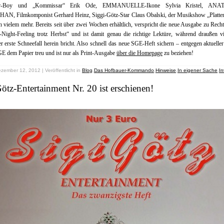
r-Boy und „Kommissar“ Erik Ode, EMMANUELLE-Ikone Sylvia Kristel, AN
N, Filmkomponist Gerhard Heinz, Siggi-Götz-Star Claus Obalski, der Musikshow „Platte
 vielem mehr. Bereits seit über zwei Wochen erhältlich, verspricht die neue Ausgabe zu Rec
ight-Feeling trotz Herbst“ und ist damit genau die richtige Lektüre, während draußen vi
r erste Schneefall herein bricht. Also schnell das neue SGE-Heft sichern – entgegen aktuelle
GE dem Papier treu und ist nur als Print-Ausgabe
über die Homepage
zu beziehen!
zember 12, 2012 | Veröffentlicht in
Blog
,
Das Hofbauer-Kommando
,
Hinweise
,
In eigener Sache
,
In
ötz-Entertainment Nr. 20 ist erschienen!