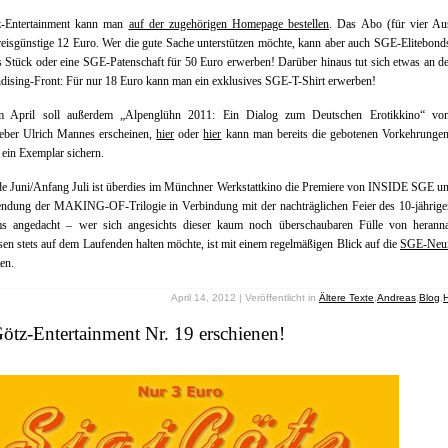
z-Entertainment kann man
auf der zugehörigen Homepage bestellen
. Das Abo (für vier Au
reisgünstige 12 Euro. Wer die gute Sache unterstützen möchte, kann aber auch SGE-Elitebond
 Stück oder eine SGE-Patenschaft für 50 Euro erwerben! Darüber hinaus tut sich etwas an 
ising-Front: Für nur 18 Euro kann man ein exklusives SGE-T-Shirt erwerben!
 April soll außerdem „Alpenglühn 2011: Ein Dialog zum Deutschen Erotikkino“ v
eber Ulrich Mannes erscheinen,
hier
oder
hier
kann man bereits die gebotenen Vorkehrungen 
 ein Exemplar sichern.
e Juni/Anfang Juli ist überdies im Münchner Werkstattkino die Premiere von INSIDE SGE un
lendung der MAKING-OF-Trilogie in Verbindung mit der nachträglichen Feier des 10-jährig
ms angedacht – wer sich angesichts dieser kaum noch überschaubaren Fülle von herann
sen stets auf dem Laufenden halten möchte, ist mit einem regelmäßigen Blick auf die
SGE-Neui
ten.
April 14, 2012 | Veröffentlicht in
Ältere Texte
,
Andreas
,
Blog
,
ötz-Entertainment Nr. 19 erschienen!