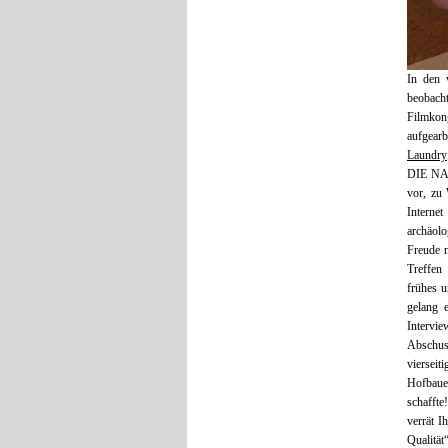
In den 
beobach
Filmkon
aufgear
Laundry
DIE N
vor, zu 
Interne
archäol
Freude 
Treffen 
frühes 
gelang 
Intervie
Abschus
viersei
Hofbaue
schafft
verrät I
Qualität