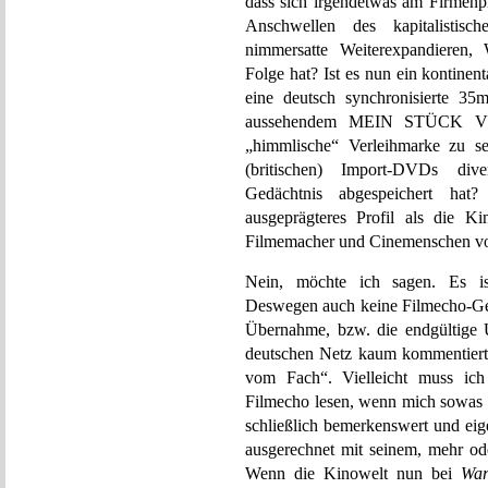
dass sich irgendetwas am Firmenpr
Anschwellen des kapitalistisch
nimmersatte Weiterexpandieren, W
Folge hat? Ist es nun ein kontinent
eine deutsch synchronisierte 35
aussehendem MEIN STÜCK VO
„himmlische“ Verleihmarke zu se
(britischen) Import-DVDs dive
Gedächtnis abgespeichert hat
ausgeprägteres Profil als die K
Filmemacher und Cinemenschen vo
Nein, möchte ich sagen. Es is
Deswegen auch keine Filmecho-Geste
Übernahme, bzw. die endgültig
deutschen Netz kaum kommentiert 
vom Fach“. Vielleicht muss ich
Filmecho lesen, wenn mich sowas inte
schließlich bemerkenswert und eig
ausgerechnet mit seinem, mehr o
Wenn die Kinowelt nun bei
War