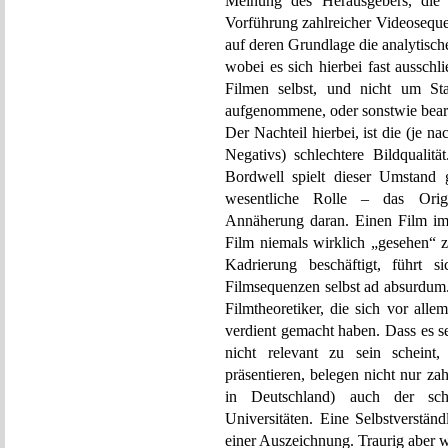
Meinung des Herausgebers, die
Vorführung zahlreicher Videoseque
auf deren Grundlage die analytisc
wobei es sich hierbei fast aussc
Filmen selbst, und nicht um Sta
aufgenommene, oder sonstwie bearb
Der Nachteil hierbei, ist die (je 
Negativs) schlechtere Bildqualit
Bordwell spielt dieser Umstand 
wesentliche Rolle – das Origi
Annäherung daran. Einen Film im 
Film niemals wirklich „gesehen“ z
Kadrierung beschäftigt, führt s
Filmsequenzen selbst ad absurdum. 
Filmtheoretiker, die sich vor all
verdient gemacht haben. Dass es s
nicht relevant zu sein scheint,
präsentieren, belegen nicht nur za
in Deutschland) auch der sch
Universitäten. Eine Selbstverstä
einer Auszeichnung. Traurig aber w