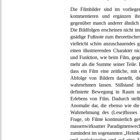
Die Filmbilder sind im vorliege
kommentieren und ergänzen ihn,
gegenüber manch anderer ähnlich 
Die Bildfolgen erscheinen nicht i
gnädige Fußnote zum theoretische
vielleicht schön anzuschauendes g
einen illustrierenden Charakter n
und Funktion, wie beim Film, gege
mehr als die Summe seiner Teile. B
dass ein Film eine zeitliche, mit
Abfolge von Bildern darstellt, 
wahrnehmen lassen. Stillstand i
definierte Bewegung in Raum und
Erlebens von Film. Dadurch stellt
Anomalie dar, die ebenso wie die
Wahrnehmung des (Lese)flusses st
Frage, ob Filme kontinuierlich g
massenwirksamer Paradigmenwechs
zumindest im sogenannten „Heimkin
und zurückspulen und auf eine Ar