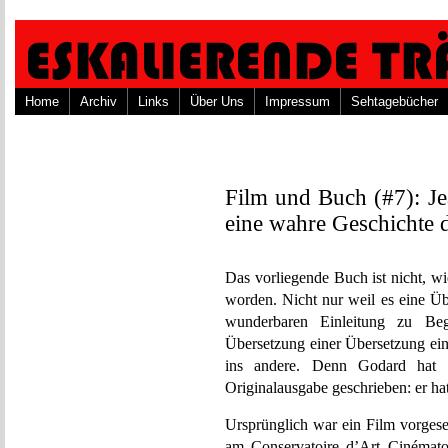
Home
Archiv
Links
Über Uns
Impressum
Sehtagebücher
Film und Buch (#7): J
eine wahre Geschichte 
Das vorliegende Buch ist nicht, 
worden. Nicht nur weil es eine Üb
wunderbaren Einleitung zu Be
Übersetzung einer Übersetzung e
ins andere. Denn Godard hat 
Originalausgabe geschrieben: er ha
Ursprünglich war ein Film vorges
am Conservatoire d’Art Cinémato