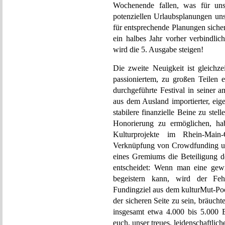
Wochenende fallen, was für uns 
potenziellen Urlaubsplanungen uns
für entsprechende Planungen sicher
ein halbes Jahr vorher verbindlic
wird die 5. Ausgabe steigen!
Die zweite Neuigkeit ist gleichze
passioniertem, zu großen Teilen
durchgeführte Festival in seiner a
aus dem Ausland importierter, eig
stabilere finanzielle Beine zu stel
Honorierung zu ermöglichen, ha
Kulturprojekte im Rhein-Main
Verknüpfung von Crowdfunding und
eines Gremiums die Beteiligung d
entscheidet: Wenn man eine gewi
begeistern kann, wird der Feh
Fundingziel aus dem kulturMut-Poo
der sicheren Seite zu sein, bräucht
insgesamt etwa 4.000 bis 5.000 E
euch, unser treues, leidenschaftli