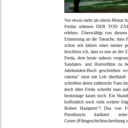
Vor etwas mehr als einem Monat ha
Fredas seltenen DER TOD Z
erleben. Überwältigt von diesem
Erinnerung an die Tatsache, d
schon seit Jahren eines meiner pe
beschloss ich, dass es nun an der 
Freda, dem heute nahezu vergesse
Sandalen- und Horrorfilms zu be
Jahrhundert-Buch geschrieben wo
cinema“ einst mit Lob überhäuft
schreiben deren zahlreiche Fans i
doch über Freda schreibt man auße
heutzutage kaum noch. Ein Skanda
hoffentlich noch viele weitere fo
Robert Hampton“? Das von Fre
Pseudonym karikiert sein
Genre-)Filmgeschichtsschreibung se