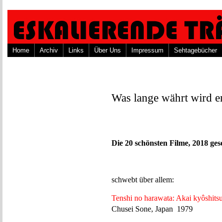
Home
Archiv
Links
Über Uns
Impressum
Sehtagebücher
Was lange währt wird e
Die 20 schönsten Filme, 2018 ge
schwebt über allem:
Tenshi no harawata: Akai kyôshits
Chusei Sone, Japan 1979