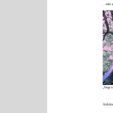
…oder a
„Singt r
Ankünd