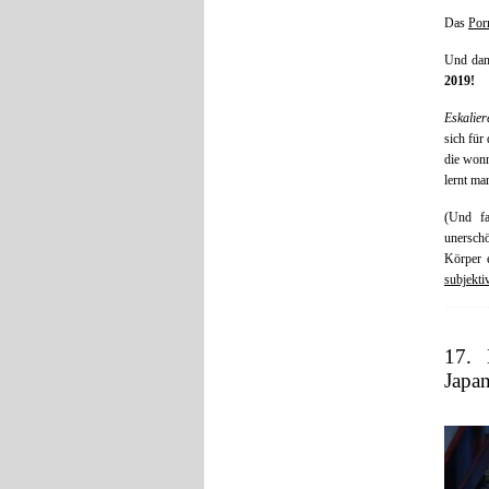
Das
Por
Und dami
2019!
Eskalier
sich für
die wonn
lernt ma
(Und fa
unerschö
Körper e
subjekti
17. 
Jap