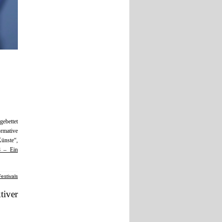
ebettet
ormative
Künste“,
8 – Ein
Festivals
tiver