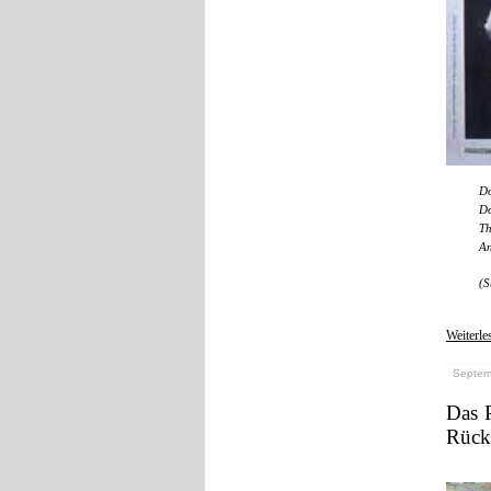
Do
Do
Th
An
(S
Weiterle
Septemb
Das P
Rückb