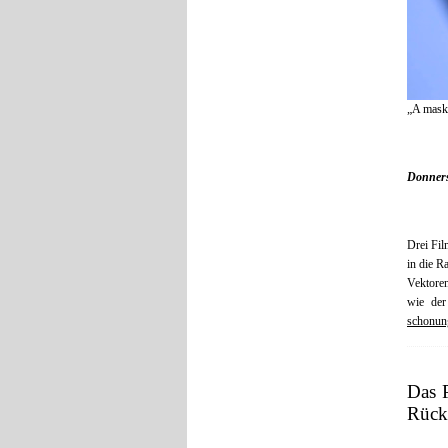
„A mask 
Donners
Drei Fil
in die R
Vektoren
wie de
schonung
Das P
Rückb