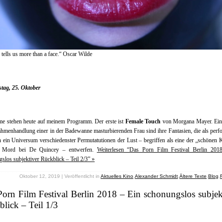
tells us more than a face.“ Oscar Wilde
tag, 25. Oktober
me stehen heute auf meinem Programm. Der erste ist
Female Touch
von Morgana Mayer. Eing
ahmenhandlung einer in der Badewanne masturbierenden Frau sind ihre Fantasien, die als perf
 ein Universum verschiedenster Permutatutionen der Lust – begriffen als eine der „schönen 
r Mord bei De Quincey – entwerfen.
Weiterlesen “Das Porn Film Festival Berlin 201
slos subjektiver Rückblick – Teil 2/3” »
Oktober 12, 2019 | Veröffentlicht in
Aktuelles Kino
,
Alexander Schmidt
,
Ältere Texte
,
Blog
,
orn Film Festival Berlin 2018 – Ein schonungslos subjek
lick – Teil 1/3