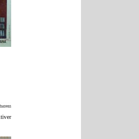
chungen
tiver