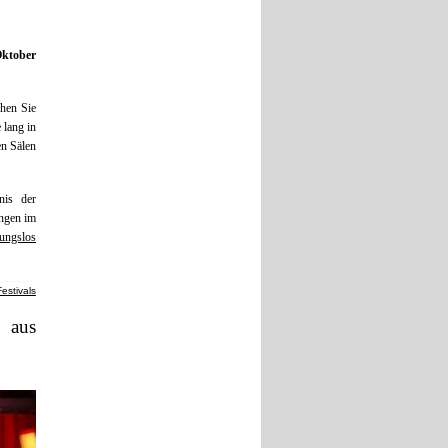
Oktober
chen Sie
 lang in
en Sälen
nis der
angen im
ungslos
Festivals
 aus