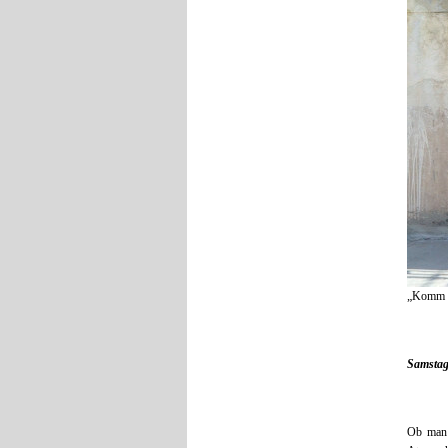
„Komm r
Samstag
Ob man 