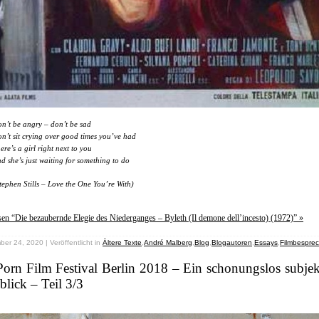
n’t be angry – don’t be sad
n’t sit crying over good times you’ve had
ere’s a girl right next to you
d she’s just waiting for something to do
tephen Stills – Love the One You’re With)
sen “Die bezaubernde Elegie des Niederganges – Byleth (Il demone dell’incesto) (1972)” »
er 24, 2020 | Veröffentlicht in
Ältere Texte
,
André Malberg
,
Blog
,
Blogautoren
,
Essays
,
Filmbespre
orn Film Festival Berlin 2018 – Ein schonungslos subjek
lick – Teil 3/3