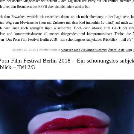
re neckischer Ausgelassenheit schiebt – den Tag nach der Party bin ich erstmal ziemlich g
h unter den Besuchern des PFFB aber sichtlich nicht alleine bin.
h dem Erwachen zweifele ich tatsächlich daran, ob ich mich überhaupt in der Lage sehe, h
iten Weg zum Moviemento (von mir Zuhause mit dem Rad immerhin 10 min.!) auf mich zu
h dann auch noch geistigem Input auszusetzen. Doch dann obsiegt zum Glück der zuve
dste und kompromissloseste all meiner drängenden und kompromisslosen Triebe: die N
sen “Das Porn Film Festival Berlin 2018 – Ein schonungslos subjektiver Rückblick – Teil 3/3”
Oktober 13, 2019 | Veröffentlicht in
Aktuelles Kino
,
Alexander Schmidt
,
Ältere Texte
,
Blog
,
orn Film Festival Berlin 2018 – Ein schonungslos subjek
lick – Teil 2/3