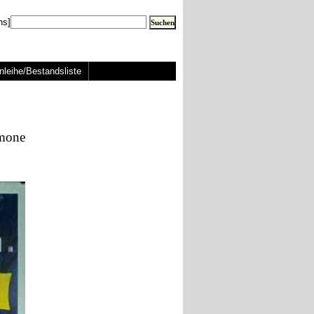
ns]
nleihe/Bestandsliste
emone