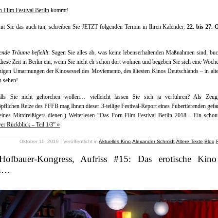
n Film Festival Berlin
kommt!
t Sie das auch tun, schreiben Sie JETZT folgenden Termin in Ihren Kalender:
22. bis 27. 
ende Träume befiehlt
: Sagen Sie alles ab, was keine lebenserhaltenden Maßnahmen sind, bu
 diese Zeit in Berlin ein, wenn Sie nicht eh schon dort wohnen und begeben Sie sich eine Woche
igen Umarmungen der Kinosessel des Moviemento, des ältesten Kinos Deutschlands – in alt
n sehen!
lls Sie nicht gehorchen wollen… vielleicht lassen Sie sich ja verführen? Als Zeug
pflichen Reize des PFFB mag Ihnen dieser 3-teilige Festival-Report eines Pubertierenden gef
ines Mittdreißigers dienen.)
Weiterlesen “Das Porn Film Festival Berlin 2018 – Ein schon
ver Rückblick – Teil 1/3” »
Oktober 11, 2019 | Veröffentlicht in
Aktuelles Kino
,
Alexander Schmidt
,
Ältere Texte
,
Blog
,
Hofbauer-Kongress, Aufriss #15: Das erotische Kino
an…