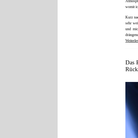
Atmosphä
womit ic
Kurz nac
sehr we
und mic
drängen
Weiterle
Das P
Rückb