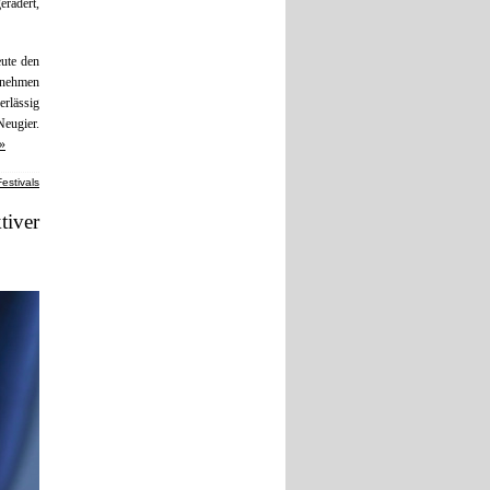
erädert,
eute den
 nehmen
rlässig
eugier.
 »
Festivals
tiver