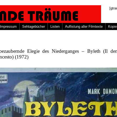
[gtra
Impressum
Sehtagebücher
Listen
Auflistung aller Filmtexte
Kopie
bezaubernde Elegie des Niederganges – Byleth (Il d
incesto) (1972)