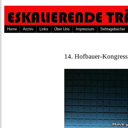
Home
Archiv
Links
Über Uns
Impressum
Sehtagebücher
14. Hofbauer-Kongress,