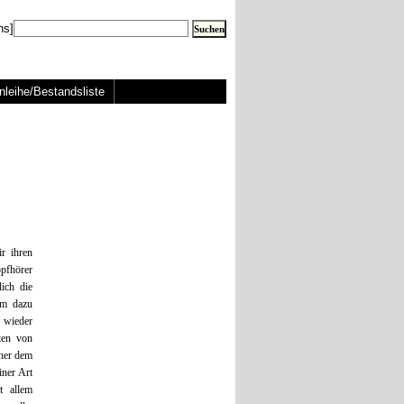
ns]
nleihe/Bestandsliste
r ihren
opfhörer
ich die
am dazu
 wieder
lten von
her dem
iner Art
t allem