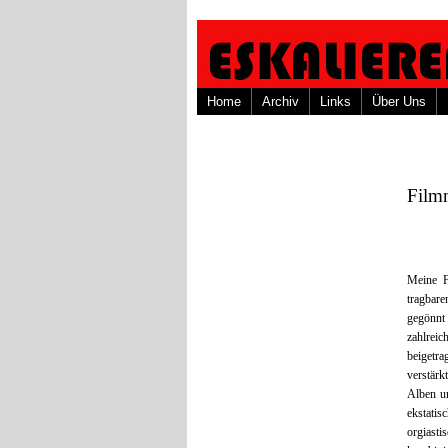
Home
Archiv
Links
Über Uns
Film
Meine F
tragbare
gegönnt
zahlrei
beigetr
verstärk
Alben u
ekstatis
orgiast