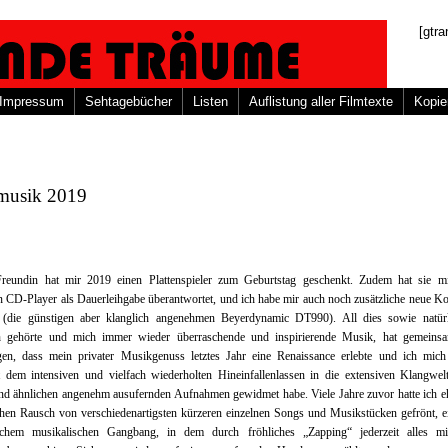
[gtra
Impressum
Sehtagebücher
Listen
Auflistung aller Filmtexte
Kopie
musik 2019
reundin hat mir 2019 einen Plattenspieler zum Geburtstag geschenkt. Zudem hat sie mi
n CD-Player als Dauerleihgabe überantwortet, und ich habe mir auch noch zusätzliche neue K
 (die günstigen aber klanglich angenehmen Beyerdynamic DT990). All dies sowie natürl
ch gehörte und mich immer wieder überraschende und inspirierende Musik, hat gemeins
agen, dass mein privater Musikgenuss letztes Jahr eine Renaissance erlebte und ich mich
t dem intensiven und vielfach wiederholten Hineinfallenlassen in die extensiven Klangwe
nd ähnlichen angenehm ausufernden Aufnahmen gewidmet habe. Viele Jahre zuvor hatte ich e
chen Rausch von verschiedenartigsten kürzeren einzelnen Songs und Musikstücken gefrönt, e
ischem musikalischen Gangbang, in dem durch fröhliches „Zapping“ jederzeit alles mi