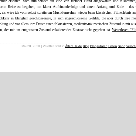
erbar erschien. Sich nun wieder auf eine von fremder Hand ausgewählte und zusammenge
ische Reise zu begeben, mit klarer Aufeinanderfolge und einem Anfang und Ende – das 
, als wäre ich vom selbst kuratierten Musikfernsehen wieder beim klassischen Filmerlebnis an
kkehr in klanglich geschlossenere, in sich abgeschlossene Gefilde, die aber durch ihre mo
lung und vor allem ihre Dauer einen fokussierten, meditativ-träumerischen Zustand in mir au
, der mir im entgrenzten Zustand eskalierender Ekstase nicht gegeben ist.
Weiterlesen “Fi
Mai 28, 2020 | Veröffentlicht in
Ältere Texte
,
Blog
,
Blogautoren
,
Listen
,
Sano
,
Versch