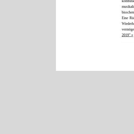
kombini
musikal
bisschen
Eine Rüc
Wiederho
vermögen
2019” »