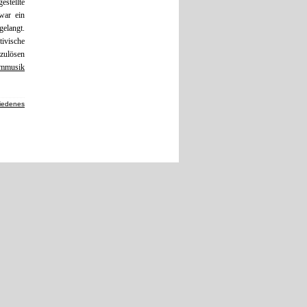
stellte
war ein
gelangt.
tivische
szulösen
lmmusik
iedenes