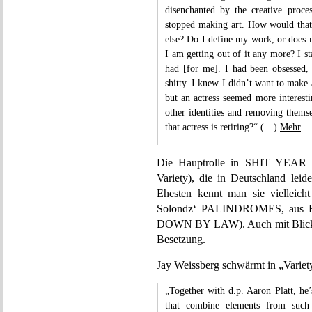
disenchanted by the creative proces
stopped making art. How would tha
else? Do I define my work, or does 
I am getting out of it any more? I star
had [for me]. I had been obsessed, 
shitty. I knew I didn’t want to make
but an actress seemed more interes
other identities and removing thems
that actress is retiring?“ (…)
Mehr
Die Hauptrolle in SHIT YEAR 
Variety), die in Deutschland lei
Ehesten kennt man sie viellei
Solondz‘ PALINDROMES, aus 
DOWN BY LAW). Auch mit Blick auf
Besetzung.
Jay Weissberg schwärmt in
„Variet
„Together with d.p. Aaron Platt, he
that combine elements from such 