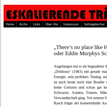
Home
Archiv
Links
Über Uns
Impressum
Sehtagebücher
„There’s no place like 
oder Eddie Murphys S
Angefangen hat er als begnadeter 
„Delirious“ (1983) mit gerade mal
Energie, sein perfektes Timing, se
ist auch heute noch eine Bombe v
keine Grenzen und schon gar ke
Schwarze, Asiaten, Frauen, Männ
Verwandtschaft ging. Vor seinem Sa
Rasch folgte der kometenhafte Auf