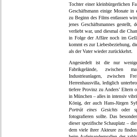
Tochter einer kleinbürgerlichen F
Geschäftsmann einige Monate in e
zu Beginn des Films entlassen wir
jenes Geschäftsmannes gestellt, 
verliebt war, und diesmal die Cha
in Folge der Affäre noch im Gefä
kommt es zur Liebesbeziehung, die
als der Vater wieder zurückkehrt.
Angesiedelt ist die nur weni
Fabrikgelände, zwischen mal
Industrieanlagen, zwischen F
Herrenhausvilla, lediglich unterb
tiefere Provinz zu Anders’ Eltern
in München – alles in intensiv v
König, der auch Hans-Jürgen Syb
Porträt eines Gesichts
oder sp
fotografieren sollte. Das besond
dieser spezifische Schauplatz – di
dem viele ihrer Akteure zu finden
beim Aufeinanderprallen der zahlr