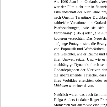
Als 1960 Jean-Luc Godards „
Aus
war der Film nicht nur in finanzie
Filmlandschaft der 60er Jahre prä
nach Quentin Tarantinos Durchbr
zahlreiche Variationen die Godards
Paarbeziehungen, wie sie sich
Verachtung
“ (1963) oder „
Die Auß
kopieren versuchten. Das Neue da
auf junge Protagonisten, die Bezu
von Popmusik und Werbeästhetik,
ihre Gesichter, wie er Räume und 
ihrer Umwelt setzte. Und wie er 
unabhängige Dynamik, durch seine 
Godardepigonen der 60er von den T
die überraschende Tatsache, dass
ihres Vorbildes erreichten oder s
Mädchen
war einer davon.
Natürlich waren das auch fast imm
Helga Anders ist daher Roger Frit
Momenten vor allem wie eine junge 