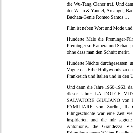
die Wu-Tang Claner traf. Und dann
der Wisin & Yandel, Arcangel, B
Bachata-Genie Romeo Santos …
Film ist neben Wort und Mode und
Hunderte Male die Preminger-Fil
Preminger so Kamera und Schauspie
ohne dass man den Schnitt merkt.
Hunderte Nächte durchgesessen, u
Vague das Erbe Hollywoods zu ent
Frankreich und Italien und in den
Und dann die Jahre 1960-1963, das
dieser Jahre: LA DOLCE VITA
SALVATORE GIULIANO von Ro
FAMILIARE von Zurlini, IL
Filmgeschichte war eine Zeit viel
inspirierten und die mir sagten
Antonionis, die Grandezza Vis
Erkundung neuer Welten Pasolinis,