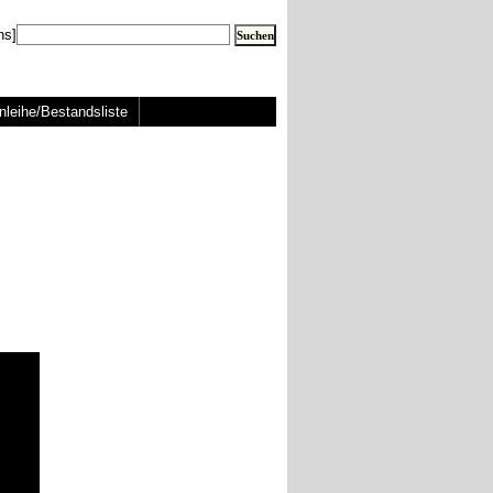
ns]
nleihe/Bestandsliste