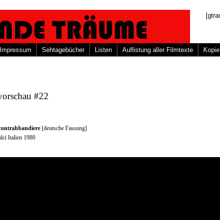
[gtra
Impressum
Sehtagebücher
Listen
Auflistung aller Filmtexte
Kopie
vorschau #22
 contrabbandiere
[deutsche Fassung]
lci Italien 1980