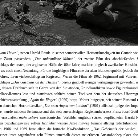
 vom Hexer“
, neben Harald Reinls in seiner wundervollen Heimatfilmseligkeit im Grunde vie
ser Zäsur passendem
„Der unheimliche Mönch“
der zweite Film des abschließenden W
hlags der ersten, der argloseren Hälfte der 60er Jahre, markiert in gleich zweifacher Hinsich
 als auch einen Neuanfang. Für die langlebigste Filmreihe der alten Bundesrepublik, jedoch eb
ohrer, ihren vielbeschäftigsten Regisseur. Waren die Filme ab 1962, beginnend mit Vohrer
chlager
„Das Gasthaus an der Themse“
, bereits graduell weniger vorlagengetreu geworden, is
e, dessen Drehbuch sich in Gänze von den Situationen, Grundkonflikten sowie Figurenkonstel
allace-Romans löst und stattdessen schlicht seinen Titel von dem der deutschen Übertrag
chichtensammlung
„Again the Ringer“
(1929) borgt. Vohrer hingegen, seit seinem Einstand
n deutschen Horrorklassiker
„Die toten Augen von London“
(1961) stilistisch prägender Imp
e, wurde mit dem Serienausstand des stets zuverlässigen Regiehandwerkers Franz Josef Gott
 ernsthaften
make believe
amerikanischer Vorbilder ungleich stärker verpflichteten Harald 
en beziehungsweise selben Jahr über weitere Jahre hinweg beinahe alleinig federführender
n 1966 und 1969 hatte allein die britische Ko-Produktion
„Das Geheimnis der weißen
einer unter sagenhaften acht Filmen innerhalb dieses neuerlichen Ausstoßhöhepunktes als