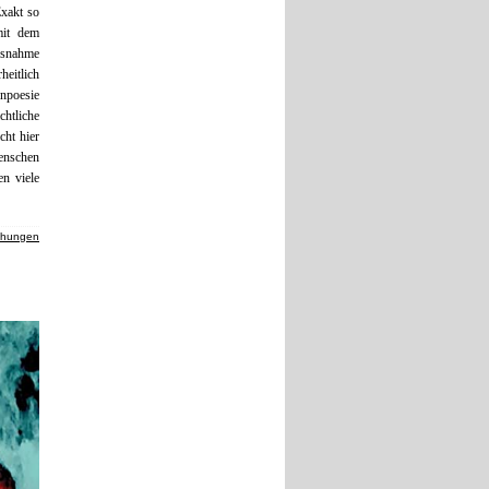
xakt so
mit dem
Ausnahme
eitlich
enpoesie
htliche
cht hier
enschen
n viele
chungen