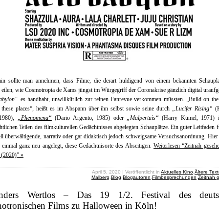
in sollte man annehmen, dass Filme, die derart huldigend von einem bekannten Schaupl
 eilen, wie Cosmotropia de Xams jüngst im Würgegriff der Coronakrise gänzlich digital uraufg
abylon“
es handhabt, unwillkürlich zur reinen Fanrevue verkommen müssten. „Build on the
f these places“, heißt es im Abspann über ihn selbst sowie seine durch
„Lucifer Rising“
(K
 1980),
„Phenomena“
(Dario Argento, 1985) oder
„Malpertuis“
(Harry Kümel, 1971) i
htlichen Teilen des filmkulturellen Gedächtnisses abgelegten Schauplätze. Ein guter Leitfaden f
ell überwältigende, narrativ oder gar didaktisch jedoch schweigsame Versuchsanordnung. Hie
 einmal ganz neu angelegt, diese Gedächtnisorte des Abseitigen.
Weiterlesen “Zeitnah geseh
 (2020)” »
April 5, 2020 | Veröffentlicht in
Aktuelles Kino
,
Ältere Tex
Malberg
,
Blog
,
Blogautoren
,
Filmbesprechungen
,
Zeitnah 
nders Wertlos – Das 19 1/2. Festival des deuts
hotronischen Films zu Halloween in Köln!