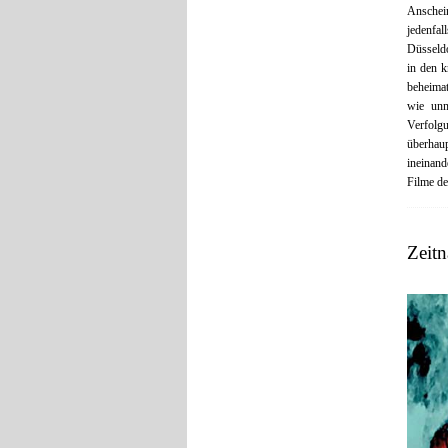
Anschei
jedenfa
Düsseldo
in den 
beheimat
wie unm
Verfolgu
überhau
ineinan
Filme d
Zeit