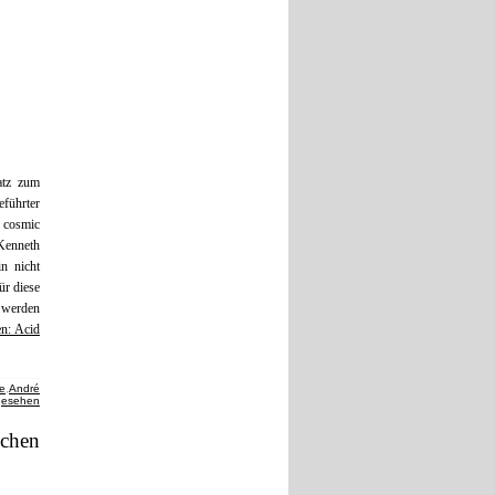
atz zum
eführter
 cosmic
enneth
n nicht
ür diese
r werden
en: Acid
te
,
André
gesehen
chen