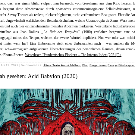
nend das, was einem blüht, stolpert man berauscht vom Gesehenen aus dem Kino heraus. E
lls beginnt diese Abwärtsreise durch spätnachts zusammenimaginierte Zelluloidvisionen, 
rfer Savoy Theater als realem, rückverfolgbarem, nicht verfremdetem Bezugsort. Eher die 
kraft Ungewissheit erdrückenden Betonlandschaften, welche Cosmotropia de Xams Werk mehrh
en und auch hier ein zunehmendes mentales Abdriften markieren. Versunkene Industriebrück
ittelbar aus Jean Rollins
„La Nuit des Traquées“
(1980) entflohen begrenzt eine näc
ngsjagd minus das Tempo, welches der zweite Wortteil impliziert. Nur wer oder was schlei
pt hinter wem her? Eine Unbekannte stellt einer Unbekannten nach – was suchen die M
der, schwarzmagisch aufgeladenen Überschreitungen des persönlichen Raumes, davon erzähle
es iPhone-Poeten.
Weiterlesen “Pandemisches Flackern – The Inferno Index (2021)” »
Juli 12, 2022 | Veröffentlicht in
Ältere Texte
,
André Malberg
,
Blog
,
Blogautoren
,
Essays
,
Filmbespre
nah gesehen: Acid Babylon (2020)