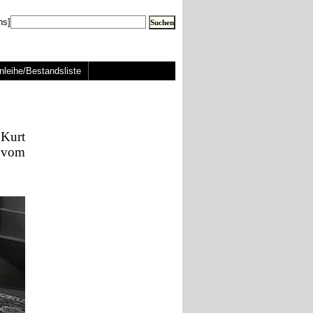
ns]
nleihe/Bestandsliste
Kurt
 vom