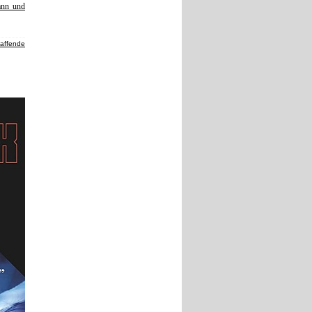
ann und
haffende