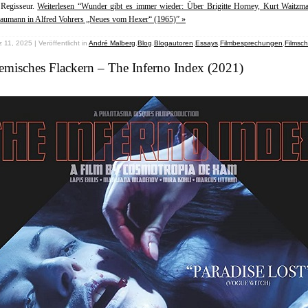
 Regisseur.
Weiterlesen “Wunder gibt es immer wieder: Über Brigitte Horney, Kurt Waitzm
aumann in Alfred Vohrers „Neues vom Hexer“ (1965)” »
 11, 2025 | Veröffentlicht in
André Malberg
,
Blog
,
Blogautoren
,
Essays
,
Filmbesprechungen
,
Filmsc
emisches Flackern – The Inferno Index (2021)