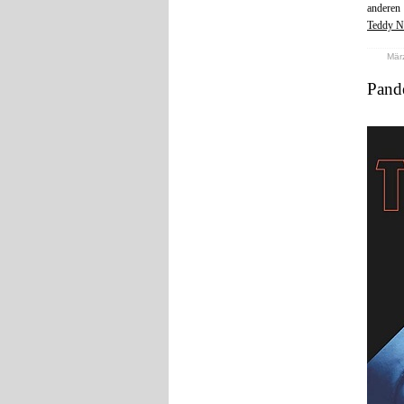
anderen
Teddy N
März
Pand