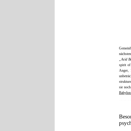
Gemeinh
nächsten
„Acid B
spirit o
Anger,
unbeträc
struktur
sie noch
Babylon
Beso
psyc