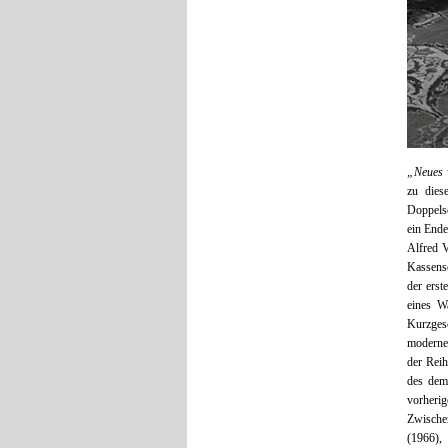
„Neues
zu die
Doppelsc
ein Ende
Alfred V
Kassens
der erst
eines W
Kurzges
moderne
der Reih
des dem
vorherig
Zwische
(1966), 