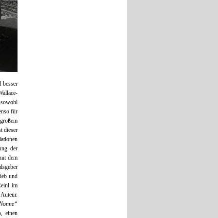
l besser
allace-
t sowohl
enso für
s großem
t dieser
lationen
ung der
 mit dem
ulsgeber
lieb und
Reinl im
 Auteur.
 Nonne“
o, einen