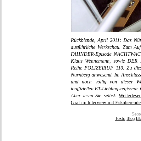
Rückblende, April 2011: Das Nü
ausführliche Werkschau. Zum Aufta
FAHNDER-Episode NACHTWACHE 
Klaus Wennemann, sowie DE
Reihe POLIZEIRUF 110. Zu dies
Nürnberg anwesend. Im Anschluss
und noch völlig von dieser Wa
inoffiziellen ET-Lieblingsregisse
Aber lesen Sie selbst:
Weiterlese
Graf im Interview mit Eskalierend
Septe
Texte
,
Blog
,
Bl