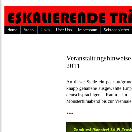
Home
Archiv
Links
Über Uns
Impressum
Sehtagebücher
Veranstaltungshinwei
2011
An dieser Stelle ein paar aufgrun
knapp gehaltene ausgewählte Empf
deutschsprachigen Raum i
Monsterfilmabend bis zur Vienna
***