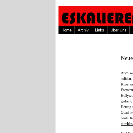
Home
Archiv
Links
Über Uns
Neue
Auch we
soliden
Kino- od
Fortset
Hollywo
gedreht,
Herzog 
Quasi-Fo
coole R
durchles