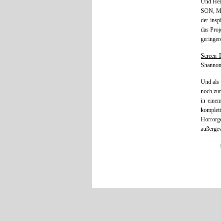
Und Herz
SON, MY
der insp
das Proj
geringer
Screen 
Shannon,
Und als 
noch zu
in eine
komplet
Horror
außergew