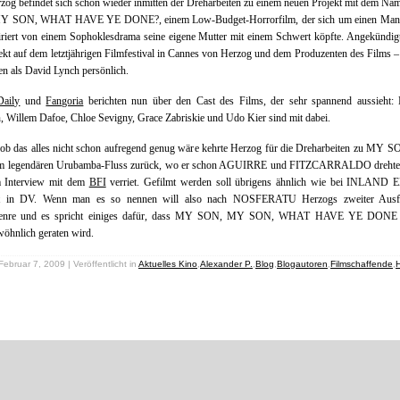
og befindet sich schon wieder inmitten der Dreharbeiten zu einem neuen Projekt mit dem 
 SON, WHAT HAVE YE DONE?, einem Low-Budget-Horrorfilm, der sich um einen Mann
iriert von einem Sophoklesdrama seine eigene Mutter mit einem Schwert köpfte. Angekündi
ekt auf dem letztjährigen Filmfestival in Cannes von Herzog und dem Produzenten des Films 
en als David Lynch persönlich.
Daily
und
Fangoria
berichten nun über den Cast des Films, der sehr spannend aussieht: 
 Willem Dafoe, Chloe Sevigny, Grace Zabriskie und Udo Kier sind mit dabei.
ob das alles nicht schon aufregend genug wäre kehrte Herzog für die Dreharbeiten zu MY 
m legendären Urubamba-Fluss zurück, wo er schon AGUIRRE und FITZCARRALDO drehte,
m Interview mit dem
BFI
verriet. Gefilmt werden soll übrigens ähnlich wie bei INLAND
t in DV. Wenn man es so nennen will also nach NOSFERATU Herzogs zweiter Ausf
genre und es spricht einiges dafür, dass MY SON, MY SON, WHAT HAVE YE DONE 
öhnlich geraten wird.
Februar 7, 2009 | Veröffentlicht in
Aktuelles Kino
,
Alexander P.
,
Blog
,
Blogautoren
,
Filmschaffende
,