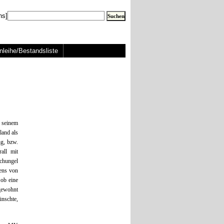
ns]
nleihe/Bestandsliste
 seinem
and als
ng, bzw.
all mit
chungel
fens von
ob eine
 gewohnt
nschte,