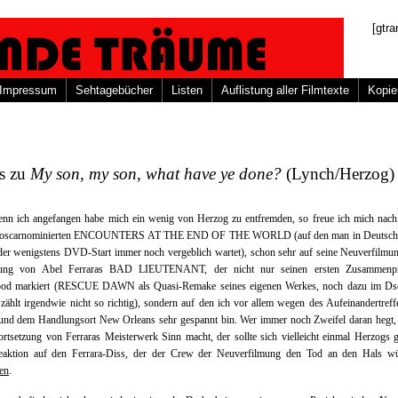
[gtra
Impressum
Sehtagebücher
Listen
Auflistung aller Filmtexte
Kopie
s zu
My son, my son, what have ye done?
(Lynch/Herzog)
nn ich angefangen habe mich ein wenig von Herzog zu entfremden, so freue ich mich nach
, oscarnominierten ENCOUNTERS AT THE END OF THE WORLD (auf den man in Deutschl
er wenigstens DVD-Start immer noch vergeblich wartet), schon sehr auf seine Neuverfilmu
zung von Abel Ferraras BAD LIEUTENANT, der nicht nur seinen ersten Zusammenpr
od markiert (RESCUE DAWN als Quasi-Remake seines eigenen Werkes, noch dazu im Ds
 zählt irgendwie nicht so richtig), sondern auf den ich vor allem wegen des Aufeinandertref
und dem Handlungsort New Orleans sehr gespannt bin. Wer immer noch Zweifel daran hegt, 
rtsetzung von Ferraras Meisterwerk Sinn macht, der sollte sich vielleicht einmal Herzogs
eaktion auf den Ferrara-Diss, der der Crew der Neuverfilmung den Tod an den Hals wü
en
.