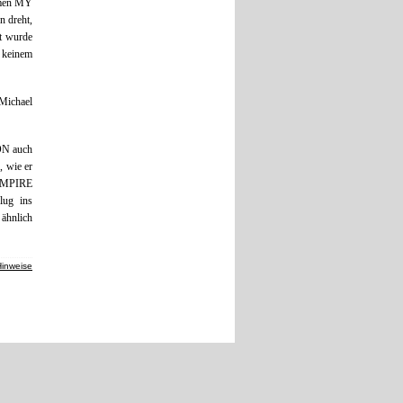
Namen MY
 dreht,
gt wurde
– keinem
Michael
SON auch
 wie er
 EMPIRE
lug ins
ähnlich
Hinweise