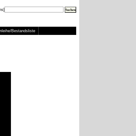
ns]
nleihe/Bestandsliste