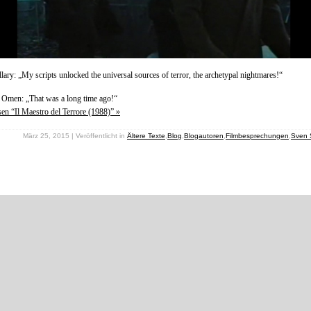
llary: „My scripts unlocked the universal sources of terror, the archetypal nightmares!“
 Omen: „That was a long time ago!“
sen “Il Maestro del Terrore (1988)” »
März 25, 2015 | Veröffentlicht in
Ältere Texte
,
Blog
,
Blogautoren
,
Filmbesprechungen
,
Sven 