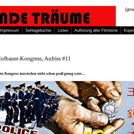
[gtra
Impressum
Sehtagebücher
Listen
Auflistung aller Filmtexte
Kopie
ofbauer-Kongress, Aufriss #11
der Kongress inzwischen nicht schon prall genug wäre…