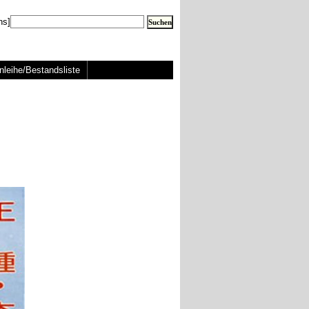
ns]
nleihe/Bestandsliste