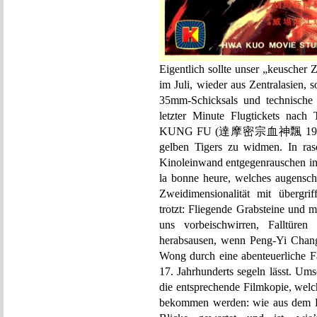
Eigentlich sollte unser „keuscher Z
im Juli, wieder aus Zentralasien,
35mm-Schicksals und technische
letzter Minute Flugtickets n
KUNG FU (達摩密宗血神飄 1976) des 
gelben Tigers zu widmen. In ra
Kinoleinwand entgegenrauschen i
la bonne heure, welches augensche
Zweidimensionalität mit übergrif
trotzt: Fliegende Grabsteine und 
uns vorbeischwirren, Falltüre
herabsausen, wenn Peng-Yi Chang 
Wong durch eine abenteuerliche F
17. Jahrhunderts segeln lässt. Ums
die entsprechende Filmkopie, welc
bekommen werden: wie aus dem Ei g