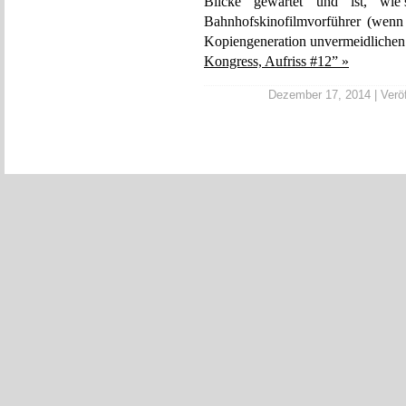
Blicke gewartet und ist, wie’s
Bahnhofskinofilmvorführer (wenn 
Kopiengeneration unvermeidlichen
Kongress, Aufriss #12” »
Dezember 17, 2014 | Veröf