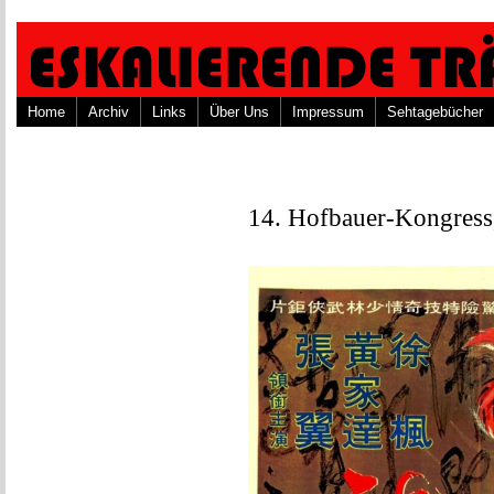
Home
Archiv
Links
Über Uns
Impressum
Sehtagebücher
14. Hofbauer-Kongress,