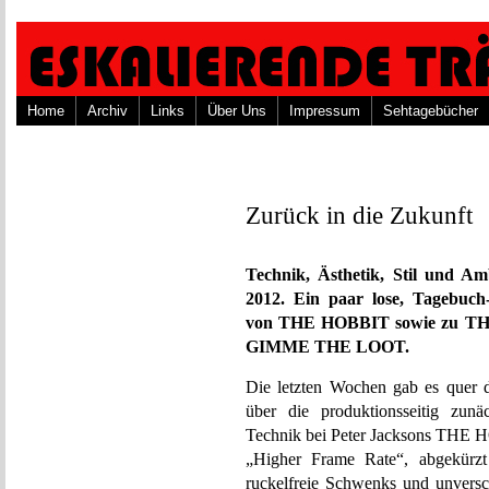
Home
Archiv
Links
Über Uns
Impressum
Sehtagebücher
Zurück in die Zukunft
Technik, Ästhetik, Stil und Am
2012. Ein paar lose, Tagebuc
von THE HOBBIT sowie zu
GIMME THE LOOT.
Die letzten Wochen gab es quer d
über die produktionsseitig zunä
Technik bei Peter Jacksons THE HO
„Higher Frame Rate“, abgekürzt
ruckelfreie Schwenks und unvers