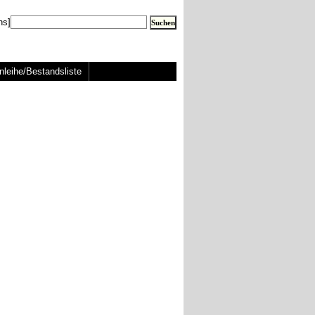
ns]
nleihe/Bestandsliste