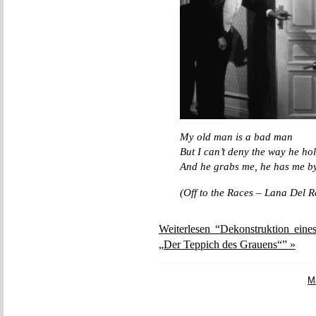
My old man is a bad man
But I can’t deny the way he h
And he grabs me, he has me b
(Off to the Races – Lana Del R
Weiterlesen “Dekonstruktion ein
„Der Teppich des Grauens“” »
M