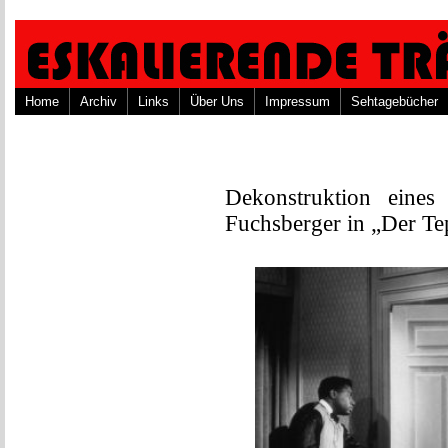
Home
Archiv
Links
Über Uns
Impressum
Sehtagebücher
Dekonstruktion eine
Fuchsberger in „Der Te