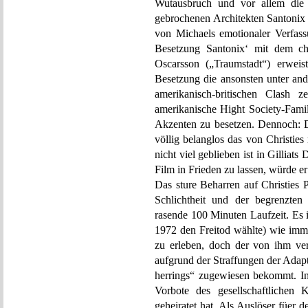
Wutausbruch und vor allem die z
gebrochenen Architekten Santonix 
von Michaels emotionaler Verfassu
Besetzung Santonix‘ mit dem cha
Oscarsson („Traumstadt“) erweist
Besetzung die ansonsten unter an
amerikanisch-britischen Clash z
amerikanische Hight Society-Famili
Akzenten zu besetzen. Dennoch: De
völlig belanglos das von Christies
nicht viel geblieben ist in Gilliats
Film in Frieden zu lassen, würde er 
Das sture Beharren auf Christies Pl
Schlichtheit und der begrenzten
rasende 100 Minuten Laufzeit. Es i
1972 den Freitod wählte) wie imm
zu erleben, doch der von ihm ver
aufgrund der Straffungen der Adap
herrings“ zugewiesen bekommt. In 
Vorbote des gesellschaftlichen 
geheiratet hat. Als Auslöser füer de