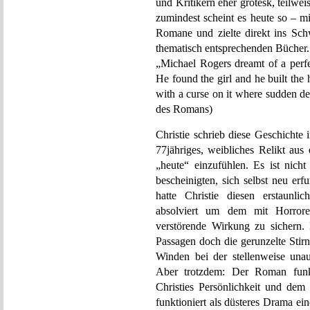
und Kritikern eher grotesk, teilweis
zumindest scheint es heute so – m
Romane und zielte direkt ins Schw
thematisch entsprechenden Bücher.
„Michael Rogers dreamt of a perfe
He found the girl and he built the h
with a curse on it where sudden d
des Romans)
Christie schrieb diese Geschichte 
77jähriges, weibliches Relikt au
„heute“ einzufühlen. Es ist nicht
bescheinigten, sich selbst neu er
hatte Christie diesen erstaunli
absolviert um dem mit Horrore
verstörende Wirkung zu sichern.
Passagen doch die gerunzelte Stir
Winden bei der stellenweise una
Aber trotzdem: Der Roman funkt
Christies Persönlichkeit und de
funktioniert als düsteres Drama ein