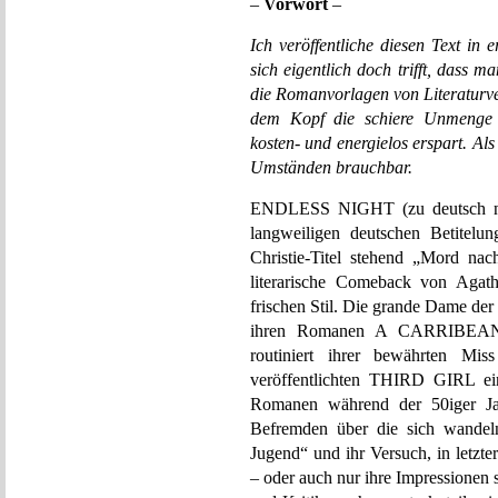
–
Vorwort
–
Ich veröffentliche diesen Text in e
sich eigentlich doch trifft, dass 
die Romanvorlagen von Literaturve
dem Kopf die schiere Unmenge
kosten- und energielos erspart. Als
Umständen brauchbar.
ENDLESS NIGHT (zu deutsch nich
langweiligen deutschen Betitelun
Christie-Titel stehend „Mord na
literarische Comeback von Agath
frischen Stil. Die grande Dame der b
ihren Romanen A CARRIBE
routiniert ihrer bewährten M
veröffentlichten THIRD GIRL ein
Romanen während der 50iger Jahr
Befremden über die sich wandeln
Jugend“ und ihr Versuch, in letzt
– oder auch nur ihre Impressionen 