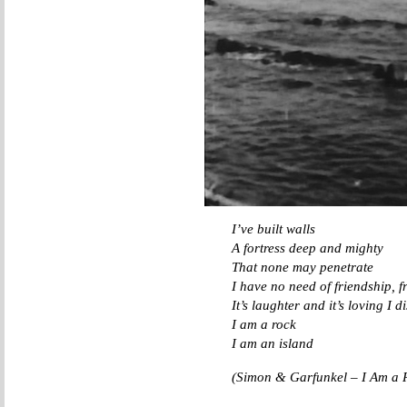
I’ve built walls
A fortress deep and mighty
That none may penetrate
I have no need of friendship, 
It’s laughter and it’s loving I d
I am a rock
I am an island
(Simon & Garfunkel – I Am a 