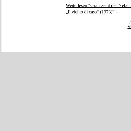
Weiterlesen “Grau zieht der Nebe
„Il vicino di casa“ (1973)” »
A
M