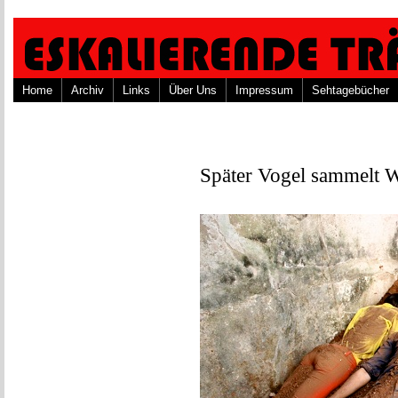
Home
Archiv
Links
Über Uns
Impressum
Sehtagebücher
Später Vogel sammelt 