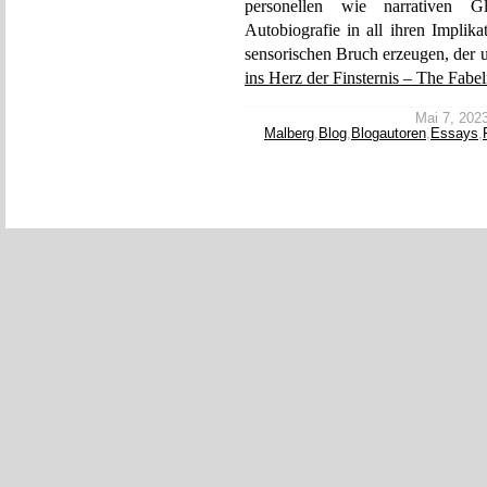
personellen wie narrativen Glä
Autobiografie in all ihren Implik
sensorischen Bruch erzeugen, der un
ins Herz der Finsternis – The Fabe
Mai 7, 2023
Malberg
,
Blog
,
Blogautoren
,
Essays
,