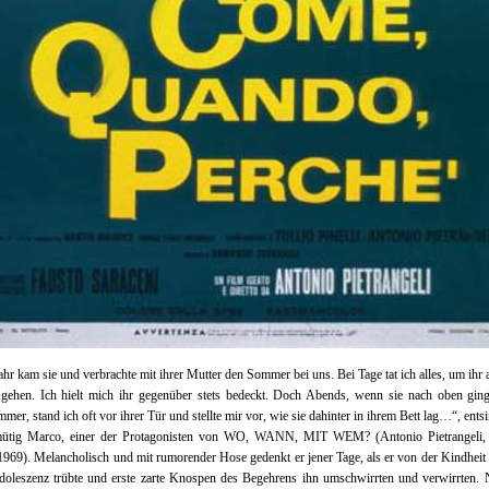
ahr kam sie und verbrachte mit ihrer Mutter den Sommer bei uns. Bei Tage tat ich alles, um ihr
gehen. Ich hielt mich ihr gegenüber stets bedeckt. Doch Abends, wenn sie nach oben ging,
mmer, stand ich oft vor ihrer Tür und stellte mir vor, wie sie dahinter in ihrem Bett lag…“, entsi
ütig Marco, einer der Protagonisten von WO, WANN, MIT WEM? (Antonio Pietrangeli, 
 1969). Melancholisch und mit rumorender Hose gedenkt er jener Tage, als er von der Kindheit
doleszenz trübte und erste zarte Knospen des Begehrens ihn umschwirrten und verwirrten.