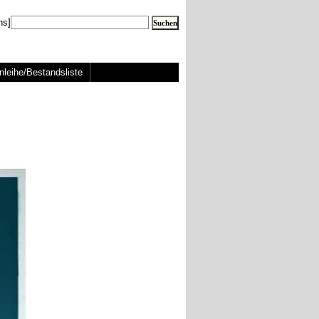
ns]
nleihe/Bestandsliste