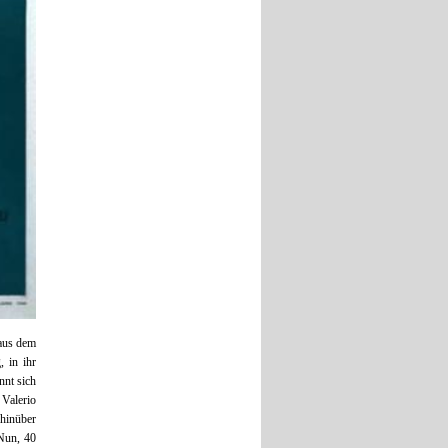
 aus dem
 in ihr
nnt sich
Valerio
 hinüber
 Nun, 40