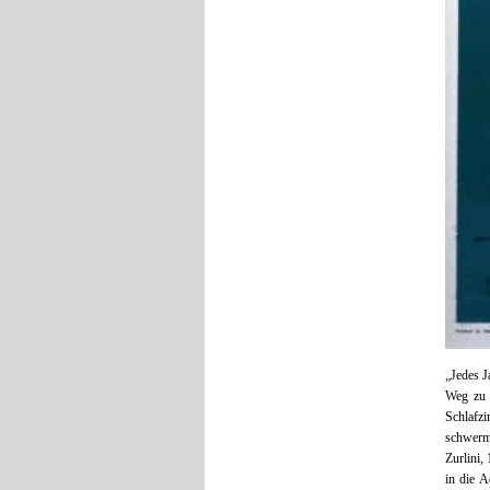
„Jedes J
Weg zu 
Schlafzi
schwerm
Zurlini,
in die A