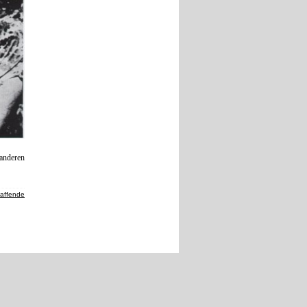
 anderen
haffende