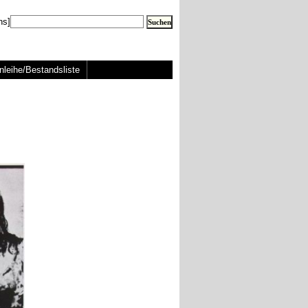
ns]
nleihe/Bestandsliste