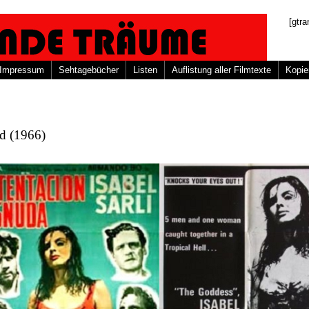
[gtra
Impressum
Sehtagebücher
Listen
Auflistung aller Filmtexte
Kopie
d (1966)