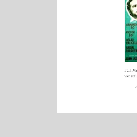
Fünf Män
vier auf 
J