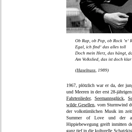
Ob Rap, ob Pop, ob Rock ’n‘ R
Egal, ich find‘ das alles toll
Doch mein Herz, das hängt, d
Am Volkslied, das ist doch klar
(
Haselnuss
, 1989)
1967, plötzlich war er da, der ju
und Meeren in der erst 28-jährige
Fahrtenlieder
,
Seemannsglück
,
S
wilde Gesellen
, vom Sturmwind du
der volkstümlichen Musik im zei
Summer of Love und der auc
Hippiebewegung greift inmitten 
ganz tief in die kulturelle Schatzki