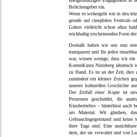
uneigennützigen Engagement in d
Brötchengeber ein.
Wenn es weitergeht wie in den let
gerade auf cinephilen Festivals o
Gaben vielleicht schon allzu bal
reichhaltig erscheinenden Form de
Deshalb haben wir uns nun ents
transparent und für jeden einsehb
war, wissen wenige, dass wir ein 
KommKinos Nürnberg identisch ist.
zu Hand. Es ist an der Zeit, dies
zumindest ein kleines Zeichen ge
unserer kulturellen Geschichte a
Der Zerfall einer Kopie ist un
Prozessen geschuldet, die analo
Kinobetriebes – hinterlässt auch 
am Material. Wir glauben, da
Gebrauchsgegenstand und keine t
ihrer Tage sind. Eine unsichtbar
dem, der sie verwaltet und von La