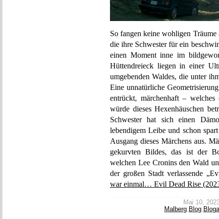
So fangen keine wohligen Träume an
die ihre Schwester für ein beschw
einen Moment inne im bildgewor
Hüttendreieck liegen in einer U
umgebenden Waldes, die unter ihm
Eine unnatürliche Geometrisierung d
entrückt, märchenhaft – welches
würde dieses Hexenhäuschen betre
Schwester hat sich einen Dämone
lebendigem Leibe und schon spart
Ausgang dieses Märchens aus. Märc
gekurvten Bildes, das ist der 
welchen Lee Cronins den Wald und
der großen Stadt verlassende „E
war einmal… Evil Dead Rise (202
Mai 10, 2023 
Malberg
,
Blog
,
Bloga