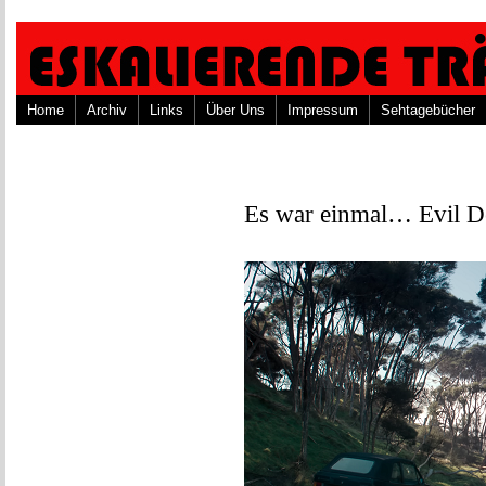
Home
Archiv
Links
Über Uns
Impressum
Sehtagebücher
Es war einmal… Evil D