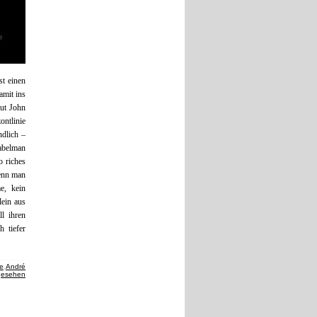
t einen
amit ins
aut John
ontlinie
ndlich –
Fabelman
o riches
Denn man
e, kein
lein aus
ll ihren
 tiefer
te
,
André
gesehen