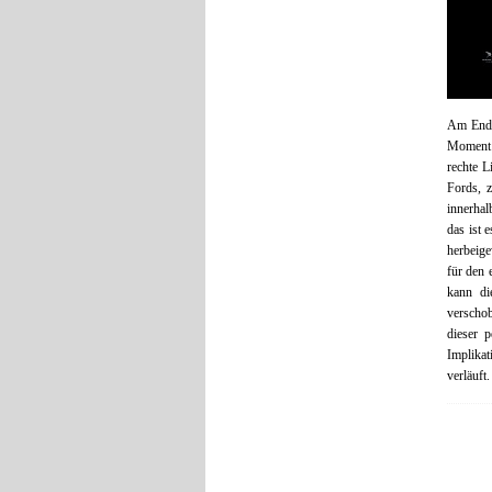
Am End
Moment z
rechte L
Fords, z
innerhal
das ist 
herbeige
für den 
kann di
verschob
dieser p
Implika
verläuft