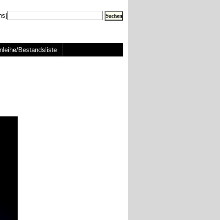
ns]
nleihe/Bestandsliste