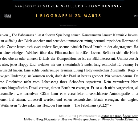
e von
„The Fabelmans“
lässt Steven Spielberg seinen Kameramann Janusz Kamiński bewuss
u auffällig den Blick anheben und setzt den unmotiviert mittig herumdümpelnden Horizont d
icht. Zuvor hatten sich zwei andere Regisseure, nämlich David Lynch in der abgetragenen H
u einer einzigen Weisheit über das Filmemachen hinreißen lassen: Befindet sich die Horiz
b des oberen oder unteren Drittels der Komposition, so ist ein Bild interessant. Unmissverstä
es also, jenes Happy End, welches wir uns zweieinhalb Stunden lang sehnlichst für Sammy 
wünscht haben. Eine echte beiderseitige Traumerfüllung Hollywoodschen Zuschnitts. Rags t
ewigen Underdog; sie kommen noch, doch der Pfad ist bereits geebnet. Wir wissen darum. 
ese Geschichte nicht vom Lebensweg ihres Schöpfers separieren. Kein veränderter Nam
enes biografisches Detail vermag diesen Bruch zu erzeugen. Er ist auch nicht vorgesehen, al
ersonellen wie narrativen Glätte kann eine verschleiert-unverschleierte Autobiografie in a
tionen frei atmen, universell werden und einen sensorischen Bruch erzeugen, der ungleich
.
Weiterlesen “Schwenken ins Herz der Finsternis – The Fabelmans (2022)” »
Mai 7, 2023 | Veröffentlicht in
Aktuelles Kino
,
Ältere Tex
Malberg
,
Blog
,
Blogautoren
,
Essays
,
Filmbesprechungen
,
Filmschaffende
,
Zeitnah 