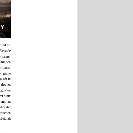
rund als
Fassade
t seiner
Stunden
ormates,
o gerne
o oft in
g des zu
„großen
r statt:
sens, an
irekter
zwischen
“Zeitnah