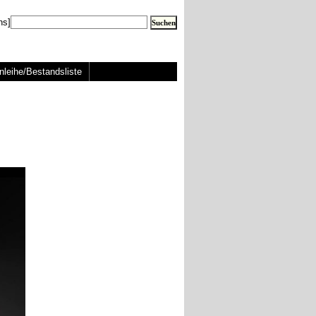
ns]
nleihe/Bestandsliste