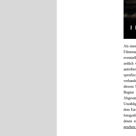
Als eine
Filmema
eventuel
zeitlic
antreibe
spezifi
verhande
diesem S
Beginn 
Abgesan
Unzählig
dem Ear
fotograf
denen n
gesehen