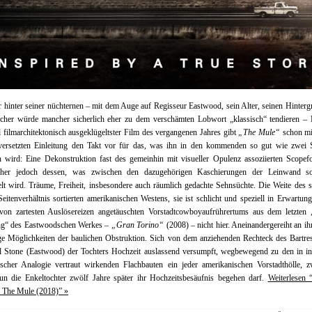
r hinter seiner nüchternen – mit dem Auge auf Regisseur Eastwood, sein Alter, seinen Hinterg
cher würde mancher sicherlich eher zu dem verschämten Lobwort „klassisch“ tendieren – 
l filmarchitektonisch ausgeklügeltster Film des vergangenen Jahres gibt
„The Mule“
schon mi
h versetzten Einleitung den Takt vor für das, was ihn in den kommenden so gut wie zwei 
n wird: Eine Dekonstruktion fast des gemeinhin mit visueller Opulenz assoziierten Scopef
scher jedoch dessen, was zwischen den dazugehörigen Kaschierungen der Leinwand s
lt wird. Träume, Freiheit, insbesondere auch räumlich gedachte Sehnsüchte. Die Weite des s
eitenverhältnis sortierten amerikanischen Westens, sie ist schlicht und speziell in Erwartun
von zartesten Auslösereizen angetäuschten Vorstadtcowboyaufrührertums aus dem letzten 
g“ des Eastwoodschen Werkes –
„Gran Torino“
(2008) – nicht hier. Aneinandergereiht an ihre
e Möglichkeiten der baulichen Obstruktion. Sich von dem anziehenden Rechteck des Bartre
l Stone (Eastwood) der Tochters Hochzeit auslassend versumpft, wegbewegend zu den in ind
ischer Analogie vertraut wirkenden Flachbauten ein jeder amerikanischen Vorstadthölle, 
un die Enkeltochter zwölf Jahre später ihr Hochzeitsbesäufnis begehen darf.
Weiterlesen 
: The Mule (2018)” »