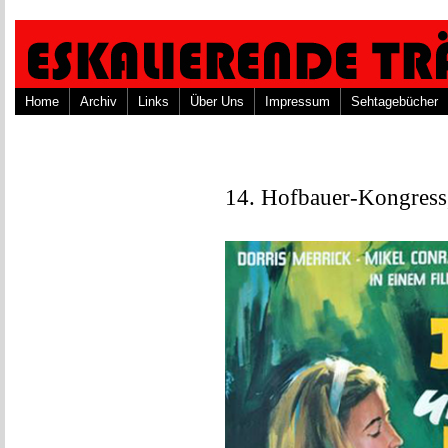
Home
Archiv
Links
Über Uns
Impressum
Sehtagebücher
14. Hofbauer-Kongress,