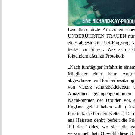
Leichtbeschürzte Amazonen sch
UNBERÜHRTEN FRAUEN nur dara
eines abgestürzten US-Flugzeugs 
herbei zu führen. Was sich dabe
folgendermaßen zu Protokoll:
„Nach fünftägiger Irrfahrt in ein
Mitglieder einer beim Angrif
abgeschossenen Bomberbesatzung 
von vierzig schurzbekleideten 
Amazonen gefangengenommen. D
Nachkommen der Druiden vor, e
England gelebt haben soll. (Tat
Priesterkaste bei den Kelten.) Da
ans Heiraten denkt, befreit die Pr
Tal des Todes, wo sich die ganz
versammelt hat. Obwohl diese Ri