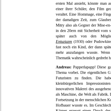
ersten Mal ansieht, könnte man 
einer ihrer Schüler, den Film ge
veraltet. Eine Hommage, eine Finge
der damaligen Zeit, zum Glauben
Mitry also als Gegner der Mise-en-
in den 20ern mit Sicherheit vom s
später auch von den Möglic
Entuziazm
(1930) oder Pudowki
fast noch ein Kind, der dann spät
mehr anzufangen wusste. Wenn 
Thematik wahrscheinlich gedreht 
Andreas:
Papperlapapp! Diese gan
Thema vorbei. Die eigentlichen Gr
Futuristen zu finden. Die h
kleinbürgerlichen Impressioni
innovativen Malerei des ausgehen
als Maschine, die Welt als Fabrik.
Fortsetzung in der menschlichen K
Hofbauer wusste es. Im Geschlec
Körper erzeugt einen Druck der 