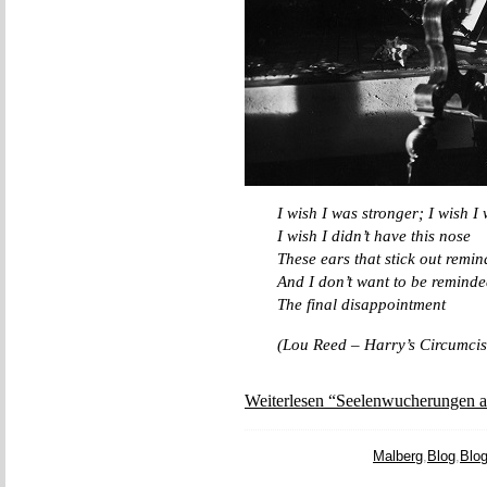
I wish I was stronger; I wish I
I wish I didn’t have this nose
These ears that stick out remi
And I don’t want to be reminded
The final disappointment
(Lou Reed – Harry’s Circumcis
Weiterlesen “Seelenwucherungen a
Malberg
,
Blog
,
Blo