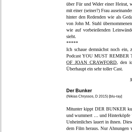
über Für und Wider einer Heirat, 
mit einer (seiner?) Frau auseinande
hinter den Redenden wie als Gedan
von John M. Stahl übernommene
wie auf vorbeieilenden Leinwänd
sieht.
*****
Ich schaue demnächst noch ein, 
Podcast YOU MUST REMBER THI
OF JOAN CRAWFORD
, den i
Überhaupt ein sehr toller Cast.
Der Bunker
(Nikias Chryssos, D 2015) [blu-ray]
Mitunter kippt DER BUNKER kurzz
und wummert … und Hinterköpfe v
Unheimliches lauert in ihnen. Die
dem Film heraus. Nur Ahnungen w