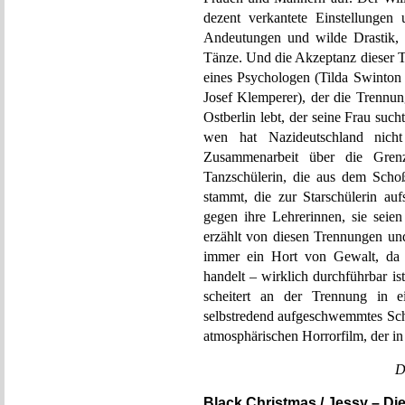
dezent verkantete Einstellungen
Andeutungen und wilde Drastik, 
Tänze. Und die Akzeptanz dieser T
eines Psychologen (Tilda Swinton a
Josef Klemperer), der die Trennu
Ostberlin lebt, der seine Frau suc
wen hat Nazideutschland nich
Zusammenarbeit über die Gren
Tanzschülerin, die aus dem Schoß
stammt, die zur Starschülerin au
gegen ihre Lehrerinnen, sie sei
erzählt von diesen Trennungen un
immer ein Hort von Gewalt, da 
handelt – wirklich durchführbar is
scheitert an der Trennung in e
selbstredend aufgeschwemmtes Schu
atmosphärischen Horrorfilm, der i
D
Black Christmas / Jessy – Di