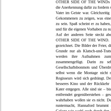
OTHER SIDE OF THE WINDs sind
die Anerkennung dafür zu fordern s
Vater im Geiste war. Gleichzeitig
Gekommenen zu zeigen, was eine 
zu sein. Spaß scheint er zu haben,
und für die eigenen Vorhaben zu n
Auf der anderen Seite steckt abe
OTHER SIDE OF THE WIND. Die P
gezeichnet. Die Bilder der Feier,
Grunde nur als Klatsch-und-Trat
werden ihre Aufnahmen zum z
zusammengefügt. Darin zu seh
Gesellschaftsbonmots und Überdrus
selbst wenn die Montage nicht
Regisseurs wird sich gedrängt. D
besseres Kino und der Rückkehr 
Kater entgegen. Alle sind sie – bi
entfremdet gegenüberstehen – ges
wahrhaben wollen sie es nicht. D
runtermacht, Hannaford brummt s
Gelage wie wohl auch durch den D