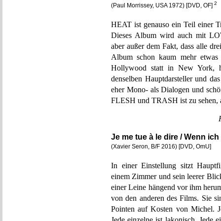
2
(Paul Morrissey, USA 1972) [DVD, OF]
HEAT ist genauso ein Teil einer 
Dieses Album wird auch mit LOW
aber außer dem Fakt, dass alle dr
Album schon kaum mehr etwas m
Hollywood statt in New York, 
denselben Hauptdarsteller und d
eher Mono- als Dialogen und schö
FLESH und TRASH ist zu sehen, abe
Je me tue à le dire / Wenn ich
(Xavier Seron, B/F 2016) [DVD, OmU]
In einer Einstellung sitzt Haupt
einem Zimmer und sein leerer Blick
einer Leine hängend vor ihm herumf
von den anderen des Films. Sie sin
Pointen auf Kosten von Michel. Je
Jede einzelne ist lakonisch. Jede e