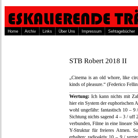
Home
Archiv
Links
Über Uns
Impressum
Sehtagebücher
STB Robert 2018 II
„Cinema is an old whore, like ci
kinds of pleasure.“ (Federico Fellin
Wertung:
Ich kann nichts mit Za
hier ein System der euphorischen 
wohl ungefähr: fantastisch 10 – 9 /
Sichtung nichts sagend 4 – 3 / uff 2
verbunden, Filme in eine lineare S
Y-Struktur für freieres Atmen. 
erhalten: radioaktiv 10 – 9 / ver