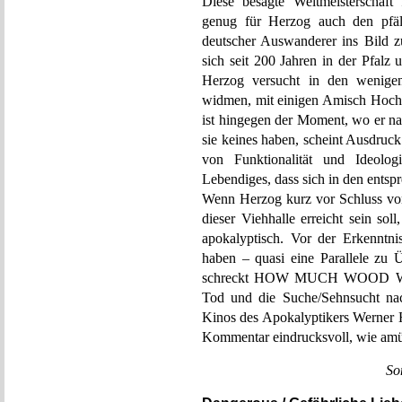
Diese besagte Weltmeisterschaft
genug für Herzog auch den pfäl
deutscher Auswanderer ins Bild z
sich seit 200 Jahren in der Pfal
Herzog versucht in den wenige
widmen, mit einigen Amisch Hochde
ist hingegen der Moment, wo er n
sie keines haben, scheint Ausdruck 
von Funktionalität und Ideolog
Lebendiges, dass sich in den entsp
Wenn Herzog kurz vor Schluss von
dieser Viehhalle erreicht sein sol
apokalyptisch. Vor der Erkenntn
haben – quasi eine Parallel
schreckt HOW MUCH WOOD
Tod und die Suche/Sehnsucht nac
Kinos des Apokalyptikers Werner H
Kommentar eindrucksvoll, wie amü
So