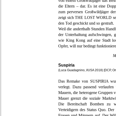
von einem Großwildjäger das Bein 
die Eltern – dar. Es ist eine Dop
zum perversen Großwildjäger der
zeigt sich THE LOST WORLD sehr 
den Tod geschickt und so gestraft.
Weil die anderthalb Stunden Handl
der Unterhaltung aufschwingen, 
wie King Kong auf eine Stadt losg
Opfer, will nur bedingt funktionier
M
Suspiria
(Luca Guadagnino, I/USA 2018) [DCP, O
Das Remake von SUSPIRIA wurde 
verlegt. Dazu passend verlaufen
Mauern, die heterogene Gruppen ve
Mauer grenzt die soziale Marktwir
Die Bereitschaft Bomben zu w
Verteidigern des Status Quo. Der 
Frauen und Männern auf. Der Will