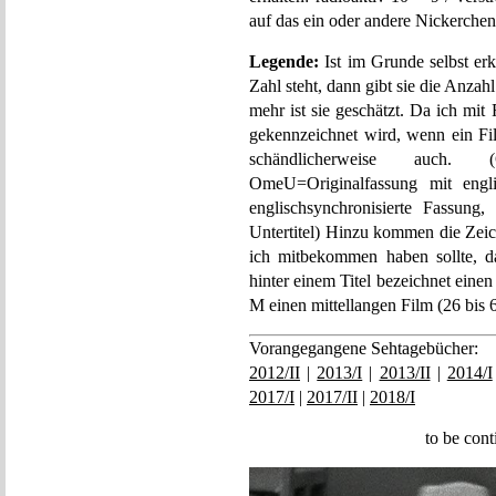
auf das ein oder andere Nickerche
Legende:
Ist im Grunde selbst er
Zahl steht, dann gibt sie die Anzah
mehr ist sie geschätzt. Da ich mi
gekennzeichnet wird, wenn ein Fil
schändlicherweise auch. (
OmeU=Originalfassung mit engli
englischsynchronisierte Fassung
Untertitel) Hinzu kommen die Zeic
ich mitbekommen haben sollte, d
hinter einem Titel bezeichnet eine
M einen mittellangen Film (26 bis 
Vorangegangene Sehtagebücher:
2012/II
|
2013/I
|
2013/II
|
2014/I
2017/I
|
2017/II
|
2018/I
to be con