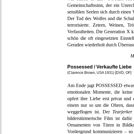
Gemeinschaftssinn, der ein Unrech
sensiblen Seelen sich durch einen
Der Tod des Wolfes und die Schuld
terrorisierte. Zetern, Weinen, Tr
Verfasstheiten. Die Generation X
schön die oft eingesetzten Einste
Geraden wiederholt durch Überras
M
Possessed / Verkaufte Liebe
(Clarence Brown, USA 1931) [DVD, OF]
Am Ende jagt POSSESSED etwas da
emotionalen Momente, die kein
opfert ihre Liebe erst privat und 
einem nur so um die Ohren, dass
weggeflogen ist. Der
Tearjerker
bilderstürmerische Film ist daf
Ornamenten von Türen in Bildko
Vordergrund kommunizieren – so 