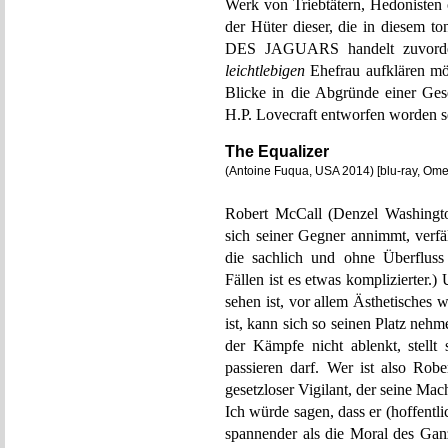
Werk von Triebtätern, Hedonisten 
der Hüter dieser, die in diesem 
DES JAGUARS handelt zuvorder
leichtlebigen
Ehefrau aufklären möch
Blicke in die Abgründe einer Ges
H.P. Lovecraft entworfen worden s
The Equalizer
(Antoine Fuqua, USA 2014) [blu-ray, Om
Robert McCall (Denzel Washingto
sich seiner Gegner annimmt, ver
die sachlich und ohne Überfluss
Fällen ist es etwas komplizierter.) 
sehen ist, vor allem Ästhetisches 
ist, kann sich so seinen Platz n
der Kämpfe nicht ablenkt, stellt 
passieren darf. Wer ist also Rob
gesetzloser Vigilant, der seine Mac
Ich würde sagen, dass er (hoffentl
spannender als die Moral des Ganz