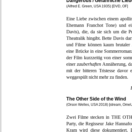
Dangerous / Gefährliche Lieb
(Alfred E. Green, USA 1935) [DVD, OF]
Eine Liebe zwischen einem apolli
Ehemann Franchot Tone) und eine
Davis), die, da sie sich um die P
Theatralik hingibt. Bette Davis da
und Filme können kaum brutaler
eine Brücke in eine Sommerromanze
der Film kurzzeitig von einer so
einer
zauberhaften
Annäherung, dan
mit der bitteren Tristesse davo
weggespült nicht mehr zu finden.
The Other Side of the Wind
(Orson Welles, USA 2018) [stream, Ome
Zwei Filme stecken in THE OT
Party, die Regisseur Jake Hannafo
Kram wird diese dokumentiert. 