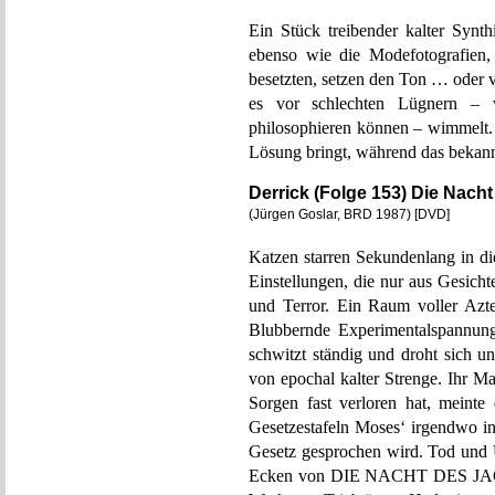
Ein Stück treibender kalter Synth
ebenso wie die Modefotografien,
besetzten, setzen den Ton … oder vl
es vor schlechten Lügnern – w
philosophieren können – wimmelt. 
Lösung bringt, während das bekann
Derrick (Folge 153) Die Nach
(Jürgen Goslar, BRD 1987) [DVD]
Katzen starren Sekundenlang in di
Einstellungen, die nur aus Gesich
und Terror. Ein Raum voller Azt
Blubbernde Experimentalspannun
schwitzt ständig und droht sich u
von epochal kalter Strenge. Ihr M
Sorgen fast verloren hat, meint
Gesetzestafeln Moses‘ irgendwo i
Gesetz gesprochen wird. Tod und U
Ecken von DIE NACHT DES JAGUA