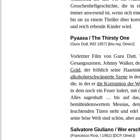
Groschenheftgeschichte, die in 
immer anwesend ist, wenn sich ein
bis sie zu einem Thriller über kor
und reich erbende Kinder wird.
Pyaasa / The Thirsty One
(Guru Dutt, IND 1957) [blu-ray, OmeU]
Vorletzter Film von Guru Dutt. 
Gesangsszenen. Johnny Walker, d
Gold
, der fröhlich seine Haarti
alkoholgeschwängerte Szene
in der
die, in der er
die Korruption der We
in dem noch ein Feuer lodert, mit
Alles sagenhaft … bis auf das, 
bemitleidenswertem Messias, dem
leuchtenden Türen steht und edel
seine böse Welt sind schön, aber au
Salvatore Giuliano / Wer ers
(Francesco Rosi, I 1962) [DCP, OmeU]