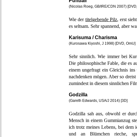
Puffball
(Nicolas Roeg, GB/IRE/CDN 2007) [DVD,
Wie der
titelgebende Pilz
, erst sie
es seltsam. Sehr spannend, aber w
Karisuma / Charisma
(Kurosawa Kiyoshi, J 1998) [DVD, OmU]
Sehr sinnlich. Wie immer bei Kur
Die philosophische Fable, die es auc
einem ungefragt ein Gleichnis ins
nachdenken mögen. Aber so dreist 
zumindest in diesem sinnlichen Fil
Godzilla
(Gareth Edwards, USA/J 2014) [3D]
Godzilla sah aus, obwohl er durc
Mensch in einem Gummianzug stec
ich trotz meines Lebens, bei dem 
und an Blümchen rieche, spr