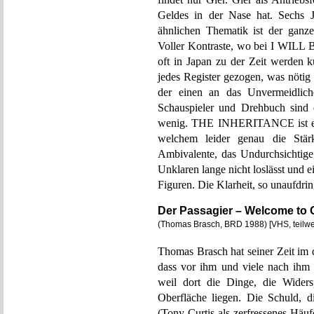
Geldes in der Nase hat. Sechs J
ähnlichen Thematik ist der ganze
Voller Kontraste, wo bei I WILL
oft in Japan zu der Zeit werden k
jedes Register gezogen, was nötig 
der einen an das Unvermeidliche
Schauspieler und Drehbuch sind e
wenig. THE INHERITANCE ist ein
welchem leider genau die S
Ambivalente, das Undurchsichtige
Unklaren lange nicht loslässt und e
Figuren. Die Klarheit, so unaufdringl
Der Passagier – Welcome to
(Thomas Brasch, BRD 1988) [VHS, teilw
Thomas Brasch hat seiner Zeit im 
dass vor ihm und viele nach ihm F
weil dort die Dinge, die Widers
Oberfläche liegen. Die Schuld, 
(Tony Curtis als zerfressenes Häufc