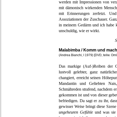
werden mit Impressionen von ver
mit dämonisch wirkenden Mensche
mit Erinnerungen zerfetzt. U
Assoziationen der Zuschauer.
in meinem Gedärm und ich habe ke
unschuldig, wie er wirkt.
S
Malabimba / Komm und mach’
(Andrea Bianchi, I 1979) [DVD, teilw. Om
Das markige (Auf-)Reiben der Ge
lustvoll gelebter, ganz natürlich
changiert, erreicht seinen Höhepu
Mandantin und Geliebten Nais,
Schmähreden strafend, nachdem er i
gekommen ist und von dieser gebet
befriedigen. Da sagt er zu ihr, dass
gewisser Weise bringt diese Szene
ungeheuren Gefühle
und was sie 