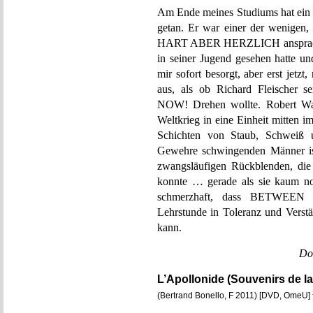
Am Ende meines Studiums hat ein P
getan. Er war einer der wenigen
HART ABER HERZLICH ansprachen, 
in seiner Jugend gesehen hatte un
mir sofort besorgt, aber erst jetz
aus, als ob Richard Fleischer 
NOW! Drehen wollte. Robert Wag
Weltkrieg in eine Einheit mitten i
Schichten von Staub, Schweiß 
Gewehre schwingenden Männer ist
zwangsläufigen Rückblenden, die
konnte … gerade als sie kaum no
schmerzhaft, dass BETWEE
Lehrstunde in Toleranz und Verstä
kann.
Do
L’Apollonide (Souvenirs de l
(Bertrand Bonello, F 2011) [DVD, OmeU]