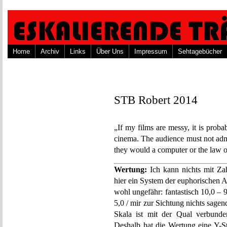
Home
Archiv
Links
Über Uns
Impressum
Sehtagebücher
STB Robert 2014
„If my films are messy, it is probab
cinema. The audience must not admi
they would a computer or the law 
Wertung:
Ich kann nichts mit Za
hier ein System der euphorischen 
wohl ungefähr: fantastisch 10,0 – 9,
5,0 / mir zur Sichtung nichts sagend
Skala ist mit der Qual verbunde
Deshalb hat die Wertung eine Y-St