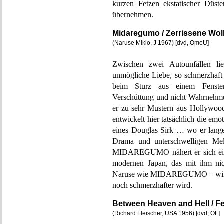
kurzen Fetzen ekstatischer Düste
übernehmen.
Midaregumo / Zerrissene Wo
(Naruse Mikio, J 1967) [dvd, OmeU]
Zwischen zwei Autounfällen lie
unmögliche Liebe, so schmerzhaft 
beim Sturz aus einem Fenster
Verschüttung und nicht Wahrnehmu
er zu sehr Mustern aus Hollywood
entwickelt hier tatsächlich die emo
eines Douglas Sirk … wo er lange
Drama und unterschwelligen Me
MIDAREGUMO nähert er sich eine
modernen Japan, das mit ihm ni
Naruse wie MIDAREGUMO – wirklic
noch schmerzhafter wird.
Between Heaven and Hell / F
(Richard Fleischer, USA 1956) [dvd, OF]