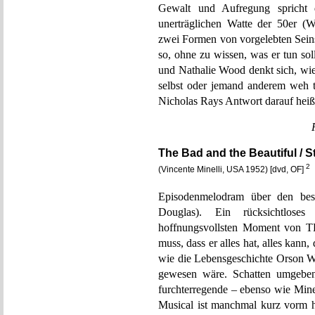
Gewalt und Aufregung spricht 
unerträglichen Watte der 50er (W
zwei Formen von vorgelebten Seins
so, ohne zu wissen, was er tun so
und Nathalie Wood denkt sich, wie
selbst oder jemand anderem weh tu
Nicholas Rays Antwort darauf hei
The Bad and the Beautiful / St
2
(Vincente Minelli, USA 1952) [dvd, OF]
Episodenmelodram über den bese
Douglas). Ein rücksichtlose
hoffnungsvollsten Moment v
muss, dass er alles hat, alles kann,
wie die Lebensgeschichte Orson W
gewesen wäre. Schatten umgeben
furchterregende – ebenso wie Mine
Musical ist manchmal kurz vorm h