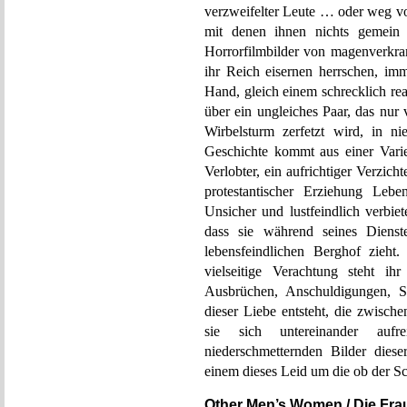
verzweifelter Leute … oder weg v
mit denen ihnen nichts gemein 
Horrorfilmbilder von magenverkra
ihr Reich eisernen herrschen, im
Hand, gleich einem schrecklich r
über ein ungleiches Paar, das nu
Wirbelsturm zerfetzt wird, in n
Geschichte kommt aus einer Varie
Verlobter, ein aufrichtiger Verzich
protestantischer Erziehung Lebe
Unsicher und lustfeindlich verbiet
dass sie während seines Dienst
lebensfeindlichen Berghof zieht
vielseitige Verachtung steht i
Ausbrüchen, Anschuldigungen, Se
dieser Liebe entsteht, die zwisc
sie sich untereinander aufre
niederschmetternden Bilder diese
einem dieses Leid um die ob der S
Other Men’s Women / Die Fr