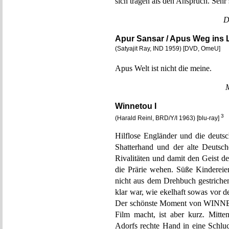
sich tragen als den Anspruch. Sehr
D
Apur Sansar / Apus Weg ins L
(Satyajit Ray, IND 1959) [DVD, OmeU]
Apus Welt ist nicht die meine.
Winnetou I
3
(Harald Reinl, BRD/Y/I 1963) [blu-ray]
Hilflose Engländer und die deutsch
Shatterhand und der alte Deutsch
Rivalitäten und damit den Geist d
die Prärie wehen. Süße Kindereie
nicht aus dem Drehbuch gestriche
klar war, wie ekelhaft sowas vor 
Der schönste Moment von WINNET
Film macht, ist aber kurz. Mitte
Adorfs rechte Hand in eine Schluc