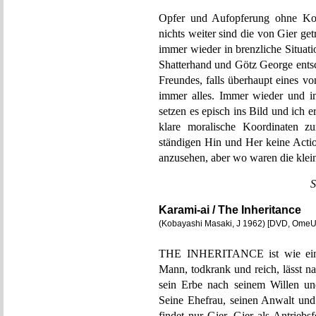
Opfer und Aufopferung ohne Ko
nichts weiter sind die von Gier g
immer wieder in brenzliche Situat
Shatterhand und Götz George entsc
Freundes, falls überhaupt eines v
immer alles. Immer wieder und i
setzen es episch ins Bild und ich e
klare moralische Koordinaten 
ständigen Hin und Her keine Acti
anzusehen, aber wo waren die klei
S
Karami-ai / The Inheritance
(Kobayashi Masaki, J 1962) [DVD, OmeU
THE INHERITANCE ist wie ein
Mann, todkrank und reich, lässt n
sein Erbe nach seinem Willen und
Seine Ehefrau, seinen Anwalt und 
findet nur Gier. Gier als Antrieb