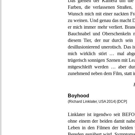
Das gleisen der Kamera um die P
Farben, die verlassenen Straßen,
Wunsch mich mit einer nackten F
zu weinen. Und genau das mac
er mich immer mehr verliert. Brand
Bauchnabel und Oberschenkeln nic
diesem Tier, der nur durch sein
desillusionierend unerotisch. Das i
mich wirklich stört … mal abges
trügerisch sonnigen Szenen mit Le
mitgeschleift werden … aber dur
zunehmend neben dem Film, statt i
Boyhood
(Richard Linklater, USA 2014) [DCP]
Linklater ist irgendwo seit 
ohne einem der beiden damit nahe 
Leben in den Filmen der beiden v
Bereden genähert wird. Symptomat