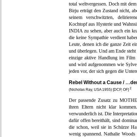
total weltvergessen. Doch mit dem
Birju erträgt den Zustand nicht, abe
seinem verschwitzten, delirier
Kochtopf aus Hysterie und Wahnsi
INDIA zu sehen, aber auch ein kra
die keine Sympathie verdient haben
Leute, denen ich die ganze Zeit ein
und überlegen. Und am Ende steht e
einzige aktive Handlung im Film
und wird aufgenommen wie Sylvest
jeden vor, der sich gegen die Unte
Rebel Without a Cause / …den
2
(Nicholas Ray, USA 1955) [DCP, OF]
Der passende Zusatz zu MOTHER
ihren Eltern nicht klar kommen
verwunderlich ist. Die Interpre
dafür offen bereithält, sind domina
die schon, weil sie in Schürze H
wenig spannend. Nathalie Woods 