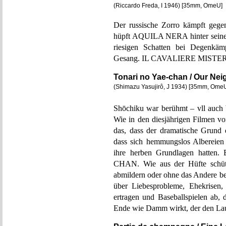
(Riccardo Freda, I 1946) [35mm, OmeU]
Der russische Zorro kämpft gege
hüpft AQUILA NERA hinter seinem
riesigen Schatten bei Degenkäm
Gesang. IL CAVALIERE MISTERIO
Tonari no Yae-chan / Our Nei
(Shimazu Yasujirô, J 1934) [35mm, Ome
Shōchiku war berühmt – vll auch be
Wie in den diesjährigen Filmen
das, dass der dramatische Grund 
dass sich hemmungslos Albereien 
ihre herben Grundlagen hatte
CHAN. Wie aus der Hüfte schütt
abmildern oder ohne das Andere b
über Liebesprobleme, Ehekrisen,
ertragen und Baseballspielen ab, 
Ende wie Damm wirkt, der den Lauf