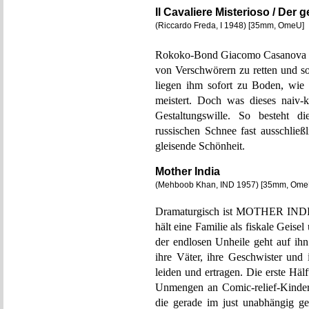
Il Cavaliere Misterioso / Der 
(Riccardo Freda, I 1948) [35mm, OmeU]
Rokoko-Bond Giacomo Casanova re
von Verschwörern zu retten und s
liegen ihm sofort zu Boden, wie 
meistert. Doch was dieses naiv-k
Gestaltungswille. So besteht d
russischen Schnee fast ausschlie
gleisende Schönheit.
Mother India
(Mehboob Khan, IND 1957) [35mm, Ome
Dramaturgisch ist MOTHER INDIA 
hält eine Familie als fiskale Geisel
der endlosen Unheile geht auf ihn
ihre Väter, ihre Geschwister und
leiden und ertragen. Die erste Häl
Unmengen an Comic-relief-Kinde
die gerade im just unabhängig ge