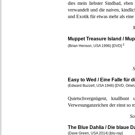
dies mein liebster Sindbad, ebe
verwandelt und die naiven, kindl
und Exotik für etwas mehr als eine
Muppet Treasure Island / Mup
2
(Brian Henson, USA 1996) [DVD]
S
Easy to Wed / Eine Falle für d
(Edward Buzzell, USA 1946) [DVD, Ome
Quietschvergnügent, knallbun
Verwesunganzeichen der einst so 
So
The Blue Dahlia / Die blaue D
(Dave Green, USA 2014) [blu-ray]