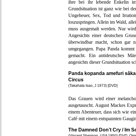
ihre bei ihr lebende Enkelin i
Grundsituation ist ganz wie bei 
Ungeheuer, Sex, Tod und Irration
loszuspringen. Allein im Wald, all
muss ausgemalt werden. Nur wir
Angesichts einer deutschen Gruse
überwindbar macht, schon gar ni
umgegangen. Papa Panda kommt m
gemacht. Ein antideutsches Mär
angesichts dieser Grundsituation s
Panda kopanda amefuri sâka
Circus
(Takahata Isao, J 1973) [DVD]
Das Grauen wird einer melanchol
ausgetauscht. August Mackes Expr
einem Abenteuer, dass sich wie ei
Café mit einem entspannten Gaugin
The Damned Don’t Cry / Im S
(Vincent Sherman, USA 1950) [DVD, Om