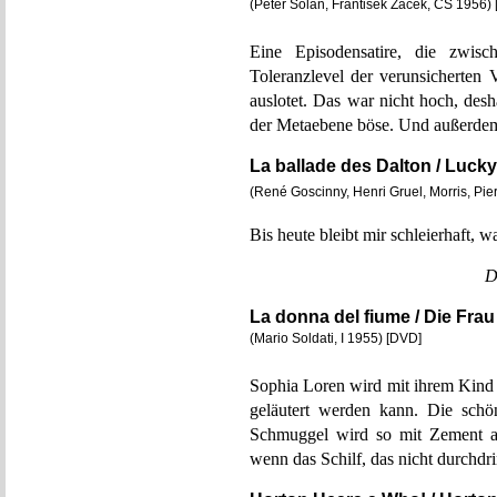
(Peter Solan, František Žáček, CS 1956
Eine Episodensatire, die zwisch
Toleranzlevel der verunsicherte
auslotet. Das war nicht hoch, 
der Metaebene böse. Und außerdem 
La ballade des Dalton / Lucky
(René Goscinny, Henri Gruel, Morris, Pie
Bis heute bleibt mir schleierhaft, wa
D
La donna del fiume / Die Fra
(Mario Soldati, I 1955) [DVD]
Sophia Loren wird mit ihrem Kind 
geläutert werden kann. Die schö
Schmuggel wird so mit Zement a
wenn das Schilf, das nicht durchd