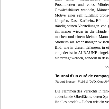
Prostituierten und eines Mör
Gewächshäuser wandeln, Männern
Motive einer self fulfilling pr
kämpfen. Dass Karlheinz Böhm als 
ständig seinen Vorstellungen von (w
ihn immer wieder in die Hände 
machen und einem kleinen Mann i
Stroheim als wahnsinniger Wissen
Bild, wie in diesen gefangen, in
ein jeder ist in ALRAUNE eingeke
hinterfragt werden, sondern in des
So
Journal d’un curé de campag
2
(Robert Bresson, F 1951) [DVD, OmeU]
Die Flammen des Verzichts in fahl
abdeckende Oberfläche, deren Spr
ihr alles brodelt – Leben wie ein v