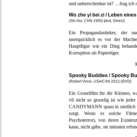
und unberechenbar ist? …frag ich 
Wo zhe yi bei zi / Leben eines
(Shi Hui, CHN 1950) [dvd, OmeU]
Ein Propagandastinker, der na
unerquicklich es vor der Mach
Hauptfigur wie ein Ding behandel
Korruption als Papiertiger.
Spooky Buddies / Spooky Bud
(Robert Vince, USA/CAN 2011) [DVD]
Ein Gruselfilm für die Kleinen, 
vll nicht so gruselig ist wie jed
CANDYMANN quasi in niedlich ver
sorgt. Wenn es solche Filme
Psychoterror), von deren Existen
kann, nicht gäbe, sie müssten erfu