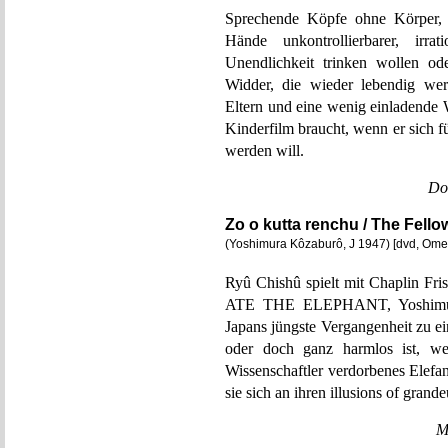
Sprechende Köpfe ohne Körper, s
Hände unkontrollierbarer, irrat
Unendlichkeit trinken wollen o
Widder, die wieder lebendig wer
Eltern und eine wenig einladende
Kinderfilm braucht, wenn er sich 
werden will.
Do
Zo o kutta renchu / The Fell
(Yoshimura Kôzaburô, J 1947) [dvd, Om
Ryû Chishû spielt mit Chaplin 
ATE THE ELEPHANT, Yoshimura K
Japans jüngste Vergangenheit zu e
oder doch ganz harmlos ist, wei
Wissenschaftler verdorbenes Elefan
sie sich an ihren illusions of gran
M