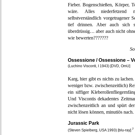
Fieber. Bogenschießen, Körper, 
wäre. Alles niederfetzend m
selbstverständlich vorgetragener
tief drinnen. Aber auch sich s
überdrüssig… aber auch nicht oh
wie bewerten???????
So
Ossessione / Ossessione – V
(Luchino Visconti, I 1943) [DVD, OmU]
Karg, hier gibt es nichts zu lache
weniger bzw. zwischenzeitlich) Re
ein siffiger Kleberollenfliegernf
Und Viscontis dekadentes Zeitman
zwischenzeitlich an und spürt der
nicht lösen können, minutiös nach.
Jurassic Park
7
(Steven Spielberg, USA 1993) [blu-ray]