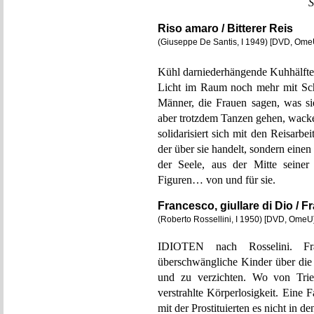
S
Riso amaro / Bitterer Reis
(Giuseppe De Santis, I 1949) [DVD, Ome
Kühl darniederhängende Kuhhälften
Licht im Raum noch mehr mit Scha
Männer, die Frauen sagen, was si
aber trotzdem Tanzen gehen, wacke
solidarisiert sich mit den Reisarb
der über sie handelt, sondern einen
der Seele, aus der Mitte seine
Figuren… von und für sie.
Francesco, giullare di Dio / 
(Roberto Rossellini, I 1950) [DVD, OmeU
IDIOTEN nach Rosselini. Fr
überschwängliche Kinder über die 
und zu verzichten. Wo von Trier
verstrahlte Körperlosigkeit. Eine 
mit der Prostituierten es nicht in d