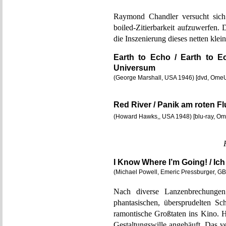
Raymond Chandler versucht sich
boiled-Zitierbarkeit aufzuwerfen.
die Inszenierung dieses netten klei
Earth to Echo / Earth to 
Universum
(George Marshall, USA 1946) [dvd, Ome
Red River / Panik am roten F
(Howard Hawks,, USA 1948) [blu-ray, O
I Know Where I’m Going! / Ic
(Michael Powell, Emeric Pressburger, G
Nach diverse Lanzenbrechung
phantasischen, übersprudelten Sc
ramontische Großtaten ins Kino. H
Gestaltungswille angehäuft. Das v