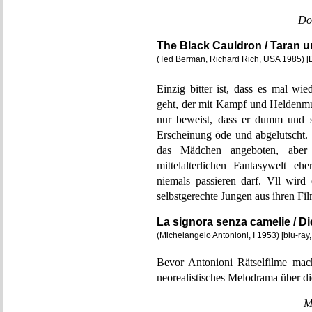
Do
The Black Cauldron / Taran 
(Ted Berman, Richard Rich, USA 1985) 
Einzig bitter ist, dass es mal w
geht, der mit Kampf und Heldenmut
nur beweist, dass er dumm und s
Erscheinung öde und abgelutscht. 
das Mädchen angeboten, aber d
mittelalterlichen Fantasywelt e
niemals passieren darf. Vll wird
selbstgerechte Jungen aus ihren Fi
La signora senza camelie / 
(Michelangelo Antonioni, I 1953) [blu-ra
Bevor Antonioni Rätselfilme mach
neorealistisches Melodrama über di
M