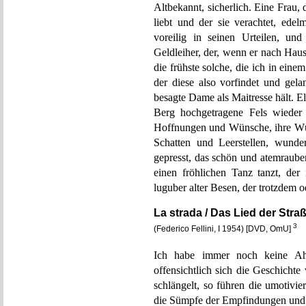
Altbekannt, sicherlich. Eine Frau,
liebt und der sie verachtet, ede
voreilig in seinen Urteilen, un
Geldleiher, der, wenn er nach Haus
die frühste solche, die ich in ein
der diese also vorfindet und gela
besagte Dame als Maitresse hält. El
Berg hochgetragene Fels wieder 
Hoffnungen und Wünsche, ihre Würd
Schatten und Leerstellen, wunder
gepresst, das schön und atemraube
einen fröhlichen Tanz tanzt, der
luguber alter Besen, der trotzdem o
La strada / Das Lied der Stra
3
(Federico Fellini, I 1954) [DVD, OmU]
Ich habe immer noch keine Ahn
offensichtlich sich die Geschicht
schlängelt, so führen die umotiv
die Sümpfe der Empfindungen und E