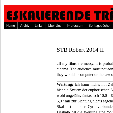
Home
Archiv
Links
Über Uns
Impressum
Sehtagebücher
STB Robert 2014 II
„If my films are messy, it is probab
cinema. The audience must not admi
they would a computer or the law 
Wertung:
Ich kann nichts mit Za
hier ein System der euphorischen 
wohl ungefähr: fantastisch 10,0 – 9,
5,0 / mir zur Sichtung nichts sagend
Skala ist mit der Qual verbunde
Deshalb hat die Wertung eine Y-St