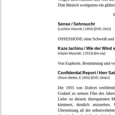
Dutt filmisch wenigstens ein glüh
S
Senso / Sehnsucht
(Luchino Visconti, I 1954) [DVD, OmU]
OSSESSIONE ohne Schweiß und Dr
Kaze tachinu / Wie der Wind 
(Hayao Miyazaki, J 2013) [blu-ray]
Von Euphorie, Bestimmung und ve
Confidential Report / Herr Sa
(Orson Welles, E 1955) [DVD, OmeU]
Die 1955 von Dolivet veröffen
Godard zu seinem Film des Jahres
Liebe zu diesem überspannten Ma
kümmert, deutlich anzusehen. 
Übersetzung all der selbstverlieb