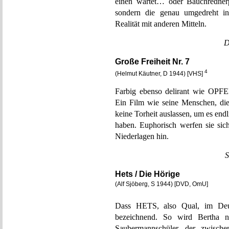
einen wartet… oder Bauchredner
sondern die genau umgedreht in 
Realität mit anderen Mitteln.
D
Große Freiheit Nr. 7
4
(Helmut Käutner, D 1944) [VHS]
Farbig ebenso delirant wie OPF
Ein Film wie seine Menschen, die
keine Torheit auslassen, um es en
haben. Euphorisch werfen sie sic
Niederlagen hin.
S
Hets / Die Hörige
(Alf Sjöberg, S 1944) [DVD, OmU]
Dass HETS, also Qual, im Deu
bezeichnend. So wird Bertha n
Saubermannschüler, der zwische