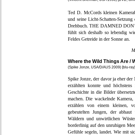
Ted D. McCords kleinen Kamera
und seine Licht-Schatten-Setzung 
Drehbuch. THE DAMNED DON’T CR
fühlt sich deshalb so lebendig w
Feldes Getreide in der Sonne an.
M
Where the Wild Things Are / 
(Spike Jonze, USA/D/AUS 2009) [blu-ray
Spike Jonze, der davor ja eher der
erzählten konnte und höchsten
Geschichte in die Bilder übersetzt
machen. Die wackelnde Kamera, d
erzählen von einem kleinen, v
gebeutelten Jungen, der abhaut 
Wäldern und unwirtlichen Wüsten
borderlinig auf den unruhigen Meer
Gefühle segeln, landet. Wie mit s