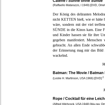
Catene / Sühne ohne Sünde
(Raffaello Matarazzo, I 1949) [DVD, Ome
Der König des deliranten Melodr
nicht KETTEN hieß, wie er hätte h
wäre, sondern mit der viel tref
SÜNDE in die Kinos kam. Eine F
und Kinder hassen sie für ihre Un
gegeben manifestiert. Menschen 
gebracht. An allen Ende schwubb
der Erinnerung mag mir das Bil
wackelnd.
M
Batman: The Movie / Batman h
2
(Leslie H. Martinson, USA 1966) [DVD]
Rope / Cocktail für eine Leic
(Alfred Hitchcock, USA 1948) [blu-ray, 