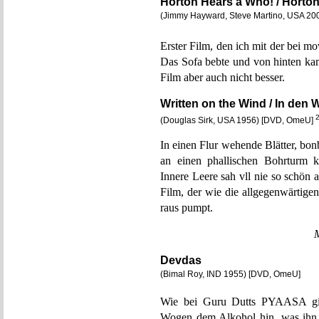
Horton Hears a Who! / Horton
(Jimmy Hayward, Steve Martino, USA 2008
Erster Film, den ich mit der bei 
Das Sofa bebte und von hinten k
Film aber auch nicht besser.
Written on the Wind / In den
(Douglas Sirk, USA 1956) [DVD, OmeU]
In einen Flur wehende Blätter, bo
an einen phallischen Bohrturm k
Innere Leere sah vll nie so schön
Film, der wie die allgegenwärtige
raus pumpt.
Devdas
(Bimal Roy, IND 1955) [DVD, OmeU]
Wie bei Guru Dutts PYAASA gibt 
Wogen dem Alkohol hin, was ihn