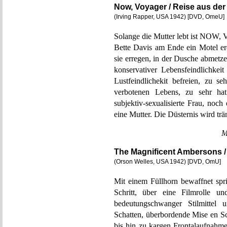
Now, Voyager / Reise aus de
(Irving Rapper, USA 1942) [DVD, OmeU]
Solange die Mutter lebt ist NOW,
Bette Davis am Ende ein Motel e
sie erregen, in der Dusche abmetze
konservativer Lebensfeindlichkei
Lustfeindlichekit befreien, zu s
verbotenen Lebens, zu sehr ha
subjektiv-sexualisierte Frau, noch 
eine Mutter. Die Düsternis wird tr
M
The Magnificent Ambersons 
(Orson Welles, USA 1942) [DVD, OmU]
Mit einem Füllhorn bewaffnet spri
Schritt, über eine Filmrolle un
bedeutungschwanger Stilmittel u
Schatten, überbordende Mise en Scè
bis hin zu kargen Frontalaufnahme