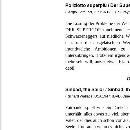
Poliziotto superpiù / Der Sup
(Sergio Corbucci, I/E/USA 1980) [blu-ray
Die Lösung der Probleme der Welt 
DER SUPERCOP zunehmend neuroti
Schwarzeneggers auf niedliche We
dass nur die ausgelatschten We
irgendwelche Ambitionen zu
unterzubringen. Trotzdem irgendwi
mehr sein will, außer etwas Klama
debil.
D
Sinbad, the Sailor / Sinbad, th
(Richard Wallace, USA 1947) [DVD, Om
Fairbanks spielt wie ein Dreikäse
unterhält: alles etwas zu viel, ab
Vater, der dies auch schon vor 20
Seele. Und auch wenn es nichts vo