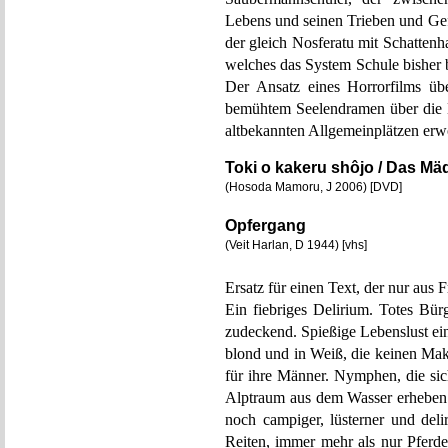
Lebens und seinen Trieben und Gefü
der gleich Nosferatu mit Schatten
welches das System Schule bisher be
Der Ansatz eines Horrorfilms üb
bemühtem Seelendramen über die K
altbekannten Allgemeinplätzen erw
Toki o kakeru shôjo / Das Mä
(Hosoda Mamoru, J 2006) [DVD]
Opfergang
(Veit Harlan, D 1944) [vhs]
Ersatz für einen Text, der nur aus 
Ein fiebriges Delirium. Totes Bür
zudeckend. Spießige Lebenslust ei
blond und in Weiß, die keinen Ma
für ihre Männer. Nymphen, die sic
Alptraum aus dem Wasser erheben.
noch campiger, lüsterner und deli
Reiten, immer mehr als nur Pferd