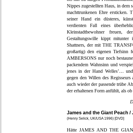
Nippes zugestellten Haus, in dem se
machttrunkenen Ehre erstick
seiner Hand ein düsteres, kün
verdienten Fall eines überhebli
Kleinstadtbewohner freuen, d
Gestaltungswille kippt mitunter
Shattners, der mit THE TRANSF
großartig) den eigenen Tiefsin
AMBERSONS nur noch bestaunens
packendem Wahnsinn und verspielt
jenes in der Hand Welles’… und 
gegen den Willen des Regisseurs 
auch wieder der passende trübe Abs
der erhaltenen Form anfühlt, als ob 
D
James and the Giant Peach / 
(Henry Selick, UK/USA 1996) [DVD]
Hätte JAMES AND THE GIANT P