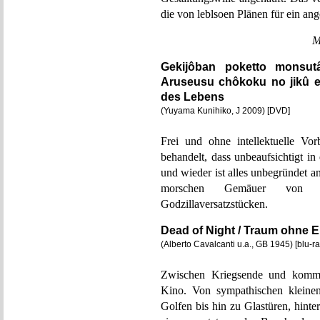
die von leblsoen Plänen für ein 
M
Gekijôban poketto monsu
Aruseusu chôkoku no jikû 
des Lebens
(Yuyama Kunihiko, J 2009) [DVD]
Frei und ohne intellektuelle Vo
behandelt, dass unbeaufsichtigt in
und wieder ist alles unbegründet an
morschen Gemäuer von Po
Godzillaversatzstücken.
Dead of Night / Traum ohne 
(Alberto Cavalcanti u.a., GB 1945) [blu-
Zwischen Kriegsende und kommen
Kino. Von sympathischen kleinen
Golfen bis hin zu Glastüren, hint