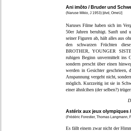
Ani imôto / Bruder und Schw
(Naruse Mikio, J 1953) [dvd, OmeU]
Naruses Filme haben sich im Verg
50er Jahren beruhigt. Sanft und u
seiner Figuren ab, hält alles aus 
den schwarzen Früchten die
BROTHER, YOUNGER SISTER s
ruhigen Beginn unvermittelt ins G
sondern prescht über einen hinwe
werden in Gesichter geschrieen,
Anspannung vergeht nicht, sondern
möglich. Kurzzeitig ist sie in Sch
einer ähnlcihen (der selben?) trüg
D
Astérix aux jeux olympiques 
(Frédéric Forestier, Thomas Langmann, F
Es fällt einem zwar nicht der Himm