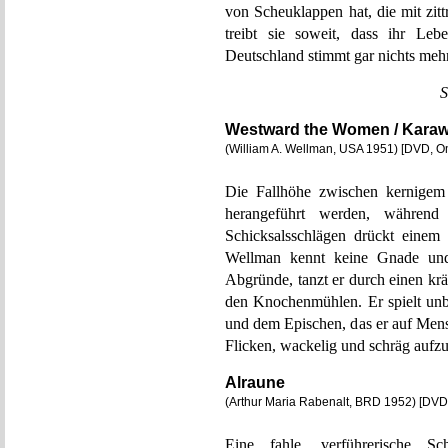
von Scheuklappen hat, die mit zit
treibt sie soweit, dass ihr Leb
Deutschland stimmt gar nichts meh
S
Westward the Women / Karaw
(William A. Wellman, USA 1951) [DVD, 
Die Fallhöhe zwischen kernigem
herangeführt werden, während 
Schicksalsschlägen drückt eine
Wellman kennt keine Gnade und 
Abgründe, tanzt er durch einen kr
den Knochenmühlen. Er spielt unb
und dem Epischen, das er auf Mens
Flicken, wackelig und schräg aufzu
Alraune
(Arthur Maria Rabenalt, BRD 1952) [DVD
Eine fahle, verführerische Sc