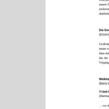
mauen D
zuckers
abarbeite
Die De
(Ernst 
Großvät
immer wi
dann mit
das der
Vergange
Walking
(Barry 
Yi boh 
(Herma
… vor al