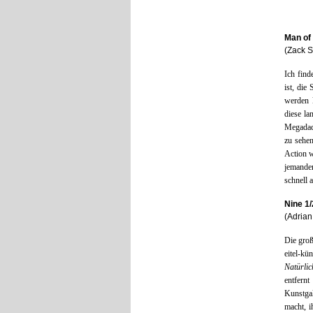
Man of 
(Zack 
Ich find
ist, die
werden 
diese la
Megadad 
zu sehen
Action 
jemanden
schnell a
Nine 1
(Adria
Die groß
eitel-kü
Natürlic
entfern
Kunstga
macht, i