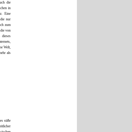
uch die
üchen in
z. Eine
die nur
noch zum
 die von
 dieses
ternets,
ne Welt,
mehr als
es süße
itlicher
wischen