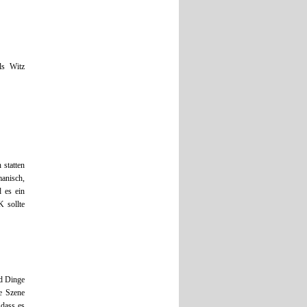
ls Witz
 statten
anisch,
 es ein
sollte
nd Dinge
de Szene
 dass es