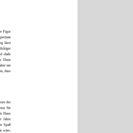
re Figur
Superman
g lässt
lickiger
nd -dads
ss. Dazu
ber nie
un, dass
sire der
 nur für
om Haus
r Jahre
hr Spaß
ar wäre,