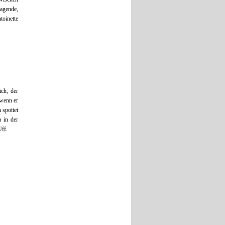
agende,
oinette
ch, der
 wenn er
 spottet
 in der
Uff.