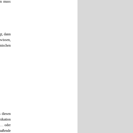
mm muss
gt, dann
 wissen,
nischen
s diesen
ikation
n … oder
nmaßende