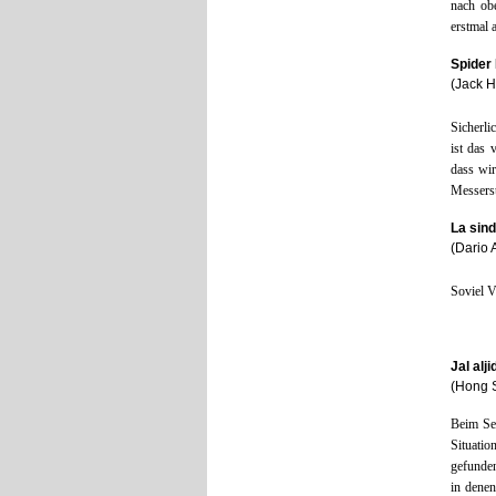
nach ob
erstmal 
Spider
(Jack H
Sicherli
ist das 
dass wi
Messerst
La sin
(Dario 
Soviel V
Jal alj
(Hong 
Beim Seh
Situati
gefunden
in denen