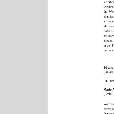
Verarbe
wirklich
die Wel
allumfa
auffrege
glitzern
Sofia C
abstoßen
alles an
in der P
versteht
20 ans 
(David 
Ein Film
Marie 
(Sofia
Wäre di
Nichts a
Dauerpa