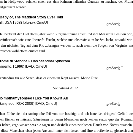
en in Hollywood solchen einen aus dem Rahmen fallenden Quatsch zu machen, der Mu
aufgebracht werden.
 Baby or, The Maddest Story Ever Told
ill, USA 1968) [blu-ray, OmeU]
–
großartig
ch übertreibt der Titel etwas, aber wenn Virginia Spinne spielt und ihre Messer in Position brin
verführerisch wie eine überreife Frucht, welche uns obsessiv zum beißen lockt, obwohl wir
r den nächsten Tag auf dem Klo zubringen werden … auch wenn die Folgen von Virginias ma
reichen wohl etwas ernster sind.
drome di Stendhal / Das Stendhal Syndrom
Argento, I 1996) [DVD, OmeU]
+
großartig
erständnis für alle Seiten, dass es einem im Kopf rauscht. Meine Güte.
Sonnabend 28.12.
ido mothamyeonseo / Like You Know It All
Sang-soo, ROK 2009) [DVD, OmeU]
großartig
en fühlte sich der soziophobe Teil von mir bestätigt und ich hatte das dringend Gefühl au
onen fliehen zu müssen. Situationen in denen Menschen noch keinen status quo der Kommun
 haben, ergo wissen was sie sagen und deshalb einen peinlichen Hauch von Nichts quassel
 diese Menschen eben jeden Anstand hinter sich lassen und ihre unreflektierte, glorreich a