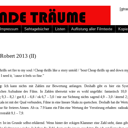
[gtra
Impressum
Sehtagebücher
Listen
Auflistung aller Filmtexte
Kopie
Robert 2013 (II)
hrills set fire to my soul / Cheap thrills like a story untold / ’bout Cheap thrills up and down my
, I need it, ’cause it feels so fine.”
ng:
Ich kann nichts mit Zahlen zur Bewertung anfangen. Deshalb gibt es hier ein Sys
schen Aufnahme des Films. In Zahlen übersetzt wäre es wohl ungefähr: fantastisch 10,0 
g 9,3 – 8,2 / gut 8,1 – 6,8 / ok 6,7 – 5,0 / mir zur Sichtung nichts sagend 4,9 – 3,0 / ätzend 2,
ala ist mit der Qual verbunden, Filme in eine lineare Skala zu quetschen. Deshalb hat die Wert
ur für freieres Atmen. Ab ca. 7.9 kann ein Film eine Wertung der Verstörung erhalten: radioak
erstrahlt 9,1 – 7,9.
e:
Ist im Grunde selbst erklärend. Wenn hinter der eckigen Klammer eine Zahl steht, dann gibt