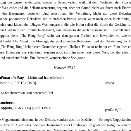
itung des ganzen endet zwar wieder in Scheinwelten, weil mit dem Verlassen der Villa a
e Welt endet und die Selbstinszenierung beginnt, aber der Grund bleibt als Sucht nach Einbr
t des Besonderen bestehen. Und selbst nach der Verhaftung bleibt nur diese Dekaden
ssende polymorphe Dekadenz, die in einfachen Parties schon kaum noch einen Kick findet, 
nden und klitzernden Dingen Wert zuspricht, die wie Hohn selbst die Strafe der Gerichte 
sten Diadem in der Öffentlichkeit macht, eine Dekadenz die auch die meine ist … und vll auch
oppola, denn „The Bling Ring“ steht vor dem ganzen Treiben und bewundert es, wie es
d findet. Die Musik, die Montage, die popkulturellen Referenzen und die Darstellung des In
 „The Bling Ring“ liebt diesen Grund der eigenen Übelkeit. Es ist so nicht nur ein Film über ei
aris Hilton ein Star sein kann, sondern auch ein Film mitten aus dieser Welt, der das alles 
 und anziehend findet. Ein überreife, wunderschöne Sackgasse.
Mittwoch 25.12.
d’écart / It Boy – Liebe auf französisch
Moreau, F 2013) [DVD]
ätzend
 so bescheuert wie sein deutscher Titel.
Antoinette
 Coppola, USA 2006) [DVD, OmU]
–
großartig
e Megalomanie nicht nur in den Dekors, sondern auch im Erzählen … So stopft Coppola dies
us Überdruß, sexueller, wie zwischenmenschlicher Unfähigkeit im goldenen Käfig, zwischenze
rty, Rousseaunaturverbundenheit und Weltfremdheit in einen Indiefilm, der immer schön z