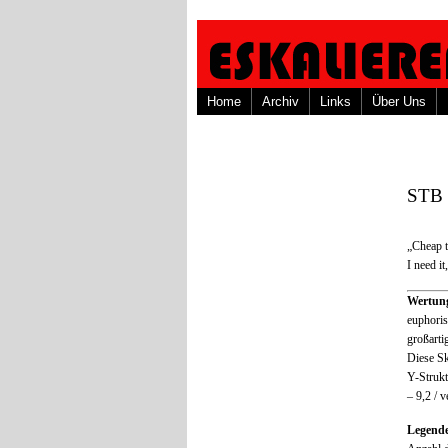
Home
Archiv
Links
Über Uns
STB 
„Cheap t
I need it
Wertu
euphori
großarti
Diese Sk
Y-Strukt
– 9,2 / v
Legend