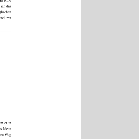
und Kino
 ich das
lischen
tel mit
em er in
us Ideen
 den Weg