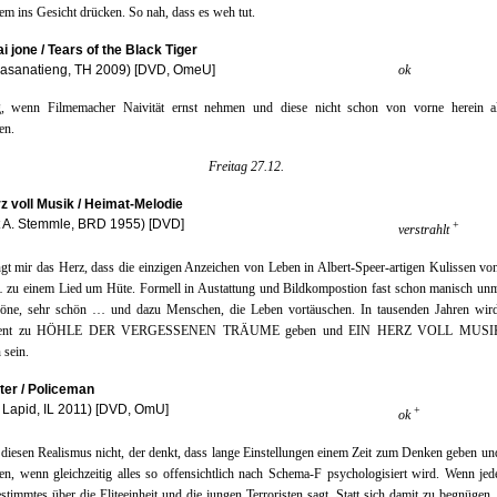
nem ins Gesicht drücken. So nah, dass es weh tut.
ai jone / Tears of the Black Tiger
 Sasanatieng, TH 2009) [DVD, OmeU]
ok
, wenn Filmemacher Naivität ernst nehmen und diese nicht schon von vorne herein a
en.
Freitag 27.12.
z voll Musik / Heimat-Melodie
t A. Stemmle, BRD 1955) [DVD]
+
verstrahlt
gt mir das Herz, dass die einzigen Anzeichen von Leben in Albert-Speer-artigen Kulissen von
 zu einem Lied um Hüte. Formell in Austattung und Bildkompostion fast schon manisch unm
höne, sehr schön … und dazu Menschen, die Leben vortäuschen. In tausenden Jahren wird
lent zu HÖHLE DER VERGESSENEN TRÄUME geben und EIN HERZ VOLL MUSIK 
 sein.
ter / Policeman
Lapid, IL 2011) [DVD, OmU]
+
ok
diesen Realismus nicht, der denkt, dass lange Einstellungen einem Zeit zum Denken geben u
en, wenn gleichzeitig alles so offensichtlich nach Schema-F psychologisiert wird. Wenn je
stimmtes über die Eliteeinheit und die jungen Terroristen sagt. Statt sich damit zu begnügen,