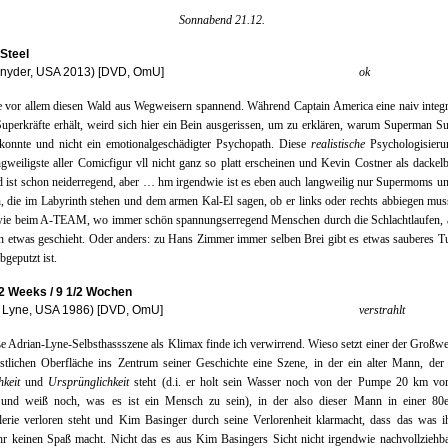
Sonnabend 21.12.
Steel
Snyder, USA 2013) [DVD, OmU]
ok
e vor allem diesen Wald aus Wegweisern spannend. Während Captain America eine naiv integ
 Superkräfte erhält, weird sich hier ein Bein ausgerissen, um zu erklären, warum Superman 
konnte und nicht ein emotionalgeschädigter Psychopath. Diese
realistische
Psychologisierun
ngweiligste aller Comicfigur vll nicht ganz so platt erscheinen und Kevin Costner als dackelb
ist schon neiderregend, aber … hm irgendwie ist es eben auch langweilig nur Supermoms u
, die im Labyrinth stehen und dem armen Kal-El sagen, ob er links oder rechts abbiegen mu
wie beim A-TEAM, wo immer schön spannungserregend Menschen durch die Schlachtlaufen, a
 etwas geschieht. Oder anders: zu Hans Zimmer immer selben Brei gibt es etwas sauberes T
bgeputzt ist.
/2 Weeks / 9 1/2 Wochen
n Lyne, USA 1986) [DVD, OmU]
verstrahlt
e Adrian-Lyne-Selbsthassszene als Klimax finde ich verwirrend. Wieso setzt einer der Großwe
nstlichen Oberfläche ins Zentrum seiner Geschichte eine Szene, in der ein alter Mann, der
hkeit
und
Ursprünglichkeit
steht (d.i. er holt sein Wasser noch von der Pumpe 20 km v
t und weiß noch, was es ist ein Mensch zu sein), in der also dieser Mann in einer 80e
lerie verloren steht und Kim Basinger durch seine Verlorenheit klarmacht, dass das was i
hr keinen Spaß macht. Nicht das es aus Kim Basingers Sicht nicht irgendwie nachvollziehb