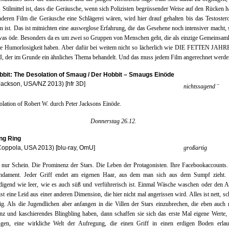
es Stilmittel ist, dass die Geräusche, wenn sich Polizisten begrüssender Weise auf den Rücken h
deren Film die Geräusche eine Schlägerei wären, wird hier drauf gehalten bis das Testoster
 ist. Das ist mitnichten eine ausweglose Erfahrung, die das Gesehene noch intensiver macht,
was öde. Besonders da es um zwei so Gruppen von Menschen geht, die als einzige Gemeinsamk
ste Humorlosigkeit haben. Aber dafür bei weitem nicht so lächerlich wie DIE FETTEN JAH
 der im Grunde ein ähnliches Thema behandelt. Und das muss jedem Film angerechnet werde
bbit: The Desolation of Smaug / Der Hobbit – Smaugs Einöde
Jackson, USA/NZ 2013) [hfr 3D]
–
nichtssagend
lation of Robert W. durch Peter Jacksons Einöde.
Donnerstag 26.12.
ng Ring
Coppola, USA 2013) [blu-ray, OmU]
großartig
t nur Schein. Die Prominenz der Stars. Die Leben der Protagonisten. Ihre Facebookaccounts.
ndament. Jeder Griff endet am eigenen Haar, aus dem man sich aus dem Sumpf zieht. 
edigend wie leer, wie es auch süß und verführerisch ist. Einmal Wäsche waschen oder den 
st eine Leid aus einer anderen Dimension, die hier nicht mal angerissen wird. Alles ist nett, s
ig. Als die Jugendlichen aber anfangen in die Villen der Stars einzubrechen, die eben auch 
z und kaschierendes Blingbling haben, dann schaffen sie sich das erste Mal eigene Werte,
ngen, eine wirkliche Welt der Aufregung, die einen Griff in einen erdigen Boden erlau