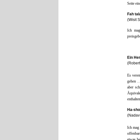
Seite ei
Fah tal
(Wisit
Ich mag
preisgeb
Ein Her
(Rober
Es veren
gehen …
aber sc
Äquiva
enthalten
Ha-sho
(Nadav 
Ich mag 
offenbar
etwas be