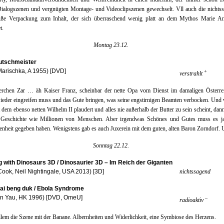
ialogszenen und vergnügten Montage- und Videoclipszenen gewechselt. Vll auch die nichtss
üße Verpackung zum Inhalt, der sich überraschend wenig platt an dem Mythos Marie Ant
t.
Montag 23.12.
utschmeister
Marischka, A 1955) [DVD]
+
verstrahlt
erchen Zar … äh Kaiser Franz, scheinbar der nette Opa vom Dienst im damaligen Österrei
eder eingreifen muss und das Gute bringen, was seine engstirnigen Beamten verbocken. Und
 dem ebenso netten Wilhelm II plaudert und alles nie außerhalb der Butter zu sein scheint, dann
 Geschichte wie Millionen von Menschen. Aber irgendwas Schönes und Gutes muss es ja
nheit gegeben haben. Wenigstens gab es auch Juxerein mit dem guten, alten Baron Zorndorf. 
Sonntag 22.12.
 with Dinosaurs 3D / Dinosaurier 3D – Im Reich der Giganten
Cook, Neil Nightingale, USA 2013) [3D]
nichtssagend
lai beng duk / Ebola Syndrome
n Yau, HK 1996) [DVD, OmeU]
–
radioaktiv
lem die Szene mit der Banane. Albernheiten und Widerlichkeit, eine Symbiose des Herzens.