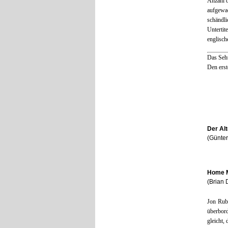
Anzahl d
aufgewac
schändl
Unterti
englisch
Das Seh
Den erst
Der Alt
(Günte
Home M
(Brian
Jon Rubi
überbord
gleicht,