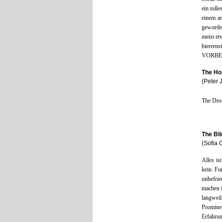
ein toll
einem an
geworden
meist et
bierern
VORBEI,
The Ho
(Peter 
The Deso
The Bli
(Sofia 
Alles is
kein Fu
unbefri
machen i
langweil
Prominen
Erfahru