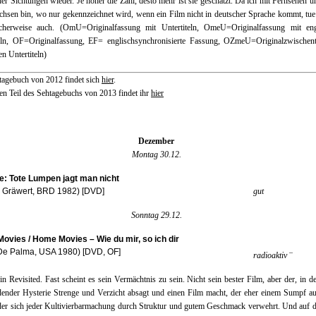
er Sichtungen wieder. Je höher die Zahl, desto mehr ist sie geschätzt. Da ich mit Fernsehen 
hsen bin, wo nur gekennzeichnet wird, wenn ein Film nicht in deutscher Sprache kommt, tue
icherweise auch. (OmU=Originalfassung mit Untertiteln, OmeU=Originalfassung mit eng
teln, OF=Originalfassung, EF= englischsynchronisierte Fassung, OZmeU=Originalzwischenti
en Untertiteln)
tagebuch von 2012 findet sich
hier
.
en Teil des Sehtagebuchs von 2013 findet ihr
hier
Dezember
Montag 30.12.
e: Tote Lumpen jagt man nicht
r Gräwert, BRD 1982) [DVD]
gut
Sonntag 29.12.
ovies / Home Movies – Wie du mir, so ich dir
 De Palma, USA 1980) [DVD, OF]
–
radioaktiv
n Revisited. Fast scheint es sein Vermächtnis zu sein. Nicht sein bester Film, aber der, in d
ender Hysterie Strenge und Verzicht absagt und einen Film macht, der eher einem Sumpf a
 der sich jeder Kultivierbarmachung durch Struktur und gutem Geschmack verwehrt. Und auf