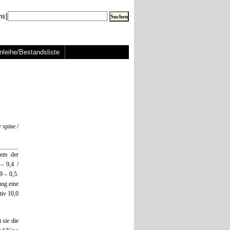
ns]
nleihe/Bestandsliste
 spine /
tem der
– 9,4 /
9 – 0,5.
ung eine
tiv 10,0
 sie die