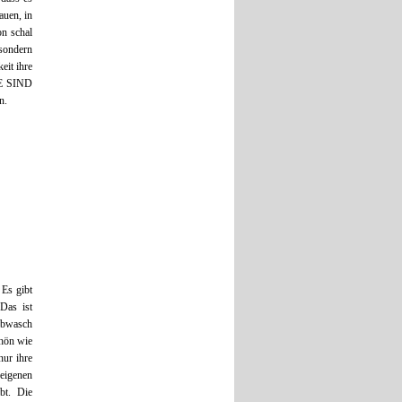
auen, in
on schal
 sondern
eit ihre
RE SIND
n.
 Es gibt
Das ist
Abwasch
chön wie
nur ihre
 eigenen
bt. Die