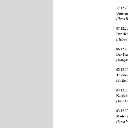
12.12.2
Untern
(Hans H
07.12.2
Der Her
(Hubert
06.12.2
Der Tra
(Margare
05.12.2
Thanks
(Eli Ro
04.12.2
Katijub
(Tone Fi
03.12.2
Mädchen
(Ernst M