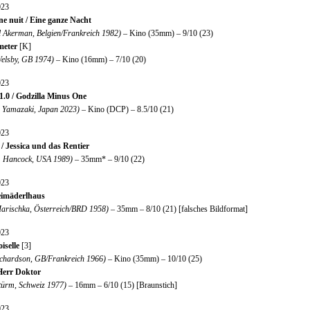
023
ne nuit / Eine ganze Nacht
l Akerman, Belgien/Frankreich 1982)
– Kino (35mm) – 9/10 (23)
eter
[K]
Welsby, GB 1974)
– Kino (16mm) – 7/10 (20)
023
0 / Godzilla Minus One
i Yamazaki, Japan 2023)
– Kino (DCP) – 8.5/10 (21)
023
 / Jessica und das Rentier
. Hancock, USA 1989)
– 35mm* – 9/10 (22)
023
eimäderlhaus
Marischka, Österreich/BRD 1958)
– 35mm – 8/10 (21) [falsches Bildformat]
023
selle
[3]
ichardson, GB/Frankreich 1966)
– Kino (35mm) – 10/10 (25)
Herr Doktor
türm, Schweiz 1977)
– 16mm – 6/10 (15) [Braunstich]
023