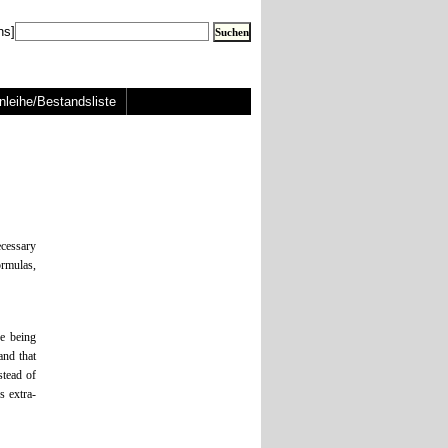
ns]
nleihe/Bestandsliste
ecessary
ormulas,
re being
and that
stead of
s extra-