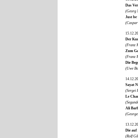
Das Ver
(Georg 
Just be 
(Caspar 
15.12.2
Der Kur
(Franz 
Zum Gas
(Franz 
Die Beg
(Uwe Bol
14.12.2
Sayat N
(Sergei
Le Char
(Segund
Ali Barb
(Georges
13.12.2
Die auf 
(Rolf G