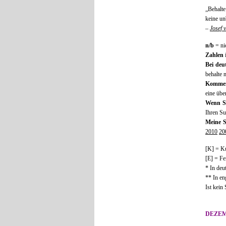
„Behalte
keine un
–
Josef 
n/b
= ni
Zahlen
Bei deu
behalte 
Kommen
eine übe
Wenn S
Ihren Su
Meine S
2010
20
[K] = K
[E] = Fe
* In deu
** In en
Ist kein
DEZE