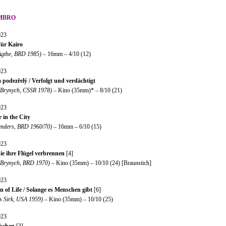
MBRO
023
ür Kairo
Agthe, BRD 1985)
– 16mm – 4/10 (12)
023
 podezřelý / Verfolgt und verdächtigt
 Brynych, CSSR 1978)
– Kino (35mm)* – 8/10 (21)
023
in the City
nders, BRD 1960/70)
– 16mm – 6/10 (15)
023
ie ihre Flügel verbrennen
[4]
 Brynych, BRD 1970)
– Kino (35mm) – 10/10 (24) [Braunstich]
023
n of Life / Solange es Menschen gibt
[6]
s Sirk, USA 1959)
– Kino (35mm) – 10/10 (25)
023