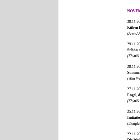
NOVE
30.11.2
Küken f
(Arend 
29.11.2
Stíhán a
(Zbyněk
28.11.2
Summer 
(Wim We
27.11.2
Engel, d
(Zbyněk
25.11.2
Imitatio
(Dougla
22.11.2