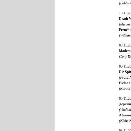
(Bobby A
10.11.2
Death W
(Michae
French 
(William
08.11.2
Mademoi
(Tony R
06.11.2
Die Spit
(Franz N
Elefant
(Karola
05.11.2
Деревя
(Vladimi
Atemno
(Käthe K
03.11.2