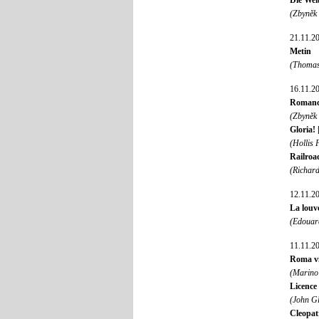
Die Wei
(Zbyněk
21.11.2
Metin
(Thomas
16.11.2
Romance
(Zbyněk
Gloria!
(Hollis
Railroa
(Richar
12.11.2
La louve
(Edouar
11.11.2
Roma vi
(Marino 
Licence 
(John G
Cleopa