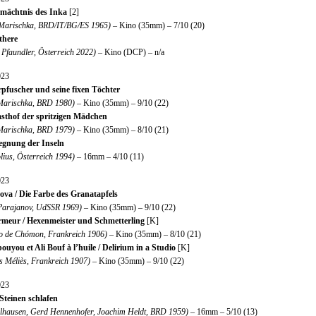
mächtnis des Inka
[2]
Marischka, BRD/IT/BG/ES 1965)
– Kino (35mm) – 7/10 (20)
there
Pfaundler, Österreich 2022)
– Kino (DCP) – n/a
023
pfuscher und seine fixen Töchter
Marischka, BRD 1980)
– Kino (35mm) – 9/10 (22)
thof der spritzigen Mädchen
Marischka, BRD 1979)
– Kino (35mm) – 8/10 (21)
egnung der Inseln
ius, Österreich 1994)
– 16mm – 4/10 (11)
023
ova / Die Farbe des Granatapfels
 Parajanov, UdSSR 1969)
– Kino (35mm) – 9/10 (22)
meur / Hexenmeister und Schmetterling
[K]
o de Chómon, Frankreich 1906)
– Kino (35mm) – 8/10 (21)
ouyou et Ali Bouf à l’huile / Delirium in a Studio
[K]
 Méliès, Frankreich 1907)
– Kino (35mm) – 9/10 (22)
023
Steinen schlafen
illhausen, Gerd Hennenhofer, Joachim Heldt, BRD 1959)
– 16mm – 5/10 (13)