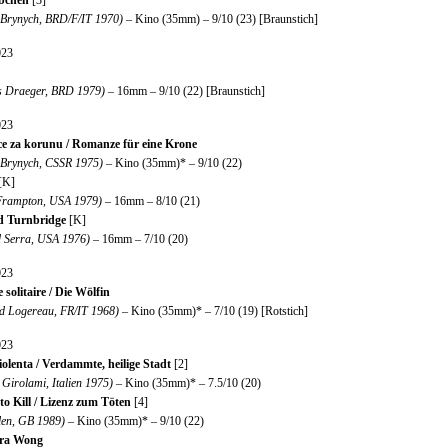
bchen
[3]
 Brynych, BRD/F/IT 1970)
– Kino (35mm) – 9/10 (23) [Braunstich]
023
 Draeger, BRD 1979)
– 16mm – 9/10 (22) [Braunstich]
023
 za korunu / Romanze für eine Krone
 Brynych, CSSR 1975)
– Kino (35mm)* – 9/10 (22)
[K]
 Frampton, USA 1979)
– 16mm – 8/10 (21)
d Turnbridge
[K]
d Serra, USA 1976)
– 16mm – 7/10 (20)
023
 solitaire / Die Wölfin
d Logereau, FR/IT 1968)
– Kino (35mm)* – 7/10 (19) [Rotstich]
023
olenta / Verdammte, heilige Stadt
[2]
Girolami, Italien 1975)
– Kino (35mm)* – 7.5/10 (20)
to Kill / Lizenz zum Töten
[4]
len, GB 1989)
– Kino (35mm)* – 9/10 (22)
tra Wong