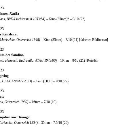
023
ehmen Xarifa
ass, BRD/Liechtenstein 1953/54)
– Kino (35mm)* – 9/10 (22)
023
r Kanzleirat
 Marischka, Österreich 1948)
– Kino (35mm) – 8/10 (21) [falsches Bildformat]
023
um des Sandino
ta Heinrich, Rudi Palla, AT/NI 1979/80)
– 16mm – 8/10 (21) [Rotstich]
023
giving
th, USA/CAN/AUS 2023)
– Kino (DCP) – 9/10 (22)
023
ato
nk, Österreich 1986)
– 16mm – 7/10 (19)
023
jahre einer Königin
arischka, Österreich 1954)
– 35mm – 7.5/10 (20)