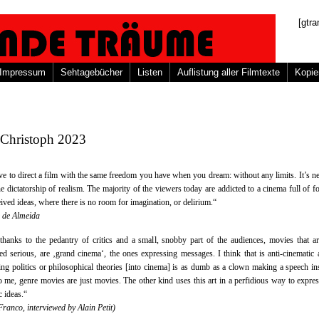
[gtra
Impressum
Sehtagebücher
Listen
Auflistung aller Filmtexte
Kopie
Christoph 2023
e to direct a film with the same freedom you have when you dream: without any limits. It’s n
he dictatorship of realism. The majority of the viewers today are addicted to a cinema full of f
ived ideas, where there is no room for imagination, or delirium.“
e de Almeida
thanks to the pedantry of critics and a small, snobby part of the audiences, movies that a
ed serious, are ‚grand cinema‘, the ones expressing messages. I think that is anti-cinematic 
ing politics or philosophical theories [into cinema] is as dumb as a clown making a speech in
o me, genre movies are just movies. The other kind uses this art in a perfidious way to expres
c ideas.“
Franco, interviewed by Alain Petit)