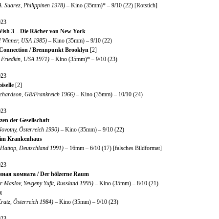
. Suarez, Philippinen 1978)
– Kino (35mm)* – 9/10 (22) [Rotstich]
023
ish 3 – Die Rächer von New York
l Winner, USA 1985)
– Kino (35mm) – 9/10 (22)
Connection / Brennpunkt Brooklyn
[2]
 Friedkin, USA 1971)
– Kino (35mm)* – 9/10 (23)
023
selle
[2]
ichardson, GB/Frankreich 1966)
– Kino (35mm) – 10/10 (24)
023
zen der Gesellschaft
ovotny, Österreich 1990)
– Kino (35mm) – 9/10 (22)
 im Krankenhaus
 Hattop, Deutschland 1991)
– 16mm – 6/10 (17) [falsches Bildformat]
023
нная комната / Der hölzerne Raum
r Maslov, Yevgeny Yufit, Russland 1995)
– Kino (35mm) – 8/10 (21)
t
ratz, Österreich 1984)
– Kino (35mm) – 9/10 (23)
023