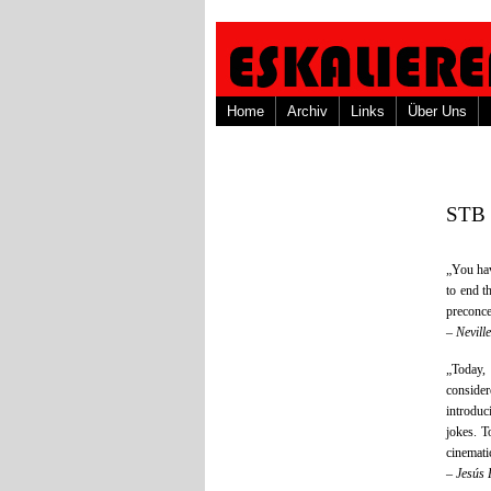
Home
Archiv
Links
Über Uns
STB 
„You hav
to end t
preconce
–
Nevill
„Today, 
consider
introduc
jokes. T
cinemati
–
Jesús 