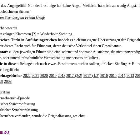
 das Angstgefühl. Nur der Irrsinnige hat keine Angst. Vielleicht habe ich zu wenig Angst. 
beleuchteten Stellen.“
von Sternberg an Frieda Grafe
cht bewertet
in eckigen Klammern [2] = Wiederholte Sichtung.
tschen Titeln in Anführungszeichen
handelt es sich um eigene Übersetzungen der Originalti
mir dieses Recht auch für Filme vor, deren deutsche Verleihtitel ihnen Gewalt antun.
tare
zu den jeweiligen Filmen sind eine seltene und spontane Ausnahme, die nicht notwendi
r- oder unterdurchschnittliche Wertschätzung meinerseits artikuliert.
ie
in diesem Sehtagebuch nach etwas Bestimmtem suchen sollten, drücken Sie Strg + F un
chbegriff ein.
ehtagebücher
2022
2021
2020
2019
2018
2017 (2/2)
2017 (1/2)
2016
2015
2014
2013
20
09
2008
urzfilm
rnsehserien-Episode
tscher Synchronfassung
glischer Synchronfassung
 Sternchen vorhanden, wurde die Originalfassung gesichtet.
MBRO