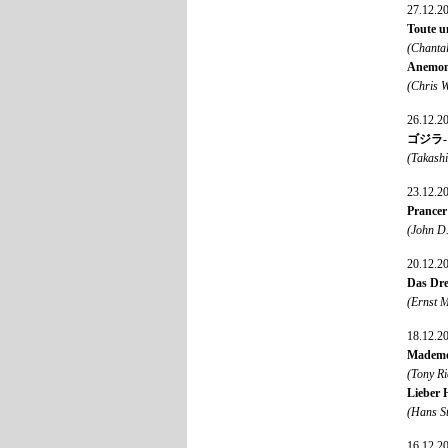
27.12.2
Toute u
(Chanta
Anemom
(Chris 
26.12.2
ゴジラ-1.
(Takash
23.12.2
Prancer
(John D
20.12.2
Das Dr
(Ernst 
18.12.2
Mademoi
(Tony R
Lieber 
(Hans S
16.12.2