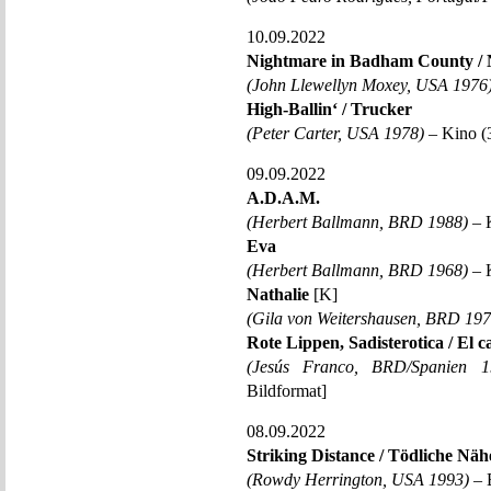
10.09.2022
Nightmare in Badham County / 
(John Llewellyn Moxey, USA 1976
High-Ballin‘ / Trucker
(Peter Carter, USA 1978)
– Kino (
09.09.2022
A.D.A.M.
(Herbert Ballmann, BRD 1988)
– 
Eva
(Herbert Ballmann, BRD 1968)
– K
Nathalie
[K]
(Gila von Weitershausen, BRD 197
Rote Lippen, Sadisterotica / El ca
(Jesús Franco, BRD/Spanien 1
Bildformat]
08.09.2022
Striking Distance / Tödliche Näh
(Rowdy Herrington, USA 1993)
– B