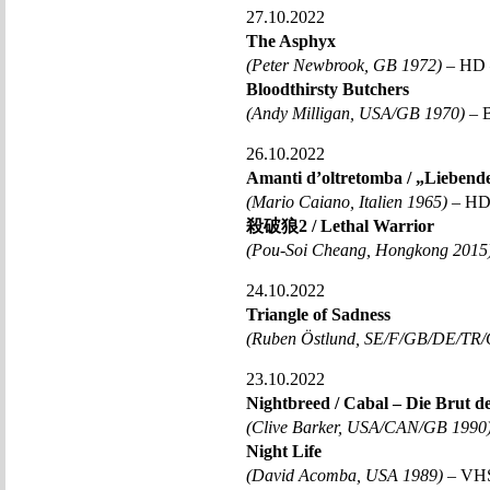
27.10.2022
The Asphyx
(Peter Newbrook, GB 1972)
– HD –
Bloodthirsty Butchers
(Andy Milligan, USA/GB 1970)
– B
26.10.2022
Amanti d’oltretomba / „Liebende
(Mario Caiano, Italien 1965)
– HD 
殺破狼2 / Lethal Warrior
(Pou-Soi Cheang, Hongkong 2015
24.10.2022
Triangle of Sadness
(Ruben Östlund, SE/F/GB/DE/TR/
23.10.2022
Nightbreed / Cabal – Die Brut d
(Clive Barker, USA/CAN/GB 1990
Night Life
(David Acomba, USA 1989)
– VHS 