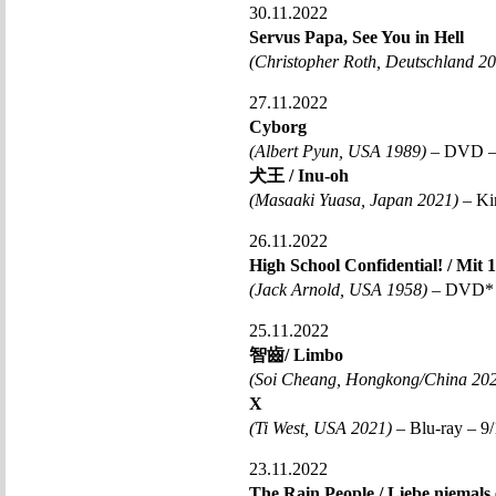
30.11.2022
Servus Papa, See You in Hell
(Christopher Roth, Deutschland 2
27.11.2022
Cyborg
(Albert Pyun, USA 1989)
– DVD – 
犬王 / Inu-oh
(Masaaki Yuasa, Japan 2021)
– Ki
26.11.2022
High School Confidential! / Mit
(Jack Arnold, USA 1958)
– DVD* –
25.11.2022
智齒/ Limbo
(Soi Cheang, Hongkong/China 20
X
(Ti West, USA 2021)
– Blu-ray – 9/
23.11.2022
The Rain People / Liebe niemal