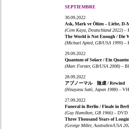
SEPTIEMBRE
30.09.2022
Ask, Mark ve Ölüm – Liebe, D-
(Cem Kaya, Deutschland 2022)
– 
The World is Not Enough / Die We
(Michael Apted, GB/USA 1999)
– B
29.09.2022
Quantum of Solace / Ein Quantu
(Marc Forster, GB/USA 2008)
– Bl
28.09.2022
アブノーマル 陰虐 / Rewind
(Hisayasu Satō, Japan 1988)
– VHS
27.09.2022
Funeral in Berlin / Finale in Berl
(Guy Hamilton, GB 1966)
– DVD –
Three Thousand Years of Longi
(George Miller, Australien/USA 20