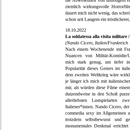
die Abwesenheit von unnötigem er
ziemlich wirkungsvolle Horrorfil
dauert mich nicht wenig, das schrei
schon seit Langem ein tröstlicherer,
18.10.2022
La soldatessa alla visita militar
(Nando Cicero, Italien/Frankreich
Nach einem Wochenende mit Fra
Nuancen von Militär-Komödie/Un
mich stark genug, um tiefer in
Popularität dieses Genres im ital
dem zweiten Weltkrieg wäre wirkl
je länger ich mich mit italienisch
mir, als würden diese Filme ein
dutzendweise in den Schoß purzeln
allerliebsten Lustspielarten 
Italiener*innen. Nando Cicero, d
commedia sexy im Allgemeinen un
trotzdem selbstbewusst und g
monumentales Denkmal errichtet h