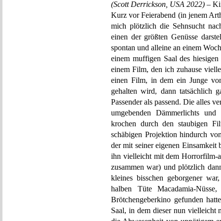
(Scott Derrickson, USA 2022)
– Ki
Kurz vor Feierabend (in jenem Arth
mich plötzlich die Sehnsucht nac
einen der größten Genüsse darste
spontan und alleine an einem Woch
einem muffigen Saal des hiesigen 
einem Film, den ich zuhause vie
einen Film, in dem ein Junge vo
gehalten wird, dann tatsächlich g
Passender als passend. Die alles v
umgebenden Dämmerlichts und de
krochen durch den staubigen Filt
schäbigen Projektion hindurch vo
der mit seiner eigenen Einsamkeit b
ihn vielleicht mit dem Horrorfilm
zusammen war) und plötzlich dann
kleines bisschen geborgener war
halben Tüte Macadamia-Nüsse,
Brötchengeberkino gefunden hatte
Saal, in dem dieser nun vielleicht