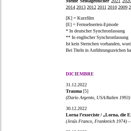
Meine Sehtagebücher
2021
202
2014
2013
2012
2011
2010
2009
2
[K] = Kurzfilm
[E] = Fernsehserien-Episode
* In deutscher Synchronfassung
** In englischer Synchronfassung
Ist kein Sternchen vorhanden, wurd
Bei Titeln in Anführungszeichen h
DICIEMBRE
31.12.2022
Trauma
[5]
(Dario Argento, USA/Italien 1993)
30.12.2022
Lorna l’exorciste / „Lorna, die E
(Jesús Franco, Frankreich 1974)
– 