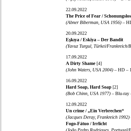
22.09.2022
The Price of Fear / Schonungslos
(Abner Biberman, USA 1956)
– HD
20.09.2022
Eşkıya / Eskiya – Der Bandit
(Yavuz Turgul, Türkei/Frankreich/
17.09.2022
A Dirty Shame
[4]
(John Waters, USA 2004)
– HD – 1
16.09.2022
Hard Soap, Hard Soap
[2]
(Bob Chinn, USA 1977)
– Blu-ray 
12.09.2022
Un crime / „Ein Verbrechen“
(Jacques Deray, Frankreich 1992)
Fogo-Fátuo / Irrlicht
(João Pedro Rodrigues, Portugal/