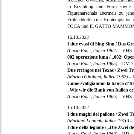
in Erzählung und Form sowie au
Figurenarsenals abermals zu jen
Fröhlichkeit in der Kontemplation 
FOCA und IL GATTO MAMMONE ber
16.10.2022
I due evasi di Sing Sing / Das G
(Lucio Fulci, Italien 1964)
– VHS –
002 operazione luna / „002: Op
(Lucio Fulci, Italien 1965)
– DVD –
Due rrringos nel Texas / Zwei Tr
(Marino Girolami, Italien 1967)
– 
Come svaligiammo la banca d’Ital
„Wie wir die Bank von Italien er
(Lucio Fulci, Italien 1966)
– VHS –
15.10.2022
I due maghi del pallone / Zwei T
(Mariano Laurenti, Italien 1970)
– 
I due della legione / „Die Zwei d
(Lucio Fulci, Italien 1962)
– HD – 