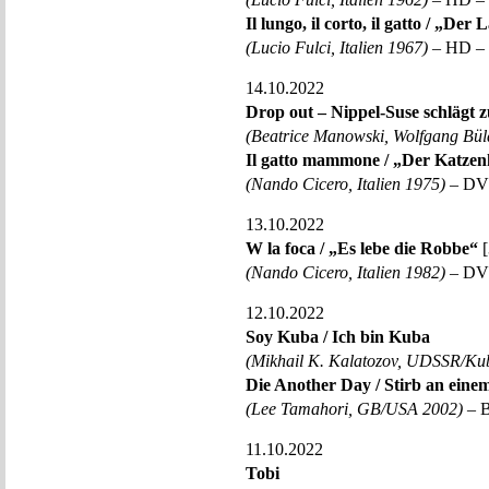
Il lungo, il corto, il gatto / „De
(Lucio Fulci, Italien 1967)
– HD – 
14.10.2022
Drop out – Nippel-Suse schlägt 
(Beatrice Manowski, Wolfgang Bül
Il gatto mammone / „Der Katzen
(Nando Cicero, Italien 1975)
– DVD
13.10.2022
W la foca / „Es lebe die Robbe“
[
(Nando Cicero, Italien 1982)
– DVD
12.10.2022
Soy Kuba / Ich bin Kuba
(Mikhail K. Kalatozov, UDSSR/Ku
Die Another Day / Stirb an eine
(Lee Tamahori, GB/USA 2002)
– B
11.10.2022
Tobi