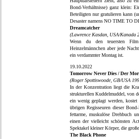
Hauptdarstellern zieht, also zu 
Bond-Verhältnisse) ganz klein: E
Beteiligten nur gratulieren kann (
Desaster namens NO TIME TO DIE,
Dreamcatcher
(Lawrence Kasdan, USA/Kanada 
Wenn du den teuersten Film d
Heinzelmännchen aber jede Nacht
ein verdammter Montag ist.
19.10.2022
Tomorrow Never Dies / Der Morg
(Roger Spottiswoode, GB/USA 199
In der Konzentration liegt die Kr
strukturellen Kuddelmuddel, von d
ein wenig geplagt werden, kostet 
übrigen Regisseuren dieser Bond-
fettarme, muskulöse Drehbuch und
einen der vielleicht schönsten Ac
Spektakel kleiner Körper, die gro
The Black Phone