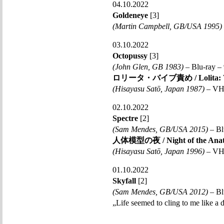
04.10.2022
Goldeneye
[3]
(Martin Campbell, GB/USA 1995)
03.10.2022
Octopussy
[3]
(John Glen, GB 1983)
– Blu-ray – 
ロリータ・バイブ責め / Lolita: Vib
(Hisayasu Satō, Japan 1987)
– VHS
02.10.2022
Spectre
[2]
(Sam Mendes, GB/USA 2015)
– Bl
人体模型の夜 / Night of the Anato
(Hisayasu Satō, Japan 1996)
– VHS
01.10.2022
Skyfall
[2]
(Sam Mendes, GB/USA 2012)
– Bl
„Life seemed to cling to me like a d