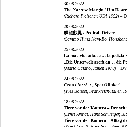
30.08.2022
The Narrow Margin / Um Haares
(Richard Fleischer, USA 1952)
– D
29.08.2022
群龍戲鳳 / Pedicab Driver
(Sammo Hung Kam-Bo, Hongkong
25.08.2022
La malavita attacca… la polizia 
„Die Unterwelt greift an… die Po
(Mario Caiano, Italien 1978)
– DVD
24.08.2022
Cran d’arrêt / „Sperrklinke“
(Yves Boisset, Frankreich/Italien 1
18.08.2022
Tiere vor der Kamera – Der schn
(Ernst Arendt, Hans Schweiger, B
Tiere vor der Kamera – Alltag d
(Ernst Arendt, Hans Schweiger, B