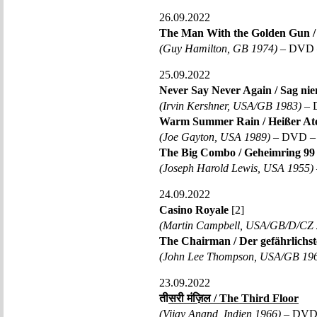
26.09.2022
The Man With the Golden Gun /
(Guy Hamilton, GB 1974)
– DVD –
25.09.2022
Never Say Never Again / Sag nie
(Irvin Kershner, USA/GB 1983)
– 
Warm Summer Rain / Heißer A
(Joe Gayton, USA 1989)
– DVD – 
The Big Combo / Geheimring 99
(Joseph Harold Lewis, USA 1955)
24.09.2022
Casino Royale
[2]
(Martin Campbell, USA/GB/D/CZ 
The Chairman / Der gefährlichs
(John Lee Thompson, USA/GB 19
23.09.2022
त
ीसरी मंज़िल / The Third Floor
(Vijay Anand, Indien 1966)
– DVD 