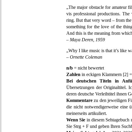
„The major obstacle for amateur fil
vis professional productions. The 
ring. But that very word – from t
something for the love of the thin
And this is the meaning from which
–
Maya Deren, 1959
„Why I like music is that it’s like 
–
Ornette Coleman
n/b
= nicht bewertet
Zahlen
in eckigen Klammern [2] =
Bei deutschen Titeln in Anfü
Übersetzungen der Originaltitel. I
deren deutsche Verleihtitel ihnen G
Kommentare
zu den jeweiligen F
die nicht notwendigerweise eine ü
meinerseits artikuliert.
Wenn Sie
in diesem Sehtagebuch n
Sie Strg + F und geben Ihren Suchb