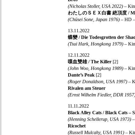
(Nicholas Stoller, USA 2022)
– Kin
わたしのＳＥＸ白書 絶頂度 / My White
(Chūsei Sone, Japan 1976)
– HD – 
13.11.2022
蝶變 / Die Todesgrotten der Shao
(Tsui Hark, Hongkong 1979)
– Kin
12.11.2022
喋血雙雄 / The Killer
[2]
(John Woo, Hongkong 1989)
– Kin
Dante’s Peak
[2]
(Roger Donaldson, USA 1997)
– K
Rivalen am Steuer
(Ernst Wilhelm Fiedler, DDR 1957
11.11.2022
Black Alley Cats / Black Cats – 
(Henning Schellerup, USA 1973)
–
Ricochet
(Russell Mulcahy, USA 1991)
– Kin