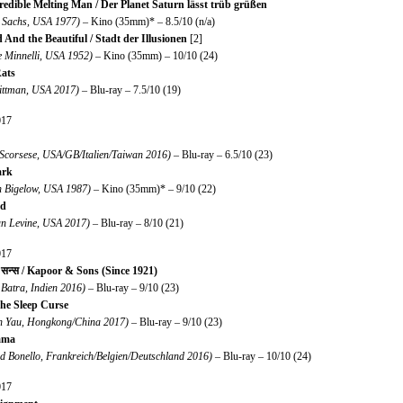
redible Melting Man / Der Planet Saturn lässt trüb grüßen
m Sachs, USA 1977)
– Kino (35mm)* – 8.5/10 (n/a)
 And the Beautiful / Stadt der Illusionen
[2]
e Minnelli, USA 1952)
– Kino (35mm) – 10/10 (24)
ats
Hittman, USA 2017)
– Blu-ray – 7.5/10 (19)
017
 Scorsese, USA/GB/Italien/Taiwan 2016)
– Blu-ray – 6.5/10 (23)
ark
n Bigelow, USA 1987)
– Kino (35mm)* – 9/10 (22)
ed
an Levine, USA 2017)
– Blu-ray – 8/10 (21)
017
ड सन्स / Kapoor & Sons (Since 1921)
Batra, Indien 2016)
– Blu-ray – 9/10 (23)
e Sleep Curse
 Yau, Hongkong/China 2017)
– Blu-ray – 9/10 (23)
ama
d Bonello, Frankreich/Belgien/Deutschland 2016)
– Blu-ray – 10/10 (24)
017