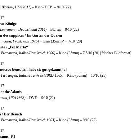
n Bigelow, USA 2017)
– Kino (DCP) – 9/10 (22)
017
ren Könige
p Leinemann, Deutschland 2014)
– Blu-ray – 9/10 (22)
in des supplices / Im Garten der Qualen
an Gion, Frankreich 1976)
– Kino (35mm)* – 7/10 (20)
rta / „Fee Marta“
 Pietrangeli, Italien/Frankreich 1966)
– Kino (35mm) – 7.5/10 (20) [falsches Bildformat]
017
noscevo bene / Ich habe sie gut gekannt
[2]
 Pietrangeli, Italien/Frankreich/BRD 1965)
– Kino (35mm) – 10/10 (25)
017
 at the Adonis
eveau, USA 1978)
– DVD – 9/10 (22)
017
a / Der Besuch
 Pietrangeli, Italien/Frankreich 1963)
– Kino (35mm) – 9/10 (22)
017
ismus
[K]