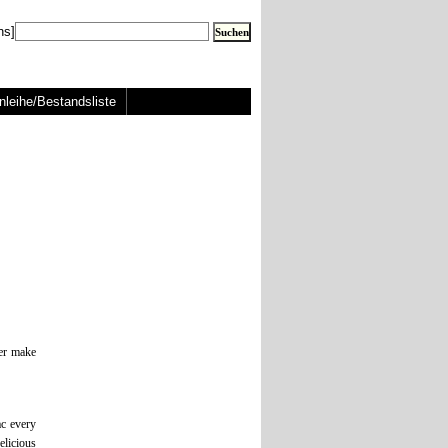
ns]
nleihe/Bestandsliste
ver make
ac every
elicious