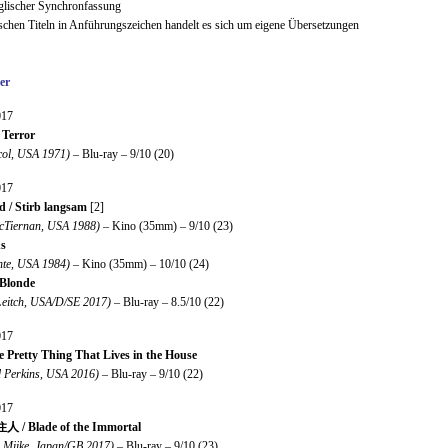
glischer Synchronfassung
schen Titeln in Anführungszeichen handelt es sich um eigene Übersetzungen
er
017
 Terror
col, USA 1971)
– Blu-ray – 9/10 (20)
017
d / Stirb langsam
[2]
cTiernan, USA 1988)
– Kino (35mm) – 9/10 (23)
ns
nte, USA 1984)
– Kino (35mm) – 10/10 (24)
Blonde
Leitch, USA/D/SE 2017)
– Blu-ray – 8.5/10 (22)
017
e Pretty Thing That Lives in the House
 Perkins, USA 2016)
– Blu-ray – 9/10 (22)
017
/ Blade of the Immortal
i Miike, Japan/GB 2017)
– Blu-ray – 9/10 (23)