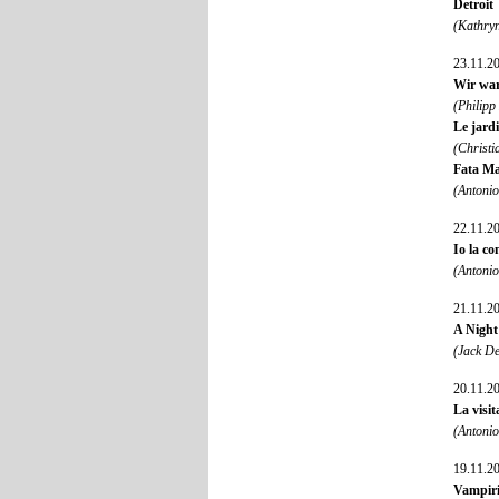
Detroit
(Kathry
23.11.2
Wir wa
(Philip
Le jard
(Christi
Fata Ma
(Antonio
22.11.2
Io la co
(Antonio
21.11.2
A Night
(Jack D
20.11.2
La visit
(Antonio
19.11.2
Vampir