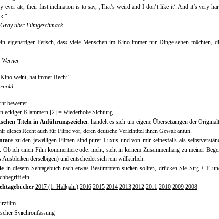
y ever ate, their first inclination is to say, ‚That’s weird and I don’t like it‘. And it’s very ha
k.“
 Gray über Filmgeschmack
 ein eigenartiger Fetisch, dass viele Menschen im Kino immer nur Dinge sehen möchten, di
“
n Werner
Kino weint, hat immer Recht.“
Arnold
cht bewertet
in eckigen Klammern [2] = Wiederholte Sichtung.
tschen Titeln in Anführungszeichen
handelt es sich um eigene Übersetzungen der Originalti
mir dieses Recht auch für Filme vor, deren deutsche Verleihtitel ihnen Gewalt antun.
tare
zu den jeweiligen Filmen sind purer Luxus und von mir keinesfalls als selbstverstän
. Ob ich einen Film kommentiere oder nicht, steht in keinem Zusammenhang zu meiner Bege
s Ausbleiben derselbigen) und entscheidet sich rein willkürlich.
ie
in diesem Sehtagebuch nach etwas Bestimmtem suchen sollten, drücken Sie Strg + F un
chbegriff ein.
ehtagebücher
2017 (1. Halbjahr)
2016
2015
2014
2013
2012
2011
2010
2009
2008
urzfilm
tscher Synchronfassung