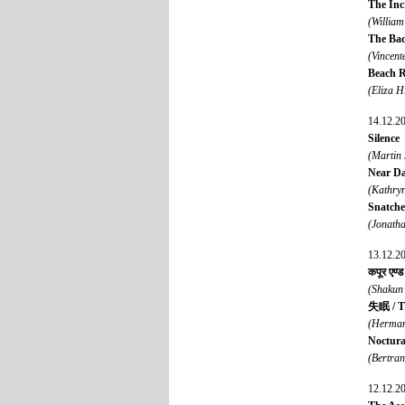
The Inc
(Willia
The Bad
(Vincent
Beach R
(Eliza 
14.12.2
Silence
(Martin
Near D
(Kathry
Snatch
(Jonath
13.12.2
कपूर एण्
(Shakun 
失眠 / Th
(Herman
Noctur
(Bertran
12.12.2