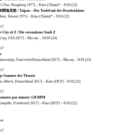
Li Pao, Hongkong 1977)
– Kino (35mm)* – 9/10 (23)
見愁 / Taipan – Der Teufel mit der Drachenklaue
hien, Taiwan 1971)
– Kino (35mm)* – 9/10 (22)
017
t City of Z / Die versunkene Stadt Z
Gray, USA 2017)
– Blu-ray – 10/10 (24)
017
e
Ruzowitzky, Österreich/Deutschland 2017)
– Blu-ray – 9/10 (23)
017
ge Sommer der Theorie
on Alberti, Deutschland 2017)
– Kino (DCP) – 9/10 (22)
017
tements par minute/ 120 BPM
ampillo, Frankreich 2017)
– Kino (DCP) – 9/10 (22)
er
017