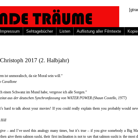
[gtra
Impressum
Sehtagebücher
Listen
Auflistung aller Filmtexte
Kopie
Christoph 2017 (2. Halbjahr)
m ist unmoralisch, da sie Moral sein will.“
o Cavallone
h einen Schwanz im Mund habe, vergesse ich alle Sorgen.“
gzitat aus der deutschen Synchronfassung von WATER POWER (Shaun Costello, 1977)
t’s hard to talk about your movies! If you could really explain them you probably would ne
 Hill
give – and I’ve used this analogy many times, but it’s true – if you give somebody a Big M
 then give them salmon sushi, their first inclination is not to say that salmon sushi is the most d