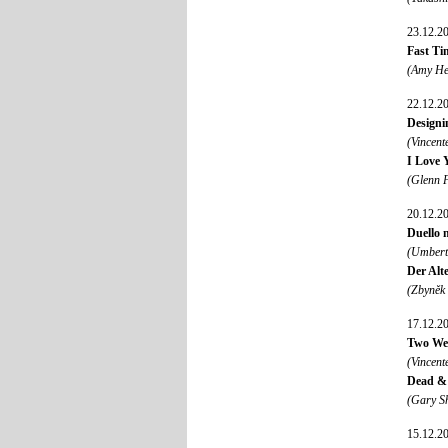
23.12.2
Fast Ti
(Amy He
22.12.2
Designi
(Vincent
I Love 
(Glenn 
20.12.2
Duello n
(Umberto
Der Alte
(Zbyněk
17.12.2
Two Wee
(Vincent
Dead & 
(Gary S
15.12.2