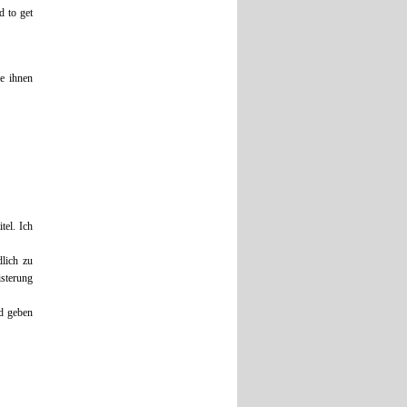
rd to get
e ihnen
tel. Ich
dlich zu
isterung
d geben