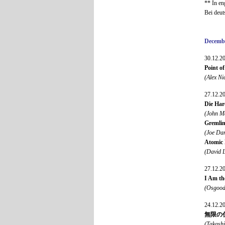
** In en
Bei deut
Decemb
30.12.2
Point of
(Alex Ni
27.12.2
Die Har
(John M
Gremli
(Joe Da
Atomic 
(David 
27.12.2
I Am th
(Osgood
24.12.2
無限の住人 
(Takash