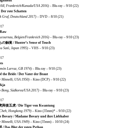
signment
 Hill, Frankreich/Kanada/USA 2016)
– Blu-ray – 9/10 (22)
– Der rote Schatten
k Graf, Deutschland 2017)
– DVD – 8/10 (21)
017
 Raw
ucournau, Belgien/Frankreich 2016)
– Blu-ray – 9/10 (23)
覚 / Hunter’s Sense of Touch
su Satō, Japan 1995)
– VHS – 9/10 (23)
017
es
amón Larraz, GB 1974)
– Blu-ray – 9/10 (23)
f the Bride / Der Vater der Braut
e Minnelli, USA 1950)
– Kino (DCP) – 9/10 (22)
kja
o Bong, Südkorea/USA 2017)
– Blu-ray – 9/10 (23)
017
後五虎 / Die Tiger von Kwantung
Cheh, Hongkong 1979)
– Kino (35mm)* – 9/10 (22)
 Bovary / Madame Bovary und ihre Liebhaber
e Minnelli, USA 1949)
– Kino (35mm) – 10/10 (24)
 Das Blut der roten Python