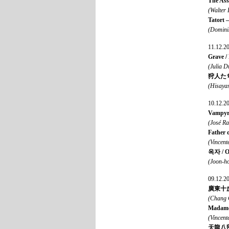
The As
(Walter
Tatort 
(Domini
11.12.2
Grave /
(Julia D
狩人たちの触
(Hisaya
10.12.2
Vampyr
(José R
Father o
(Vincent
옥자 / O
(Joon-h
09.12.2
廣東十虎與
(Chang 
Madame
(Vincent
天龍八部 /