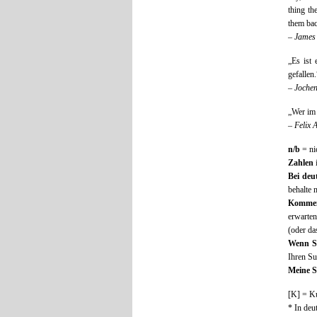
thing the
them bac
–
James
„Es ist
gefallen.
–
Joche
„Wer im 
– Felix 
n/b
= ni
Zahlen
Bei deu
behalte 
Kommen
erwarten
(oder da
Wenn S
Ihren Su
Meine S
[K] = K
* In deu