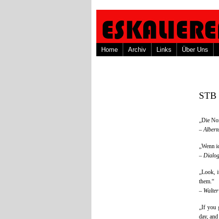
Home
Archiv
Links
Über Uns
STB 
„Die Nor
– Albert
„Wenn ic
– Dialo
„Look, i
them.“
–
Walter
„If you 
day, and