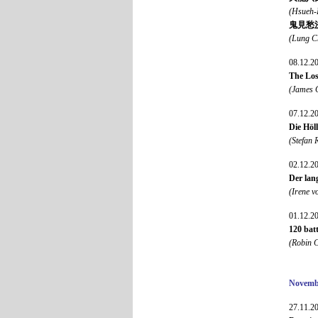
(Hsueh-
鬼見愁決鬧鬼
(Lung C
08.12.2
The Los
(James 
07.12.2
Die Höll
(Stefan 
02.12.2
Der lan
(Irene v
01.12.2
120 bat
(Robin C
Novemb
27.11.2