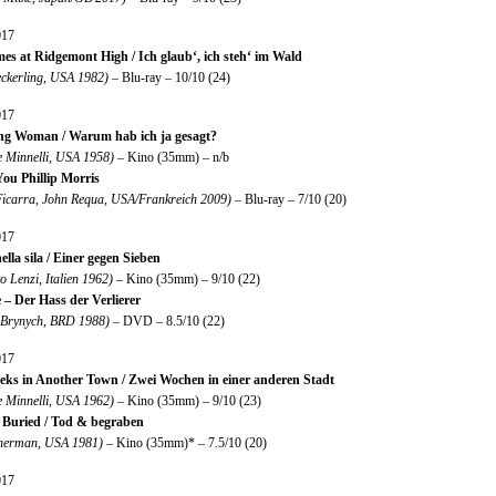
017
mes at Ridgemont High / Ich glaub‘, ich steh‘ im Wald
ckerling, USA 1982)
– Blu-ray – 10/10 (24)
017
ng Woman / Warum hab ich ja gesagt?
e Minnelli, USA 1958)
– Kino (35mm) – n/b
You Phillip Morris
Ficarra, John Requa, USA/Frankreich 2009)
– Blu-ray – 7/10 (20)
017
ella sila / Einer gegen Sieben
 Lenzi, Italien 1962)
– Kino (35mm) – 9/10 (22)
 – Der Hass der Verlierer
 Brynych, BRD 1988)
– DVD – 8.5/10 (22)
017
ks in Another Town / Zwei Wochen in einer anderen Stadt
e Minnelli, USA 1962)
– Kino (35mm) – 9/10 (23)
Buried / Tod & begraben
herman, USA 1981)
– Kino (35mm)* – 7.5/10 (20)
017