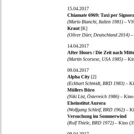
15.04.2017
Chiamate 6969: Taxi per Signora
(Mario Bianchi, Italien 1981)
– VHS
Kraut
[K]
(Oliver Dürr, Deutschland 2014)
– 
14.04.2017
After Hours / Die Zeit nach Mitt
(Martin Scorsese, USA 1985)
– Kin
09.04.2017
Alpha City
[2]
(Eckhart Schmidt, BRD 1983)
– Ki
Müllers Büro
(Niki List, Österreich 1986)
– Kino 
Eheinstitut Aurora
(Wolfgang Schleif, BRD 1962)
– Ki
Versuchung im Sommerwind
(Rolf Thiele, BRD 1972)
– Kino (3
08.04.2017