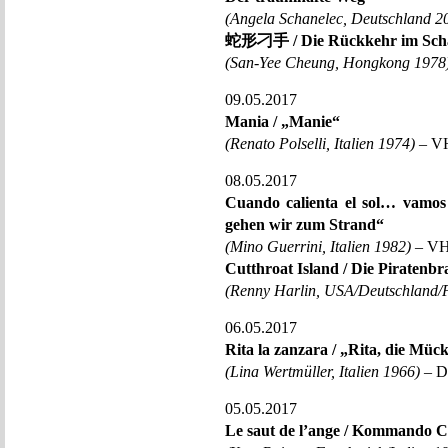
(Angela Schanelec, Deutschland 2
蛇形刁手 / Die Rückkehr im Schat
(San-Yee Cheung, Hongkong 1978
09.05.2017
Mania / „Manie“
(Renato Polselli, Italien 1974)
– VH
08.05.2017
Cuando calienta el sol… vamos
gehen wir zum Strand“
(Mino Guerrini, Italien 1982)
– VHS
Cutthroat Island / Die Piratenbr
(Renny Harlin, USA/Deutschland/F
06.05.2017
Rita la zanzara / „Rita, die Müc
(Lina Wertmüller, Italien 1966)
– D
05.05.2017
Le saut de l’ange / Kommando 