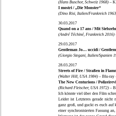
(Hans Buschor, Schweiz 1968)
– K
I mostri / „Die Monster“
(Dino Risi, Italien/Frankreich 1963
30.03.2017
Quand on a 17 ans / Mit Siebzeh
(André Téchiné, Frankreich 2016)
29.03.2017
Gentleman Jo… uccidi / Gentlem
(Giorgio Stegani, Italien/Spanien 
28.03.2017
Streets of Fire / Straßen in Fla
(Walter Hill, USA 1984)
– Blu-ray 
The New Centurions / Polizeirev
(Richard Fleischer, USA 1972)
– Bl
Ich könnte viel über den Film schr
Leider ist Letzteres gerade nicht
ganz groß, und guckt es euch auf 
einer synchronisierten Fassung an,