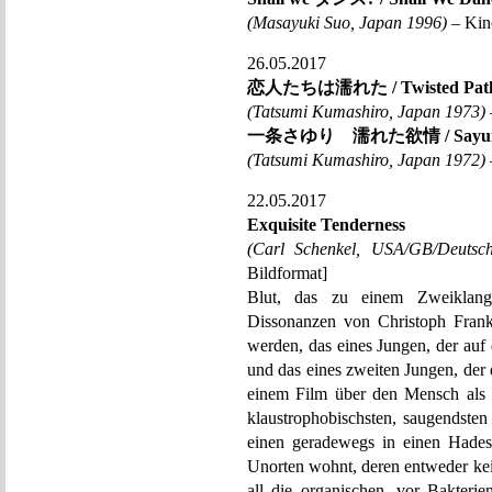
(Masayuki Suo, Japan 1996)
– Kin
26.05.2017
恋人たちは濡れた / Twisted Path 
(Tatsumi Kumashiro, Japan 1973)
一条さゆり 濡れた欲情 / Sayuri, d
(Tatsumi Kumashiro, Japan 1972)
22.05.2017
Exquisite Tenderness
(Carl Schenkel, USA/GB/Deutsc
Bildformat]
Blut, das zu einem Zweiklang
Dissonanzen von Christoph Franke 
werden, das eines Jungen, der auf 
und das eines zweiten Jungen, der 
einem Film über den Mensch als 
klaustrophobischsten, saugendste
einen geradewegs in einen Hades 
Unorten wohnt, deren entweder keim
all die organischen, vor Bakteri