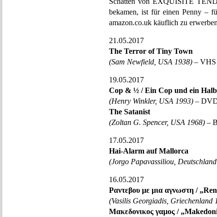
Schatten von EXQUISITE TENDER
bekamen, ist für einen Penny – f
amazon.co.uk käuflich zu erwerben. 
21.05.2017
The Terror of Tiny Town
(Sam Newfield, USA 1938)
– VHS –
19.05.2017
Cop & ½ / Ein Cop und ein Halb
(Henry Winkler, USA 1993)
– DVD 
The Satanist
(Zoltan G. Spencer, USA 1968)
– B
17.05.2017
Hai-Alarm auf Mallorca
(Jorgo Papavassiliou, Deutschland
16.05.2017
Ραντεβου με μια αγνωστη / „Ren
(Vasilis Georgiadis, Griechenland 
Μακεδονικος γαμος / „Makedoni