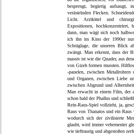
besprengt, begierig aufsaugt, 
verästelnden Flecken. Schneiden
Licht. Arztkittel und chirurg
Expositionen, hochkonzentriert,
dann, man wägt sich noch halbweg
ich ihn im Kino der 1990er nur 
Schräglage, die unseren Blick ab
zwängt. Man erkennt, dass der B
massiv ist wie die Quader, aus de
von Gizeh formen mussten. Hilflos
-panelen, zwischen Metallrohren
und Organen, zwischen Liebe und
zwischen Abgrund und Albernheit,
Man erwacht in einem Film, der 
schon bald der Phallus und schließl
Rein-Raus-Spiel vollzieht, ja, ge
Raus von Thanatos und ein Raus v
wodurch sich der zivilisierte Me
glaubt, wird immer vehementer gle
wie tieftraurig und abgestoßen zerf