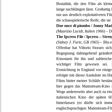
Brutalität, die den Film als klei
lange nachklingen lässt. Großartig E
nur aus deutlich exploitativeren F
die schauspielerische Reife, die sie 
Due once di piombo / Jonny Ma
(Maurizio Lucidi, Italien 1966)
– D
The Ipcress File / Ipcress – Stre
(Sidney J. Furie, GB 1965)
– Blu-r
Offenbar hat Vittorio Storaro sic
Begegnung dahingehend geäußer
Kinostarts für ihn und zahlreich
wichtiger Film gewesen sei. 
Erstsichtung in England vor einig
erfolgte mit dieser Anekdote im Hi
Films hinter meiner Schläfe bestä
hier gegen das Mainstream-Kino se
Wege andererseits aber auch zu eine
italienischen Kino der späten 6
hinterlassen (es dürfte sich im
englischsprachigen Mainstream-Fil