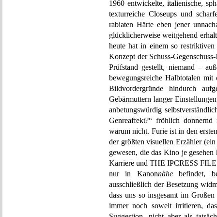
1960 entwickelte, italienische, s
texturreiche Closeups und schar
rabiaten Härte eben jener unnach
glücklicherweise weitgehend erhalt
heute hat in einem so restriktiv
Konzept der Schuss-Gegenschuss-M
Prüfstand gestellt, niemand – auß
bewegungsreiche Halbtotalen mit d
Bildvordergründe hindurch auf
Gebärmuttern langer Einstellunge
anbetungswürdig selbstverständlic
Genreaffekt?“ fröhlich donnernd
warum nicht. Furie ist in den erste
der größten visuellen Erzähler (ein 
gewesen, die das Kino je gesehen h
Karriere und THE IPCRESS FILE als
nur in Kanon
nähe
befindet, be
ausschließlich der Besetzung widm
dass uns so insgesamt im Großen
immer noch soweit irritieren, d
Suggestion, nicht aber als tatsäc