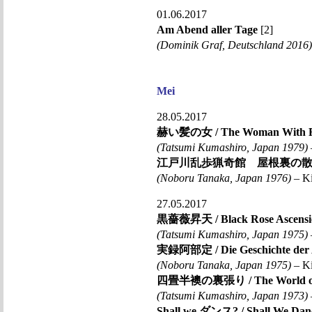
01.06.2017
Am Abend aller Tage
[2]
(Dominik Graf, Deutschland 2016)
Mei
28.05.2017
赫い髪の女 / The Woman With R
(Tatsumi Kumashiro, Japan 1979)
江戸川乱歩猟奇館 屋根裏の散歩者 / The
(Noboru Tanaka, Japan 1976)
– Ki
27.05.2017
黒薔薇昇天 / Black Rose Ascensi
(Tatsumi Kumashiro, Japan 1975)
実録阿部定 / Die Geschichte der 
(Noboru Tanaka, Japan 1975)
– Ki
四畳半襖の裏張り / The World of
(Tatsumi Kumashiro, Japan 1973)
Shall we ダンス? / Shall We Dan