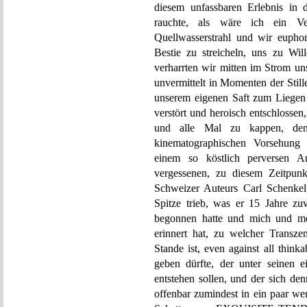
diesem unfassbaren Erlebnis i
rauchte, als wäre ich ein Ve
Quellwasserstrahl und wir euphori
Bestie zu streicheln, uns zu Wi
verharrten wir mitten im Strom u
unvermittelt in Momenten der Still
unserem eigenen Saft zum Liegen k
verstört und heroisch entschlossen,
und alle Mal zu kappen, de
kinematographischen Vorsehu
einem so köstlich perversen An
vergessenen, zu diesem Zeitpunkt
Schweizer Auteurs Carl Schenkel
Spitze trieb, was er 15 Jahre 
begonnen hatte und mich und me
erinnert hat, zu welcher Transze
Stande ist, even against all think
geben dürfte, der unter seinen e
entstehen sollen, und der sich de
offenbar zumindest in ein paar we